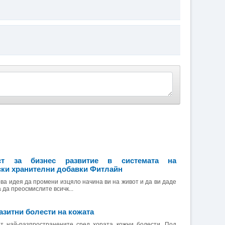
ст за бизнес развитие в системата на
ки хранителни добавки Фитлайн
ва идея да промени изцяло начина ви на живот и да ви даде
 да преосмислите всичк...
азитни болести на кожата
от най-разпространените сред хората кожни болести. Под