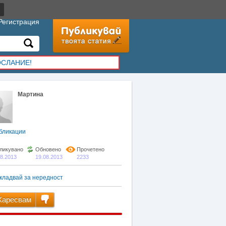
Регистрация
ОСЛАНИЕ!
Мартина
бликации
ликувано
Обновено
Прочетено
08.2013
19.08.2013
2233
кладвай за нередност
аресвам