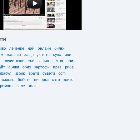
ети
акво
лечение
най
онлайн
билки
ем
магазин
защо
детето
супа
или
а
почистване
със
софия
петна
при
айт
обяви
ориз
картофи
през
риба
фасул
избор
врати
съвети
com
видове
бебето
пиперки
като
които
ремонт
зеле
коли