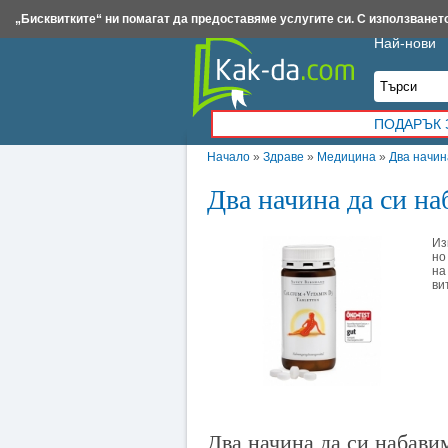
Insert.bg
Framar.bg
Kak-da.com
Iztochnik.com
BauBau.bg
NewAge.bg
„Бисквитките“ ни помагат да предоставяме услугите си. С използването
Най-нови
ПОДАРЪК 
Начало
»
Здраве
»
Медицина
»
Два начин
Два начина да си н
Из
но
на
ви
Два начина да си набави