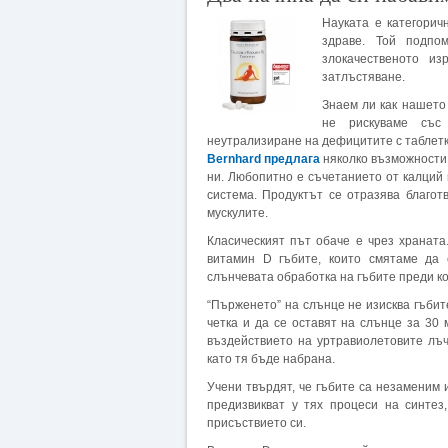
Науката е категорич
здраве. Той подпо
злокачественото и
затлъстяване.
Знаем ли как нашето
не рискуваме със
неутрализиране на дефицитите с таблет
Bernhard предлага
няколко възможности 
ни. Любопитно е съчетанието от калций 
система. Продуктът се отразява благо
мускулите.
Класическият път обаче е чрез храната
витамин D гъбите, които смятаме да 
слънчевата обработка на гъбите преди ко
“Пърженето” на слънце не изисква гъбит
четка и да се оставят на слънце за 30
въздействието на уртравиолетовите лъч
като тя бъде набрана.
Учени твърдят, че гъбите са незаменим 
предизвикват у тях процеси на синтез
присъствието си.