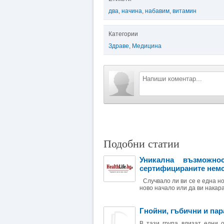
два
,
начина
,
набавим
,
витамин
Категории
Здраве
,
Медицина
Подобни статии
Уникална възможно
сертифицираните немс
Случвало ли ви се е една но
ново начало или да ви накара
Гнойни, гъбични и пар
В тази група влизат едни 