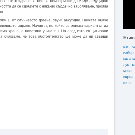
 човешкото здраве. С негова помощ може да бъде редуциран
ността да се сдобиете с някакво сърдечно заболяване, проява
не.
мин D от слънчевото греене, звучи абсурдно. Науката обаче
човешкото здраве. Начинът, по който се описва вариантът да
има храна, е наистина уникален. Но след като са цитирани
да очакваме, че това обстоятелство ще може да ни свърши
Етик
как
к
избер
салат
лук
с
месо
варна
пиле