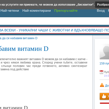
 на услугите ни приемате, че можем да използваме „бисквитки“.
Разбрах
Най-четени
Най-коментирани
Препоръчайте
Вход
ЗА ВСЕКИ - УНИКАЛНИ ЧАШИ С ЖИВОТНИ И ВДЪХНОВЯВАЩО П
а да си набавим витамин D
абавим витамин D
ключително важният витамин D можем да си набавим с хапче -
 и чрез някоя любима храна. Според учени гъбите, оставени
159
пу
 слънце половин час преди готвенето, активно синтезират
тамина под действие
Пуб
19.
До
Х
м витамин D