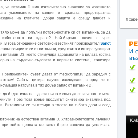
на, че витамин D има изключително значение за човешкото
мага усвояването на калция от храната, предотвратява
зраждане на клетките, добра защита е срещу диабет и
0 харе
 тяло може да попълни потребностите си от витамина, за да
 собственото си здраве? Най-бързият начин е чрез
ки. В това отношение световноизвестният производител
Sanct
с композициите си от витамини, сред които и интересуващият
и витамин D3, което стимулира здравината на цялата костна
творно на сърдечно-съдовата и нервната система, тонизира
. Прелюбопитен съвет дават от medikforum.ru: да заредим с
сготвим! Сайтът цитира научно изследване, според което
нсумация натрупва в тях добър запас от витамин D.
е да бъдат измити – достатъчно е само да се изчеткат с мека
 минути. През това време продуктът синтезира витамина под
и. Витаминът се синтезира в тялото на гъбата дори и след
източник на естествен витамин D. Ултравиолетовите лъчения
, при който ценната съставка бързо започва да увеличава