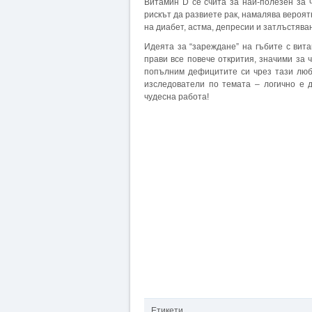
Витамин D се счита за най-полезен за
рискът да развиете рак, намалява вероят
на диабет, астма, депресии и затлъстява
Идеята за “зареждане” на гъбите с вита
прави все повече открития, значими за 
попълним дефицитите си чрез тази люб
изследователи по темата – логично е 
чудесна работа!
Етикети