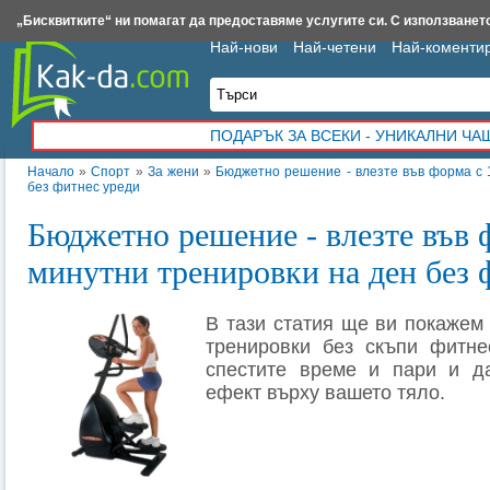
Insert.bg
Framar.bg
Kak-da.com
Iztochnik.com
BauBau.bg
NewAge.bg
„Бисквитките“ ни помагат да предоставяме услугите си. С използването
Най-нови
Най-четени
Най-коменти
ПОДАРЪК ЗА ВСЕКИ - УНИКАЛНИ Ч
Начало
»
Спорт
»
За жени
»
Бюджетно решение - влезте във форма с 
без фитнес уреди
Бюджетно решение - влезте във 
минутни тренировки на ден без 
В тази статия ще ви покажем
тренировки без скъпи фитне
спестите време и пари и д
ефект върху вашето тяло.