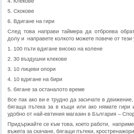
4. Клекове
5. Скокове
6. Вдигане на гири
След това направи таймера да отброява обрат
долу и направете колкото можете повече от тези
1. 100 пъти вдигане високо на колене
2. 30 въздушни клекове
3. 10 лицеви опори
4. 10 вдигане на бири
5. бягане за останалото време
Все пак ако ви е трудно да засичате в движение,
бягаща пътека за в къщи или ако нямате гири и
удобно от най-евтиния магазин в България – Спо
Придържайте се към това, което работи, наприме
въжета за скачане, бягащи пътеки, кростренажори