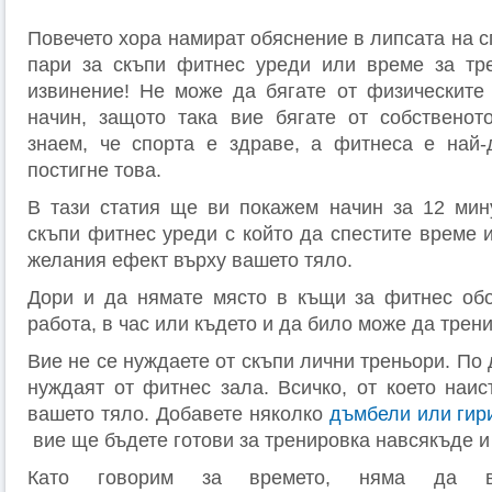
Повечето хора намират обяснение в липсата на сп
пари за скъпи фитнес уреди или време за тре
извинение! Не може да бягате от физическите
начин, защото така вие бягате от собственот
знаем, че спорта е здраве, а фитнеса е най-
постигне това.
В тази статия ще ви покажем начин за 12 мин
скъпи фитнес уреди с който да спестите време 
желания ефект върху вашето тяло.
Дори и да нямате място в къщи за фитнес обо
работа, в час или където и да било може да трени
Вие не се нуждаете от скъпи лични треньори. По 
нуждаят от фитнес зала. Всичко, от което наи
вашето тяло. Добавете няколко
дъмбели или гир
вие ще бъдете готови за тренировка навсякъде и
Като говорим за времето, няма да в