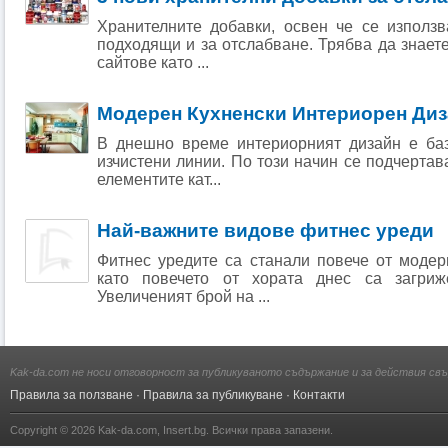
Хранителните добавки, освен че се използв
подходящи и за отслабване. Трябва да знаете
сайтове като ...
Модерен Кухненски Интериорен Ди
В днешно време интериорният дизайн е баз
изчистени линии. По този начин се подчертав
елементите кат...
Най-важните видове фитнес уреди
Фитнес уредите са станали повече от модер
като повечето от хoрата днес са зaгриж
Увеличеният брой на ...
Kak-da.com не носи отговорност за публикуваното съдържание и за действия свъ
Правила за ползване
·
Правила за публикуване
·
Контакти
Copyright © 2026
Kak-da.com
,
Insert.bg
. Всички права запазени.