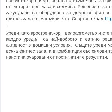
повечето хора нямат реалната възможност за фи
от четири –пет часа в седмица. Решението за т
закупуване на оборудване за домашен фитнес
фитнес зала от магазини като Спортен склад
htt
.
Уреди като кростренажор, велоаргометър и степ
кардио уреди/ са най-доброто и евтино ре
активност в домашни условия. Същите уреди м
всяка фитнес зала, а в комбинация със силови 
наистина очаровани от постигнатит е резултати.