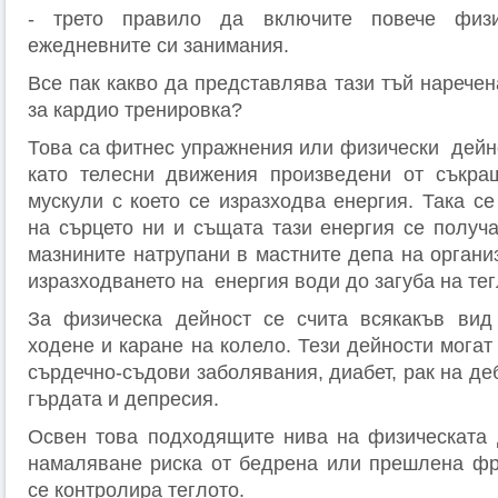
- трето правило да включите повече физи
ежедневните си занимания.
Все пак какво да представлява тази тъй нарече
за кардио тренировка?
Това са фитнес упражнения или физически дей
като телесни движения произведени от съкра
мускули с което се изразходва енергия. Така с
на сърцето ни и същата тази енергия се получа
мазнините натрупани в мастните депа на органи
изразходването на енергия води до загуба на тег
За физическа дейност се счита всякакъв вид 
ходене и каране на колело. Тези дейности могат
сърдечно-съдови заболявания, диабет, рак на де
гърдата и депресия.
Освен това подходящите нива на физическата 
намаляване риска от бедрена или прешлена фр
се контролира теглото.