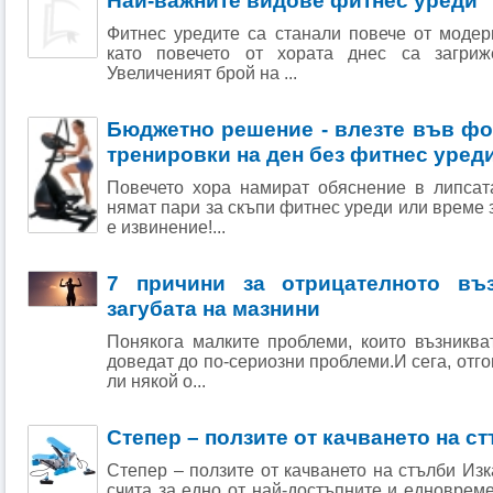
Най-важните видове фитнес уреди
Фитнес уредите са станали повече от модер
като повечето от хoрата днес са зaгриж
Увеличеният брой на ...
Бюджетно решение - влезте във фо
тренировки на ден без фитнес уред
Повечето хора намират обяснение в липсата
нямат пари за скъпи фитнес уреди или време 
е извинение!...
7 причини за отрицателното въз
загубата на мазнини
Понякога малките проблеми, които възниква
доведат до по-сериозни проблеми.И сега, отго
ли някой о...
Степер – ползите от качването на с
Степер – ползите от качването на стълби Изк
счита за едно от най-достъпните и едноврем