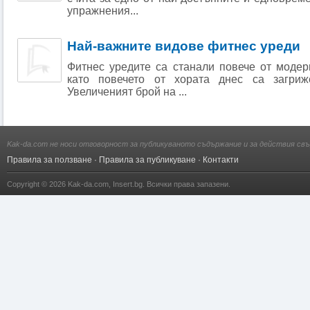
упражнения...
Най-важните видове фитнес уреди
Фитнес уредите са станали повече от модер
като повечето от хoрата днес са зaгриж
Увеличеният брой на ...
Kak-da.com не носи отговорност за публикуваното съдържание и за действия свъ
Правила за ползване
·
Правила за публикуване
·
Контакти
Copyright © 2026
Kak-da.com
,
Insert.bg
. Всички права запазени.