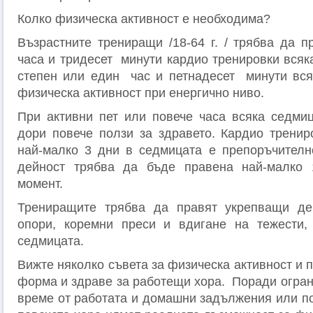
Колко физическа активност е необходима?
Възрастните трениращи /18-64 г. / трябва да п
часа и тридесет минути кардио тренировки всяк
степен или един час и петнадесет минути вся
физическа активност при енергично ниво.
При активни пет или повече часа всяка седми
дори повече ползи за здравето. Кардио трени
най-малко 3 дни в седмицата е препоръчителн
дейност трябва да бъде правена най-малко
момент.
Трениращите трябва да правят укрепващи де
опори, коремни преси и вдигане на тежести,
седмицата.
Вижте няколко съвета за физическа активност и
форма и здраве за работещи хора. Поради огран
време от работата и домашни задължения или по