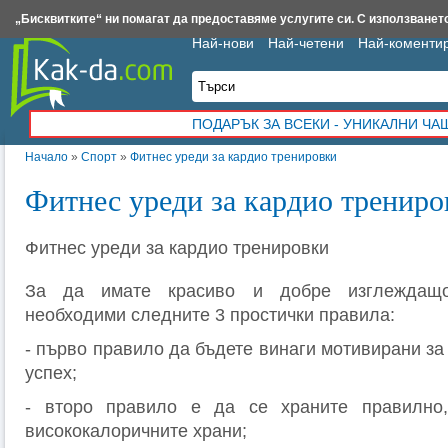
Insert.bg
Framar.bg
Kak-da.com
Iztochnik.com
BauBau.bg
NewAge.bg
„Бисквитките“ ни помагат да предоставяме услугите си. С използването
Най-нови
Най-четени
Най-коменти
ПОДАРЪК ЗА ВСЕКИ - УНИКАЛНИ Ч
Начало
»
Спорт
»
Фитнес уреди за кардио тренировки
Фитнес уреди за кардио трениро
Фитнес уреди за кардио тренировки
За да имате красиво и добре изглеждащо
необходими следните 3 простички правила:
- първо правило да бъдете винаги мотивирани за
успех;
- второ правило е да се храните правилно,
висококалоричните храни;