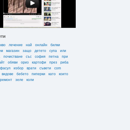
ети
акво
лечение
най
онлайн
билки
ем
магазин
защо
детето
супа
или
а
почистване
със
софия
петна
при
айт
обяви
ориз
картофи
през
риба
фасул
избор
врати
съвети
com
видове
бебето
пиперки
като
които
ремонт
зеле
коли