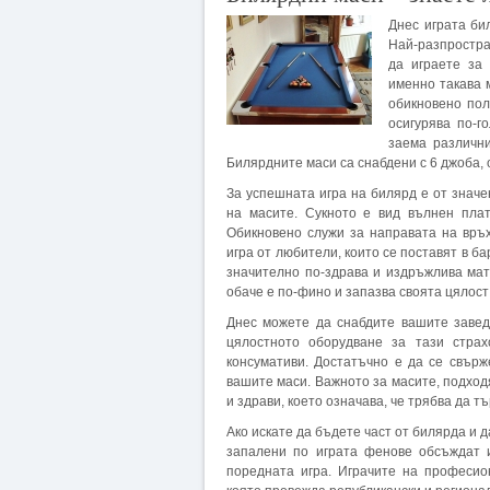
Днес играта би
Най-разпростра
да играете за
именно такава 
обикновено пол
осигурява по-г
заема различни
Билярдните маси са снабдени с 6 джоба, о
За успешната игра на билярд е от значе
на масите. Сукното е вид вълнен плат
Обикновено служи за направата на връх
игра от любители, които се поставят в бар
значително по-здрава и издръжлива мате
обаче е по-фино и запазва своята цялост
Днес можете да снабдите вашите завед
цялостното оборудване за тази страх
консумативи. Достатъчно е да се свър
вашите маси. Важното за масите, подход
и здрави, което означава, че трябва да т
Ако искате да бъдете част от билярда и д
запалени по играта фенове обсъждат и
поредната игра. Играчите на професио