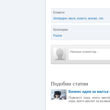
Етикети
билярдни
,
маси
,
знаете
,
всичко
,
тях
Категории
Разни
Подобни статии
Бизнес идеи за малък 
Повечето хора, които мисл
хора, които мислят за възмож