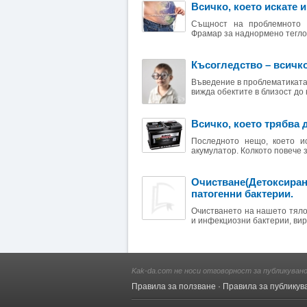
Всичко, което искате 
Същност на проблемното н
Фрамар за наднормено тегло е
Късогледство – всичко,
Въведение в проблематиката
вижда обектите в близост до 
Всичко, което трябва 
Последното нещо, което и
акумулатор. Колкото повече з
Очистване(Детоксиран
патогенни бактерии.
Очистването на нашето тяло 
и инфекциозни бактерии, виру
Kak-da.com не носи отговорност за публикуван
Правила за ползване
·
Правила за публикув