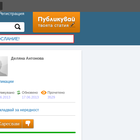
Регистрация
ОСЛАНИЕ!
Деляна Антонова
ликации
ликувано
Обновено
Прочетено
06.2013
17.06.2013
3529
кладвай за нередност
аресвам