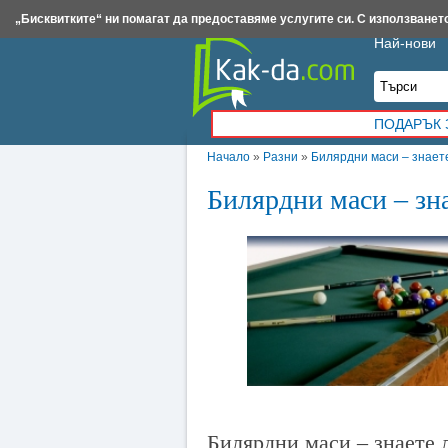
Insert.bg
Framar.bg
Kak-da.com
Iztochnik.com
BauBau.bg
NewAge.bg
„Бисквитките“ ни помагат да предоставяме услугите си. С използването
Най-нови
ПОДАРЪК 
Начало
»
Разни
»
Билярдни маси – знаете
Билярдни маси – зна
Билярдни маси – знаете л