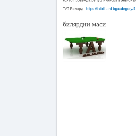
която провежда републикански и региона
ТАТ Билярд -
https://tatbilliard.bg/category/
билярдни маси