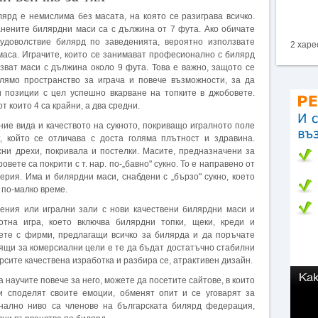
лярд е немислима без масата, на която се разиграва всичко.
нените билярдни маси са с дължина от 7 фута. Ако обичате
 удоволствие билярд по заведенията, вероятно използвате
2 харе
маса. Играчите, които се занимават професионално с билярд
зват маси с дължина около 9 фута. Това е важно, защото се
олямо пространство за играча и повече възможности, за да
 позиции с цел успешно вкарване на топките в джобовете.
т които 4 са крайни, а два средни.
ние вида и качеството на сукното, покриващо игралното поле
, който се отличава с доста голяма плътност и здравина.
ни дрехи, покривала и постелки. Масите, предназначени за
овете са покрити с т. нар. по-„бавно" сукно. То е направено от
рия. Има и билярдни маси, снабдени с „бързо" сукно, което
 по-малко време.
ения или игрални зали с нови качествени билярдни маси и
отна игра, което включва билярдни топки, щеки, креди и
жете с фирми, предлагащи всичко за билярда и да поръчате
ящи за комерсиални цели е те да бъдат достатъчно стабилни
ърсите качествена изработка и разбира се, атрактивен дизайн.
а научите повече за него, можете да посетите сайтове, в които
 споделят своите емоции, обменят опит и се уговарят за
нално ниво са членове на българската билярд федерация,