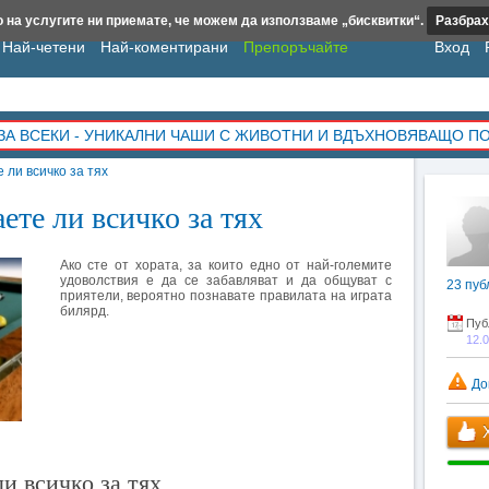
 на услугите ни приемате, че можем да използваме „бисквитки“.
Разбрах
Най-четени
Най-коментирани
Препоръчайте
Вход
ЗА ВСЕКИ - УНИКАЛНИ ЧАШИ С ЖИВОТНИ И ВДЪХНОВЯВАЩО П
 ли всичко за тях
ете ли всичко за тях
Ако сте от хората, за които едно от най-големите
удоволствия е да се забавляват и да общуват с
23
пуб
приятели, вероятно познавате правилата на играта
билярд.
Пуб
12.
До
Х
и всичко за тях