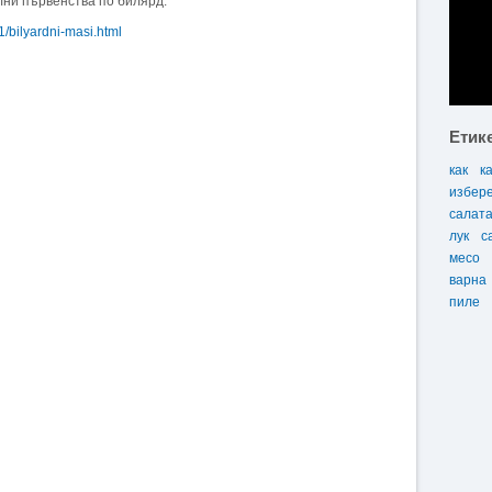
лни първенства по билярд.
41/bilyardni-masi.html
Етик
как
к
избер
салат
лук
с
месо
варна
пиле