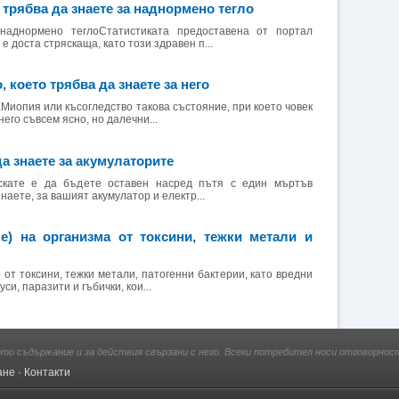
и трябва да знаете за наднормено тегло
аднормено теглоСтатистиката предоставена от портал
 доста стряскаща, като този здравен п...
 което трябва да знаете за него
Миопия или късогледство такова състояние, при което човек
него съвсем ясно, но далечни...
да знаете за акумулаторите
скате е да бъдете оставен насред пътя с един мъртъв
наете, за вашият акумулатор и електр...
е) на организма от токсини, тежки метали и
от токсини, тежки метали, патогенни бактерии, като вредни
си, паразити и гъбички, кои...
ото съдържание и за действия свързани с него. Всеки потребител носи отговорност
ане
·
Контакти