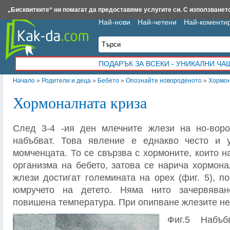
Insert.bg
Framar.bg
Kak-da.com
Iztochnik.com
BauBau.bg
NewAge.bg
„Бисквитките“ ни помагат да предоставяме услугите си. С използването
Най-нови
Най-четени
Най-коменти
ПОДАРЪК ЗА ВСЕКИ - УНИКАЛНИ Ч
Начало
»
Родители и деца
»
Бебето
»
Опознайте новороденото
»
Хормон
Хормоналната криза
След 3-4 -ия ден млечните жлези на но-воро
набъбват. Това явление е еднакво често и 
момченцата. То се свързва с хормоните, които н
организма на бебето, затова се нарича хормона
жлези достигат големината на орех (фиг. 5), п
юмручето на детето. Няма нито зачервяван
повишена температура. При опипване жлезите не
Фиг.5 Набъб