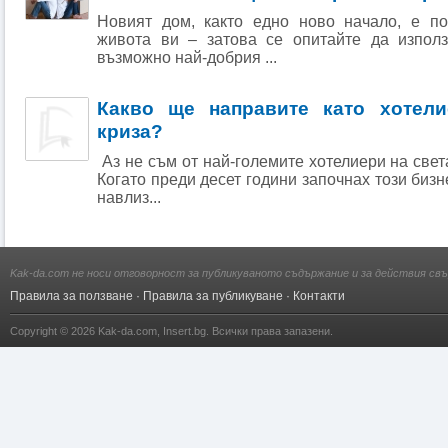
Новият дом, както едно ново начало, е п
живота ви – затова се опитайте да изпол
възможно най-добрия ...
Какво ще направите като хотел
криза?
Аз не съм от най-големите хотелиери на свет
Когато преди десет години започнах този бизн
навлиз...
Kak-da.com не носи отговорност за публикуваното съдържание и за действия свъ
Правила за ползване
·
Правила за публикуване
·
Контакти
Copyright © 2026
Kak-da.com
,
Insert.bg
. Всички права запазени.