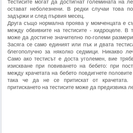
Тестисите могат да достигнат големината на ле
остават неболезнени. В редки случаи това п
задържи и след първия месец.
Друга също нормална проява у момченцата е съ
между обвивките на тестисите - хидроцеле. В т
може да достигне значително по-големи размери
Засяга се само единият или пък и двата тестис
блегополучно за няколко седмици. Никакво ле
Само ако тестисът е доста уголемен, вие тряб
изискване при повиването на бебето: при пос
между крачетата на бебето повдигнете половите
така че да не се притискат от крачетата.
притискането на тестисите може да предизвика ле