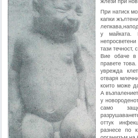
жлези при но
При натиск мо
капки жълтени
лепкава,напо
у майката. 
непросветен
тази течност, 
Вие обаче в
правете това.
уврежда кле
отваря млечни
които може д
А възпалениет
у новороденот
само за
разрушаване
оттук инфек
разнесе по 
организъм на 