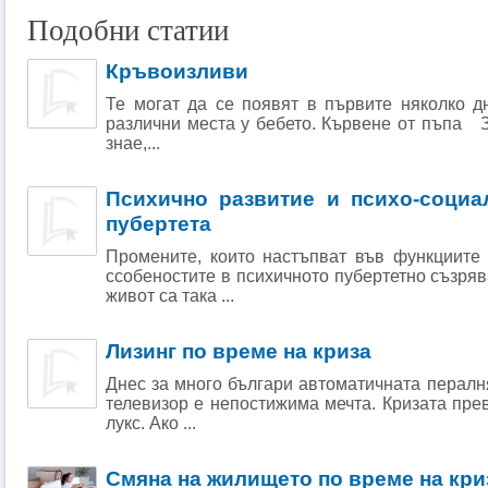
Подобни статии
Кръвоизливи
Те могат да се появят в първите няколко д
различни места у бебето. Кървене от пъпа 
знае,...
Психично развитие и психо-социа
пубертета
Промените, които настъпват във функциите 
ссобеностите в психичното пубертетно съзря
живот са така ...
Лизинг по време на криза
Днес за много българи автоматичната пералня
телевизор е непостижима мечта. Кризата пре
лукс. Ако ...
Смяна на жилището по време на кри