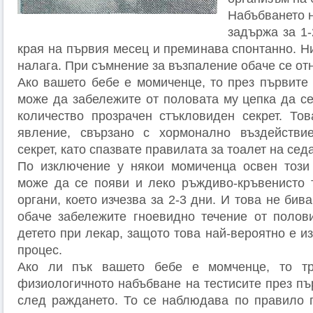
Набъбването н
задържа за 1-
края на първия месец и преминава спонтанно. Н
налага. При съмнение за възпаление обаче се от
Ако вашето бебе е момиченце, то през първите
може да забележите от половата му цепка да се
количество прозрачен стъкловиден секрет. То
явление, свързано с хормонално въздействие
секрет, като спазвате правилата за тоалет на се
По изключение у някои момиченца освен този 
може да се появи и леко ръждиво-кръвенисто 
органи, което изчезва за 2-3 дни. И това не бив
обаче забележите гноевидно течение от полови
детето при лекар, защото това най-вероятно е и
процес.
Ако ли пък вашето бебе е момченце, то тр
физиологичното набъбване на тестисите през пъ
след раждането. То се наблюдава по правило п