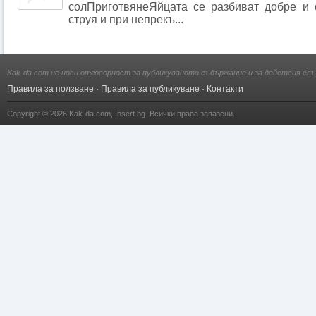
солПриготвянеЯйцата се разбиват добре и 
струя и при непрекъ...
Kak-da.com не носи отговорност за публикуваното съдържание и за действия свъ
Правила за ползване
·
Правила за публикуване
·
Контакти
Copyright © 2026
Kak-da.com
,
Insert.bg
. Всички права запазени.