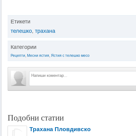
Етикети
телешко
,
трахана
Категории
Рецепти
,
Месни ястия
,
Ястия с телешко месо
Подобни статии
Трахана Пловдивско