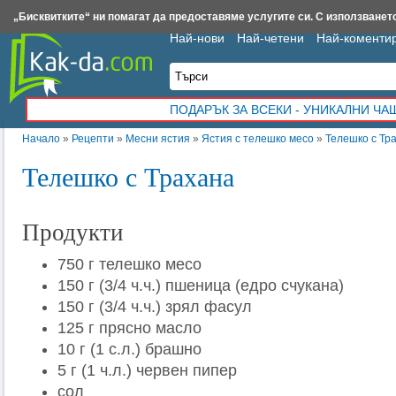
Insert.bg
Framar.bg
Kak-da.com
Iztochnik.com
BauBau.bg
NewAge.bg
„Бисквитките“ ни помагат да предоставяме услугите си. С използването
Най-нови
Най-четени
Най-коменти
ПОДАРЪК ЗА ВСЕКИ - УНИКАЛНИ Ч
Начало
»
Рецепти
»
Месни ястия
»
Ястия с телешко месо
»
Телешко с Тр
Телешко с Трахана
Продукти
750 г телешко месо
150 г (3/4 ч.ч.) пшеница (едро счукана)
150 г (3/4 ч.ч.) зрял фасул
125 г прясно масло
10 г (1 с.л.) брашно
5 г (1 ч.л.) червен пипер
сол