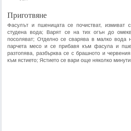
Приготвяне
Фасулът и пшеницата се почистват, измиват с
студена вода; Варят се на тих огън до омекв
посоляват; Отделно се сварява в малко вода 
парчета месо и се прибавя към фасула и пше
разтопява, разбърква се с брашното и червения
към ястието; Ястието се вари още няколко минути 