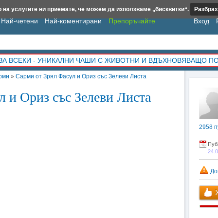
 на услугите ни приемате, че можем да използваме „бисквитки“.
Разбрах
Най-четени
Най-коментирани
Препоръчайте
Вход
ЗА ВСЕКИ - УНИКАЛНИ ЧАШИ С ЖИВОТНИ И ВДЪХНОВЯВАЩО П
рми
»
Сарми от Зрял Фасул и Ориз със Зелеви Листа
л и Ориз със Зелеви Листа
2958
п
Пуб
24.
До
Х