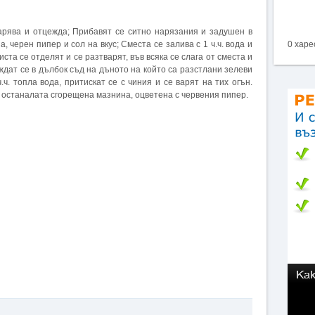
арява и отцежда; Прибавят се ситно нарязания и задушен в
а, черен пипер и сол на вкус; Сместа се залива с 1 ч.ч. вода и
0 харе
иста се отделят и се разтварят, във всяка се слага от сместа и
ждат се в дълбок съд на дъното на който са разстлани зелеви
 ч.ч. топла вода, притискат се с чиния и се варят на тих огън.
 останалата сгорещена мазнина, оцветена с червения пипер.