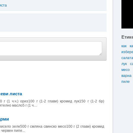
иста
Етик
как
к
избер
салат
лук
с
месо
варна
пиле
леви листа
 г (1 ч.ч.) ориз100 г (1-2 глави) кромид лук150 г (1-2 бр)
телно масло5 г (1 ч....
арми
 кисело зеле500 г смляна свинско месо100 г (2 глави) кромид
.) червен пипе...