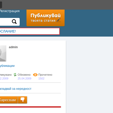
Регистрация
ОСЛАНИЕ!
admin
убликации
ликувано
Обновено
Прочетено
02.2009
25.04.2009
1502
кладвай за нередност
аресвам