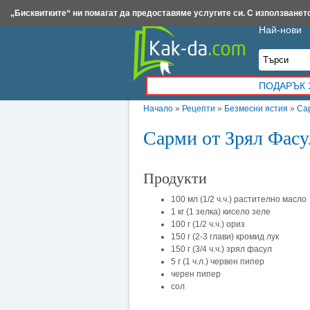
Insert.bg
Framar.bg
Kak-da.com
Iztochnik.com
BauBau.bg
NewAge.bg
„Бисквитките“ ни помагат да предоставяме услугите си. С използването
Най-нови
ПОДАРЪК 
Начало
»
Рецепти
»
Безмесни ястия
»
Са
Сарми от Зрял Фасу
Продукти
100 мл (1/2 ч.ч.) растително масло
1 кг (1 зелка) кисело зеле
100 г (1/2 ч.ч.) ориз
150 г (2-3 глави) кромид лук
150 г (3/4 ч.ч.) зрял фасул
5 г (1 ч.л.) червен пипер
черен пипер
сол