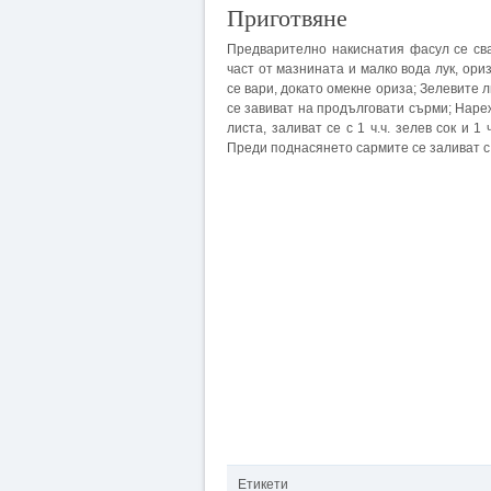
Приготвяне
Предварително накиснатия фасул се св
част от мазнината и малко вода лук, ориз
се вари, докато омекне ориза; Зелевите л
се завиват на продълговати сърми; Наре
листа, заливат се с 1 ч.ч. зелев сок и 1
Преди поднасянето сармите се заливат с
Етикети