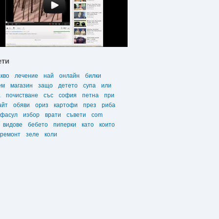
ети
акво
лечение
най
онлайн
билки
ем
магазин
защо
детето
супа
или
а
почистване
със
софия
петна
при
айт
обяви
ориз
картофи
през
риба
фасул
избор
врати
съвети
com
видове
бебето
пиперки
като
които
ремонт
зеле
коли