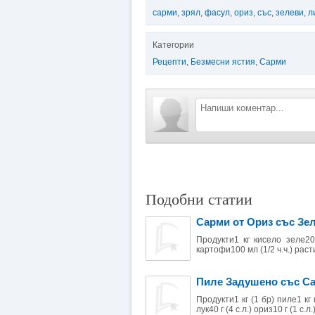
сарми
,
зрял
,
фасул
,
ориз
,
със
,
зелеви
,
л
Категории
Рецепти
,
Безмесни ястия
,
Сарми
Подобни статии
Сарми от Ориз със Зе
Продукти1 кг кисело зеле200
картофи100 мл (1/2 ч.ч.) расти
Пиле Задушено със С
Продукти1 кг (1 бр) пиле1 кг
лук40 г (4 с.л.) ориз10 г (1 с.л