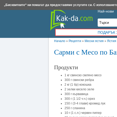
Insert.bg
Framar.bg
Kak-da.com
Iztochnik.com
BauBau.bg
NewAge.bg
„Бисквитките“ ни помагат да предоставяме услугите си. С използването
Най-нови
ПОДАРЪК 
Начало
»
Рецепти
»
Месни ястия
»
Ястия
Сарми с Месо по Б
Продукти
1 кг свинско смляно месо
300 г свински ребра
2 кг (1 бр) кокошка
2 зелки кисело зеле
300 г кървавица
300 г (1 1/2 ч.ч.) ориз
150 г (3-4 глави) кромид лук
250 г сланина
10 г (1 с.л.) червен пипер