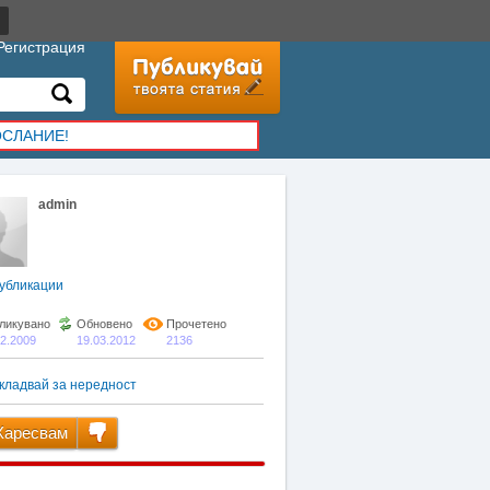
Регистрация
ОСЛАНИЕ!
admin
убликации
ликувано
Обновено
Прочетено
02.2009
19.03.2012
2136
кладвай за нередност
аресвам