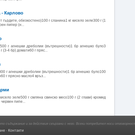
 - Карлово
от гърдите, обезкостено)100 г сланина1 кг кисело зеле300 г (1
рен пипер (н...
р
500 г агнешки дреболии (вътрешности)1 бр агнешко було3
 (3-4 бр) домати60 г пряс...
в
300 г агнешки дреболии (вътрешности)1 бр агнешко було100
о60 г прясно масло4 връз...
арми
 кисело зеле500 г смляна свинско месо100 г (2 глави) кромид
.) червен пипе...
ото съдържание и за действия свързани с него. Всеки потребител носи отговорност
ане
·
Контакти