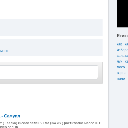
Етик
как
к
избер
 месо
салат
лук
с
месо
варна
пиле
 - Самуил
г (1 зелка) кисело зеле150 мл (3/4 ч.ч.) растително масло10 г
ипер солПр...