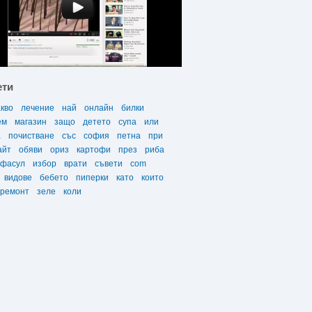
ети
акво
лечение
най
онлайн
билки
ем
магазин
защо
детето
супа
или
а
почистване
със
софия
петна
при
айт
обяви
ориз
картофи
през
риба
фасул
избор
врати
съвети
com
видове
бебето
пиперки
като
които
ремонт
зеле
коли