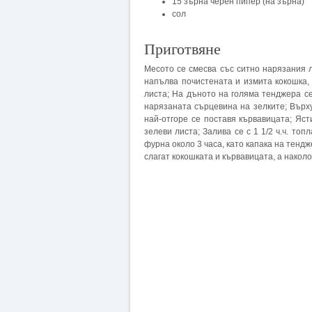
15 зърна черен пипер (на зърна)
сол
Приготвяне
Месото се смесва със ситно нарязания лу
напълва почистената и измита кокошка, 
листа; На дъното на голяма тенджера с
нарязаната сърцевина на зелките; Върху
най-отгоре се поставя кървавицата; Яст
зелеви листа; Залива се с 1 1/2 ч.ч. топ
фурна около 3 часа, като капака на тендж
слагат кокошката и кървавицата, а накол