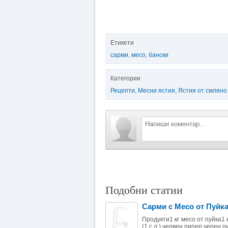
Етикети
сарми
,
месо
,
бански
Категории
Рецепти
,
Месни ястия
,
Ястия от смляно
Подобни статии
Сарми с Месо от Пуйка
Продукти1 кг месо от пуйка1 к
(1 с.л.) червен пипер черен п