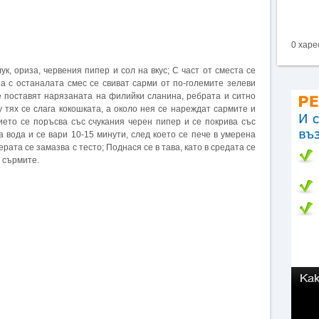
0 харе
к, ориза, червения пипер и сол на вкус; С част от сместа се
а с останалата смес се свиват сарми от по-големите зелеви
е поставят нарязаната на филийки сланина, ребрата и ситно
 тях се слага кокошката, а около нея се нареждат сармите и
ието се поръсва със счукания черен пипер и се покрива със
ла вода и се вари 10-15 минути, след което се пече в умерена
ерата се замазва с тесто; Поднася се в тава, като в средата се
о сърмите.