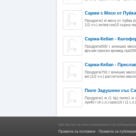
Сарми с Месо от Пуйка
Продукти1 кг месо от пуйка (
1/2 ч.ч.) зелев сок10 зърна че
Сарма-Кебап - Калофе
Продукти500 г агнешко месо
връзки пресен кромид лук200 г
Сарма-Кебап - Пресла
Продукти750 г агнешко месо
мл (1/2 ч.ч.) растително масл
Пиле Задушено със С
Продукти1 кг (1 бр) пиле1 кг
лук40 г (4 с.л.) ориз10 г (1 с.л
Kak-da.com не носи отговорност за публикуван
Правила за ползване
·
Правила за публикув