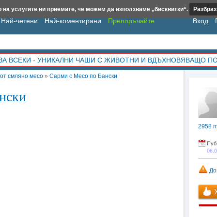
 на услугите ни приемате, че можем да използваме „бисквитки“.
Разбрах
Най-четени
Най-коментирани
Препоръчайте
Вход
ЗА ВСЕКИ - УНИКАЛНИ ЧАШИ С ЖИВОТНИ И ВДЪХНОВЯВАЩО П
 от смляно месо
»
Сарми с Месо по Бански
ански
2958
п
Пуб
06.
До
Х