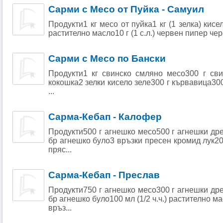
Сарми с Месо от Пуйка - Самуил
Продукти1 кг месо от пуйка1 кг (1 зелка) кисел
растително масло10 г (1 с.л.) червен пипер чер
Сарми с Месо по Бански
Продукти1 кг свинско смляно месо300 г сви
кокошка2 зелки кисело зеле300 г кървавица300 г
...
Сарма-Кебап - Калофер
Продукти500 г агнешко месо500 г агнешки др
бр агнешко було3 връзки пресен кромид лук200
пряс...
Сарма-Кебап - Преслав
Продукти750 г агнешко месо300 г агнешки др
бр агнешко було100 мл (1/2 ч.ч.) растително м
връз...