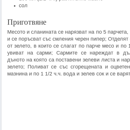
сол
Приготвяне
Месото и сланината се нарязват на по 5 парчета,
и се поръсват със смления черен пипер; Отделят 
от зелето, в които се слагат по парче месо и по
увиват на сарми; Сармите се нареждат в дъ
дъното на която са поставени зелеви листа и на
зелето; Поливат се със сгорещената и оцвете
мазнина и по 1 1/2 ч.ч. вода и зелев сок и се варя