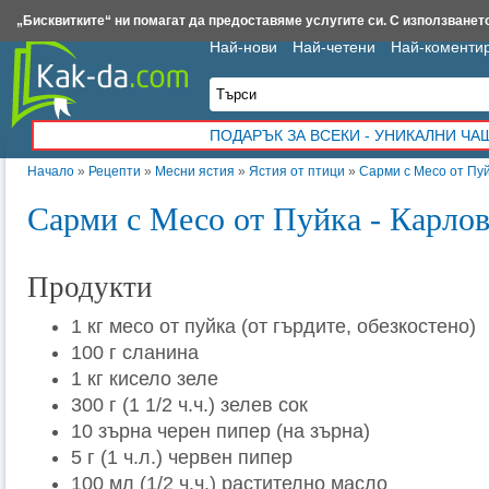
Insert.bg
Framar.bg
Kak-da.com
Iztochnik.com
BauBau.bg
NewAge.bg
„Бисквитките“ ни помагат да предоставяме услугите си. С използването
Най-нови
Най-четени
Най-коменти
ПОДАРЪК ЗА ВСЕКИ - УНИКАЛНИ Ч
Начало
»
Рецепти
»
Месни ястия
»
Ястия от птици
»
Сарми с Месо от Пуй
Сарми с Месо от Пуйка - Карло
Продукти
1 кг месо от пуйка (от гърдите, обезкостено)
100 г сланина
1 кг кисело зеле
300 г (1 1/2 ч.ч.) зелев сок
10 зърна черен пипер (на зърна)
5 г (1 ч.л.) червен пипер
100 мл (1/2 ч.ч.) растително масло