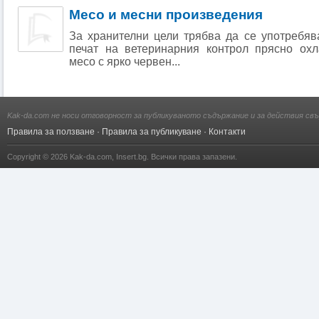
Месо и месни произведения
За хранителни цели трябва да се употребяв
печат на ветеринарния контрол прясно ох
месо с ярко червен...
Kak-da.com не носи отговорност за публикуваното съдържание и за действия свъ
Правила за ползване
·
Правила за публикуване
·
Контакти
Copyright © 2026
Kak-da.com
,
Insert.bg
. Всички права запазени.