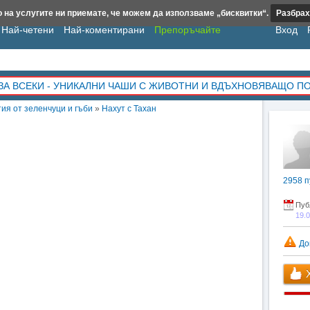
 на услугите ни приемате, че можем да използваме „бисквитки“.
Разбрах
Най-четени
Най-коментирани
Препоръчайте
Вход
ЗА ВСЕКИ - УНИКАЛНИ ЧАШИ С ЖИВОТНИ И ВДЪХНОВЯВАЩО П
ия от зеленчуци и гъби
»
Нахут с Тахан
2958
п
Пуб
19.
До
Х