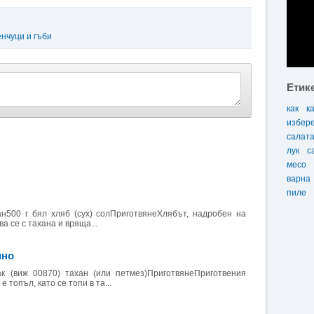
енчуци и гъби
Етик
как
к
избер
салат
лук
с
месо
варна
пиле
ахан500 г бял хляб (сух) солПриготвянеХлябът, надробен на
ва се с тахана и вряща...
ино
ак (виж 00870) тахан (или петмез)ПриготвянеПриготвения
е топъл, като се топи в та...