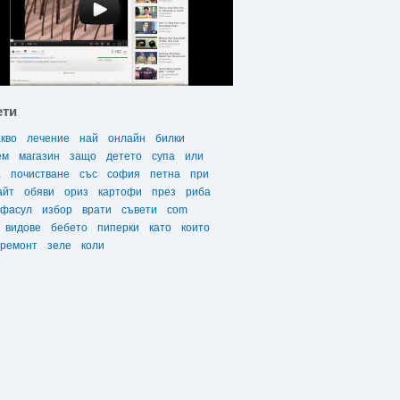
ети
акво
лечение
най
онлайн
билки
ем
магазин
защо
детето
супа
или
а
почистване
със
софия
петна
при
айт
обяви
ориз
картофи
през
риба
фасул
избор
врати
съвети
com
видове
бебето
пиперки
като
които
ремонт
зеле
коли