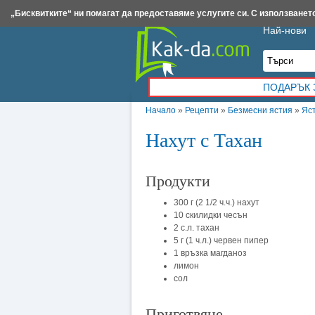
Insert.bg
Framar.bg
Kak-da.com
Iztochnik.com
BauBau.bg
NewAge.bg
„Бисквитките“ ни помагат да предоставяме услугите си. С използването
Най-нови
ПОДАРЪК 
Начало
»
Рецепти
»
Безмесни ястия
»
Яст
Нахут с Тахан
Продукти
300 г (2 1/2 ч.ч.) нахут
10 скилидки чесън
2 с.л. тахан
5 г (1 ч.л.) червен пипер
1 връзка магданоз
лимон
сол
Приготвяне