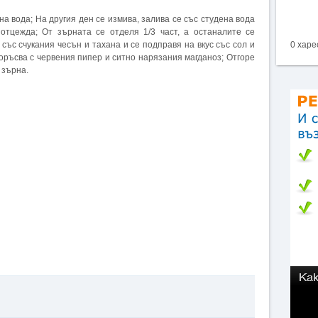
на вода; На другия ден се измива, залива се със студена вода
 отцежда; От зърната се отделя 1/3 част, а останалите се
със счукания чесън и тахана и се подправя на вкус със сол и
0 харе
поръсва с червения пипер и ситно нарязания магданоз; Отгоре
 зърна.