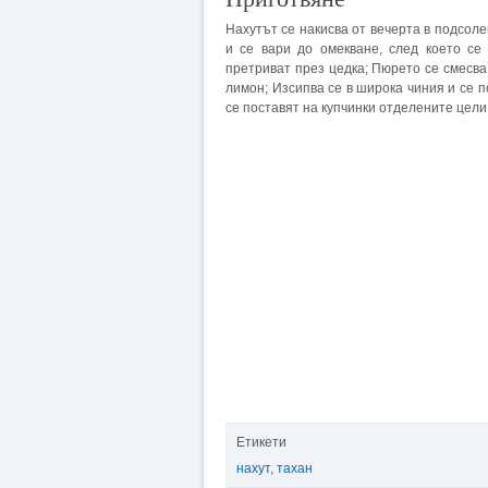
Нахутът се накисва от вечерта в подсоле
и се вари до омекване, след което се
претриват през цедка; Пюрето се смесва 
лимон; Изсипва се в широка чиния и се 
се поставят на купчинки отделените цели
Етикети
нахут
,
тахан