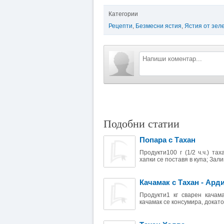
Категории
Рецепти
,
Безмесни ястия
,
Ястия от зел
Подобни статии
Попара с Тахан
Продукти100 г (1/2 ч.ч.) т
хапки се поставя в купа; Зали
Качамак с Тахан - Ард
Продукти1 кг сварен качам
качамак се консумира, докато 