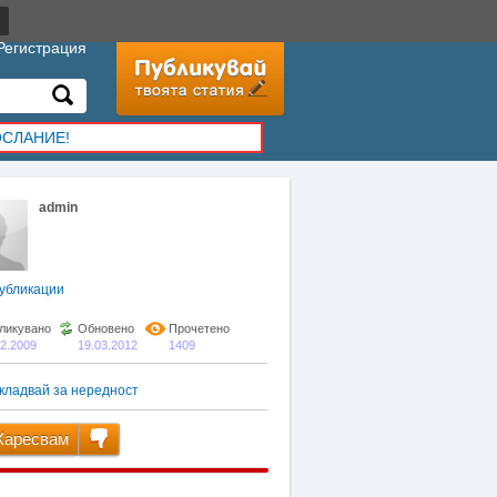
Регистрация
ОСЛАНИЕ!
admin
убликации
ликувано
Обновено
Прочетено
02.2009
19.03.2012
1409
кладвай за нередност
аресвам