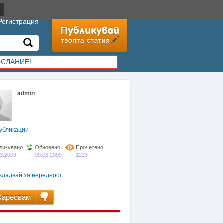
Регистрация
ОСЛАНИЕ!
admin
убликации
ликувано
Обновено
Прочетено
03.2009
09.03.2009
1223
кладвай за нередност
аресвам