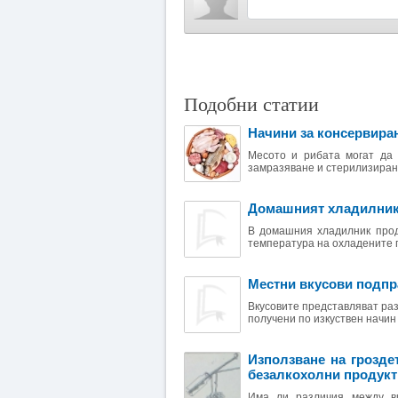
Подобни статии
Начини за консервиран
Месото и рибата могат да 
замразяване и стерилизиране
Домашният хладилни
В домашния хладилник проду
температура на охладените пр
Местни вкусови подпр
Вкусовите представляват разл
получени по изкуствен начин 
Използване на грозде
безалкохолни продукт
Има ли различия между ви