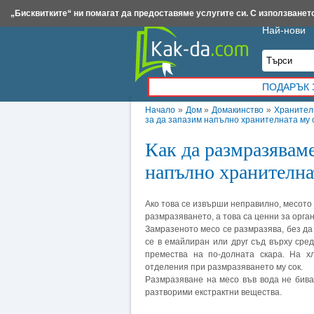
Insert.bg
Framar.bg
Kak-da.com
Iztochnik.com
BauBau.bg
NewAge.bg
„Бисквитките“ ни помагат да предоставяме услугите си. С използването
Най-нови
ПОДАРЪК 
Начало
»
Дом
»
Домакинство
»
Хранител
за да запазим напълно хранителната му 
Как да размразяваме
напълно хранителна
Ако това се извърши неправилно, месото 
размразяването, а това са ценни за орга
Замразеното месо се размразява, без да 
се в емайлиран или друг съд върху сред
премества на по-долната скара. На х
отделения при размразяването му сок.
Размразяване на месо във вода не бива
разтворими екстрактни вещества.