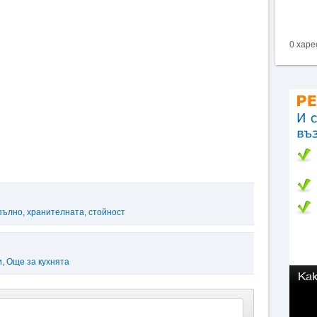
0 харе
пълно
,
хранителната
,
стойност
и
,
Още за кухнята