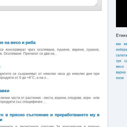
Етик
е на месо и риба
как
к
се консервират чрез осоляване, пушене, варене, сушене,
избер
. Осоляване Прилагат се два на...
салат
лук
с
к
месо
варна
ктите се съхраняват от няколко часа до няколко дни при
одукти от 0 до +6°С, а на з...
пиле
авки
ични части от растения - листа, корени, плодове, кори - или
продукти със специфичен ...
то в прясно състояние и преработването му в
и
нените и десертните сортове За консумация в прясно