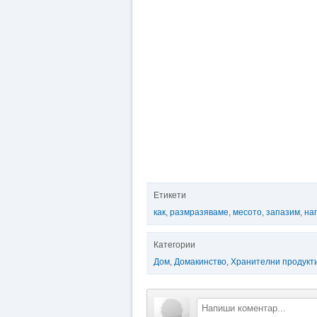
Етикети
как
,
размразяваме
,
месото
,
запазим
,
на
Категории
Дом
,
Домакинство
,
Хранителни продукт