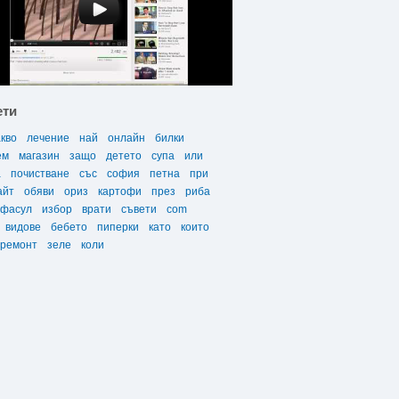
ети
акво
лечение
най
онлайн
билки
ем
магазин
защо
детето
супа
или
а
почистване
със
софия
петна
при
айт
обяви
ориз
картофи
през
риба
фасул
избор
врати
съвети
com
видове
бебето
пиперки
като
които
ремонт
зеле
коли