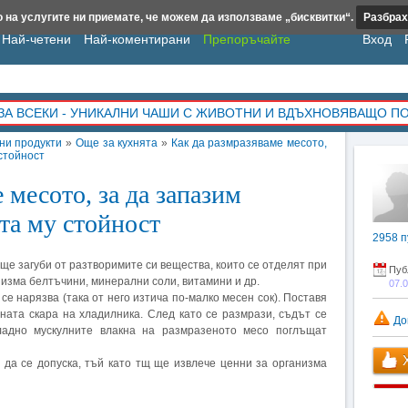
 на услугите ни приемате, че можем да използваме „бисквитки“.
Разбрах
Най-четени
Най-коментирани
Препоръчайте
Вход
ЗА ВСЕКИ - УНИКАЛНИ ЧАШИ С ЖИВОТНИ И ВДЪХНОВЯВАЩО П
ни продукти
»
Още за кухнята
»
Как да размразяваме месото,
стойност
 месото, за да запазим
та му стойност
2958
п
ще загуби от разтворимите си вещества, които се отделят при
Пуб
низма белтъчини, минерални соли, витамини и др.
07.
се нарязва (така от него изтича по-малко месен сок). Поставя
ната скара на хладилника. След като се размрази, съдът се
До
ладно мускулните влакна на размразеното месо поглъщат
Х
 да се допуска, тъй като тщ ще извлече ценни за организма