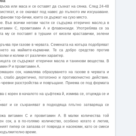
ина
 дъска или маса и се оставят да съхнат на сянка. След 24-48
пристягат, и се окачват под навес до пълното им изсушаване.
анови тор-бички, които се държат на сухо място.
. Във всички негови части се съдържа етерично масло,а в
итамин С, провитамин А и флавоноиди. Употребява се за
та му се поставят в туршии от кисели краставички, зелени
ръчва при газове в червата. Семената на копъра подобряват
янето на майките-кърмачки. Те са добро средство против
олки и колики от различен характер.
рицата се съдържат етерични масла и танинови вещества. В
амин Р и провитамин А.
омашен сок, намалява образуването на газове в червата и
о, слабо диуретично, потогонно и противогнистно действие.
о-чревни разстройства и повръщане. Приема се под формата
ва с корен в началото на цъфтежа й, измива се, отцежда се и
.
онват и се съхраняват в подходяща плътно затваряща се
жа витамин С и провитамин А. В малки количества той
н сок, а в по-голямо количество, особено когато е лютив,
ният пипер се запазва от повреда и насекоми, като се смеси
продължително време.