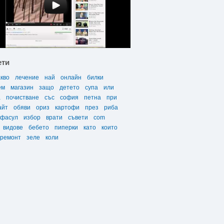
ети
акво
лечение
най
онлайн
билки
ем
магазин
защо
детето
супа
или
а
почистване
със
софия
петна
при
айт
обяви
ориз
картофи
през
риба
фасул
избор
врати
съвети
com
видове
бебето
пиперки
като
които
ремонт
зеле
коли