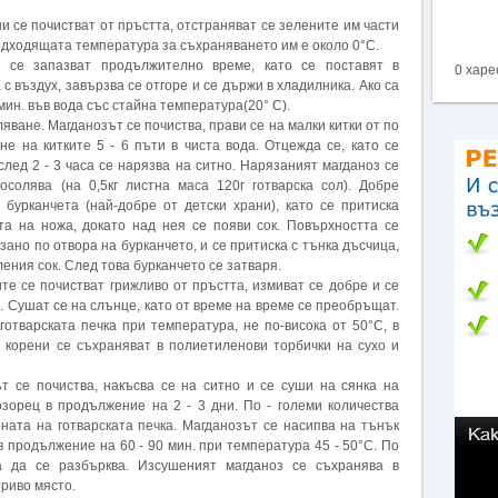
и се почистват от пръстта, отстраняват се зелените им части
подходящата температура за съхраняването им е около 0°С.
з се запазват продължително време, като се поставят в
0 харе
с въздух, завързва се отгоре и се държи в хладилника. Ако са
ин. във вода със стайна температура(20° С).
яване. Магданозът се почиства, прави се на малки китки от по
не на китките 5 - 6 пъти в чиста вода. Отцежда се, като се
след 2 - 3 часа се нарязва на ситно. Нарязаният магданоз се
солява (на 0,5кг листна маса 120г готварска сол). Добре
бурканчета (най-добре от детски храни), като се притиска
та на ножа, докато над нея се появи сок. Повърхността се
зано по отвора на бурканчето, и се притиска с тънка дъсчица,
еления сок. След това бурканчето се затваря.
те се почистват грижливо от пръстта, измиват се добре и се
. Сушат се на слънце, като от време на време се преобръщат.
отварската печка при температура, не по-висока от 50°С, в
 корени се съхраняват в полиетиленови торбички на сухо и
т се почиства, накъсва се на ситно и се суши на сянка на
озорец в продължение на 2 - 3 дни. По - големи количества
ната на готварската печка. Магданозът се насипва на тънък
 в продължение на 60 - 90 мин. при температура 45 - 50°С. По
а да се разбърква. Изсушеният магданоз се съхранява в
триво място.