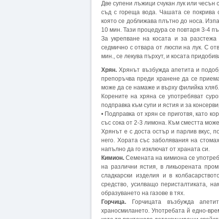
Две супени лъжици счукан лук или чесън с
съд с гореща вода. Чашата се покрива 
която се доближава плътно до носа. Изп
10 мин. Тази процедура се повтаря 3-4 пъ
За укрепване на косата и за разстежа
седмично с отвара от люспи на лук. С от
мин., се лекува пърхут, и косата придоби
Хрян.
Хрянът възбужда апетита и подобр
препоръчва преди хранене да се приема
може да се намаже и върху филийка хляб
Корените на хряна се употребяват суро
подправка към супи и ястия и за консерви
• Подправка от хрян се приготвя, като ко
със сока от 2-3 лимона. Към сместта може
Хрянът е с доста остър и парлив вкус, 
него. Хората със заболявания на стомах
напълно да го изключат от храната си.
Кимион.
Семената на кимиона се употреб
на различни ястия, в ликьорената про
сладкарски изделия и в колбасарствот
средство, усилващо перисталтиката, н
образуването на газове в тях.
Горчица.
Горчицата възбужда апетит
храносмилането. Употребата й едно-врем