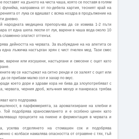
е поставят на дъното на чиста чаша, която се поставя в голям
с фунийка, направена от по-дебела хартия, тесният край на
аренията от лука се вдишват с всяка ноздра в продължение на
ти дневно.
 й народната медицина препоръчва да се измива 1-2 пъти
вара от една шепа люспи от лук, варени в чаша вода около 10
ва сламенно-златист оттенък.
ява дейността на червата. За възбуждане на на апетита се
 една лъжичка настърган хрян с чист пчелен мед. Тази смес
.
ви, варени или изсушени, настъргани и смесени с оцет като
ране.
рените му се настържат на ситно ренде и се залеят с оцет или
 да се прибави малко сол и захар по вкус.
поради което дори и здрави хора не бива да злоупотребяват с
а, червата, черния дроб, жлъчния мехур и панкреаса трябва
яват като подправка
мишленост, в парфюмерията, за ароматизиране на хлебни и
о. Той подобрява храносмилането и е особено ценен като
амаляващо процесите на гниене и ферментация в червата и
а, усилва отделянето на стомашен сок и подобрява
енно с колбаси намалява опасността от отравяне с тях, тъй