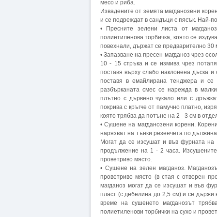
месо и риба.
Извадените от земята магданозени корен
и се подреждат в сандъци с пясък. Най-
• Пресните зелени листа от магдано
полиетиленова торбичка, която се издува 
повехнали, държат се предварително 30 м
• Запазване на пресен магданоз чрез осол
10 - 15 стръка и се измива чрез потапя
поставя върху слабо наклонена дъска и 
поставя в емайлирана тенджера и се о
разбърканата смес се нарежда в малки 
плътно с дървено чукало или с дръжка
покрива с кръгче от памучно платно, изря
която трябва да потъне на 2 - 3 см в отд
• Сушене на магданозени корени. Корени
нарязват на тънки резенчета по дължина
Могат да се изсушат и във фурната на г
продължение на 1 - 2 часа. Изсушените
проветриво място.
• Сушене на зелен магданоз. Магданозъ
проветриво място (в стая с отворен пр
магданоз могат да се изсушат и във фур
пласт (с дебелина до 2,5 см) и се държи
време на сушенето магданозът трябв
полиетиленови торбички на сухо и прове