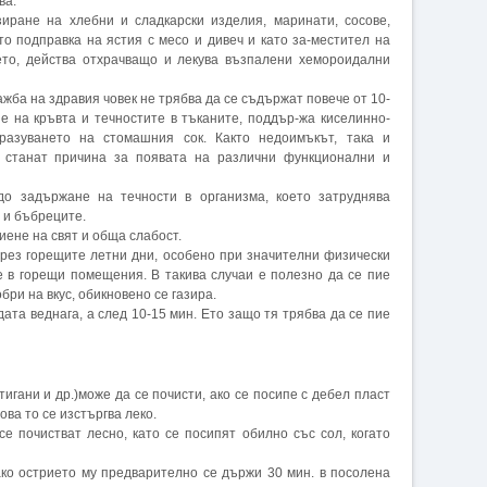
ва.
иране на хлебни и сладкарски изделия, маринати, сосове,
то подправка на ястия с месо и дивеч и като за-местител на
то, действа отхрачващо и лекува възпалени хемороидални
жба на здравия човек не трябва да се съдържат повече от 10-
е на кръвта и течностите в тъканите, поддър-жа киселинно-
разуването на стомашния сок. Както недоимъкът, така и
 станат причина за появата на различни функционални и
о задържане на течности в организма, което затруднява
 и бъбреците.
иене на свят и обща слабост.
през горещите летни дни, особено при значителни физически
 в горещи помещения. В такива случаи е полезно да се пие
бри на вкус, обикновено се газира.
ата веднага, а след 10-15 мин. Ето защо тя трябва да се пие
тигани и др.)може да се почисти, ако се посипе с дебел пласт
това то се изстъргва леко.
се почистват лесно, като се посипят обилно със сол, когато
ако острието му предварително се държи 30 мин. в посолена