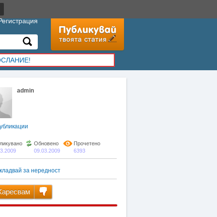
Регистрация
ОСЛАНИЕ!
admin
убликации
ликувано
Обновено
Прочетено
03.2009
09.03.2009
6393
кладвай за нередност
аресвам