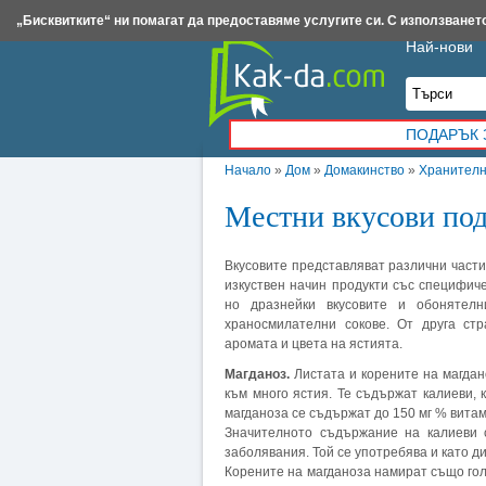
Insert.bg
Framar.bg
Kak-da.com
Iztochnik.com
BauBau.bg
NewAge.bg
„Бисквитките“ ни помагат да предоставяме услугите си. С използването
Най-нови
ПОДАРЪК 
Начало
»
Дом
»
Домакинство
»
Хранителн
Местни вкусови по
Вкусовите представляват различни части 
изкуствен начин продукти със специфиче
но дразнейки вкусовите и обонятелн
храносмилателни сокове. От друга стр
аромата и цвета на ястията.
Магданоз.
Листата и корените на магдан
към много ястия. Те съдържат калиеви, 
магданоза се съдържат до 150 мг % витам
Значителното съдържание на калиеви 
заболявания. Той се употребява и като д
Корените на магданоза намират също гол