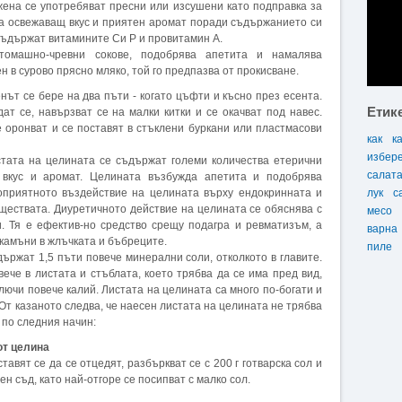
ена се употребяват пресни или изсушени като подправка за
та освежаващ вкус и приятен аромат поради съдържанието си
 съдържат витамините Си Р и провитамин А.
томашно-чревни сокове, подобрява апетита и намалява
н в сурово прясно мляко, той го предпазва от прокисване.
ът се бере на два пъти - когато цъфти и късно през есента.
Етик
ат се, навързват се на малки китки и се окачват под навес.
 оронват и се поставят в стъклени буркани или пластмасови
как
к
избер
тата на целината се съдържат големи количества етерични
салат
 вкус и аромат. Целината възбужда апетита и подобрява
оприятното въздействие на целината върху ендокринната и
лук
с
ществата. Диуретичното действие на целината се обяснява с
месо
. Тя е ефектив-но средство срещу подагра и ревматизъм, а
варна
 камъни в жлъчката и бъбреците.
пиле
държат 1,5 пъти повече минерални соли, отколкото в главите.
ече в листата и стъблата, което трябва да се има пред вид,
ключи повече калий. Листата на целината са много по-богати и
 От казаното следва, че наесен листата на целината не трябва
 по следния начин:
от целина
ставят се да се отцедят, разбъркват се с 200 г готварска сол и
ен съд, като най-отгоре се посипват с малко сол.