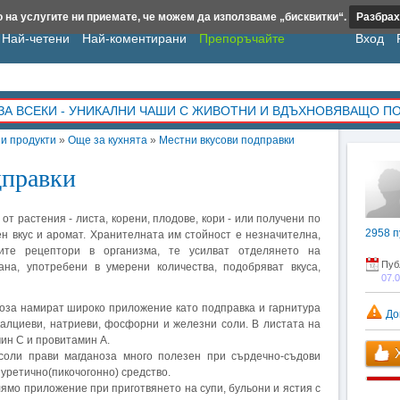
 на услугите ни приемате, че можем да използваме „бисквитки“.
Разбрах
Най-четени
Най-коментирани
Препоръчайте
Вход
ЗА ВСЕКИ - УНИКАЛНИ ЧАШИ С ЖИВОТНИ И ВДЪХНОВЯВАЩО П
и продукти
»
Още за кухнята
»
Местни вкусови подправки
дправки
от растения - листа, корени, плодове, кори - или получени по
2958
п
н вкус и аромат. Хранителната им стойност е незначителна,
ите рецептори в организма, те усилват отделянето на
Пуб
ана, употребени в умерени количества, подобряват вкуса,
07.
оза намират широко приложение като подправка и гарнитура
До
калциеви, натриеви, фосфорни и железни соли. В листата на
ин С и провитамин А.
Х
соли прави магданоза много полезен при сърдечно-съдови
иуретично(пикочогонно) средство.
ямо приложение при приготвянето на супи, бульони и ястия с