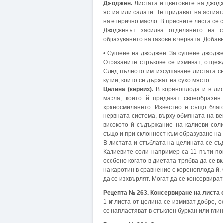
Джоджен.
Листата и цветовете на джодж
ястия или салати. Те придават на ястия
на етерично масло. В пресните листа се
Джодженът засилва отделянето на с
образуването на газове в червата. Добаве
• Сушене на джоджен. За сушене джоджен
Отрязаните стръкове се измиват, отцежд
След пълното им изсушаване листата се
кутии, които се държат на сухо място.
Целина (кервиз).
В кореноплода и в лис
масла, които й придават своеобразен
храносмилането. Известно е също благ
нервната система, върху обмяната на ве
високото й съдържание на калиеви соли
също и при склонност към образуване на
В листата и стъблата на целината се съ
Калиевите соли например са 11 пъти пов
особено когато в диетата трябва да се в
на каротин в сравнение с кореноплода й.
да се изхвърлят. Могат да се консервират
Рецепта № 263. Консервиране на листа 
1 кг листа от целина се измиват добре, о
се напластяват в стъклен буркан или глин