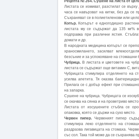
Рецепта № 264. Сушене на листа от цел
Листата се измиват, разстилат се върху
часа се навързват на китки, без да се 
Съхраняват се в полиетиленови или целоф
Копър.
Копърът е едногодишно растение
листата му се съдържат да 135 мг% в
подправка при различни ястия. Стъбла
домати и др.
В народната медицина копърът се препо
храносмилането, засилват млекоотдел
безсъние и за успокояване на стомашни б
Чубрица.
В листата и цветовете на чуб
листата се съдържат още витамин С, вит
Чубрицата стимулира отделянето на ст
усилва апетита. Тя оказва бактерицидн
Прилага се с добър ефект при стомашн
на запарка.
Сушене на чубрица. Чубрицата се изскуб
се окачва на сянка и на проветриво място
Листата от изсушените стъбла се ор
опаковка, която се държи на сухо място.
Червен пипер.
Червеният пипер съдър
стимулира леко отделянето на стомаше
раздразва лигавицата на стомаха. Черве
със сол. Така той може да се съхранява 