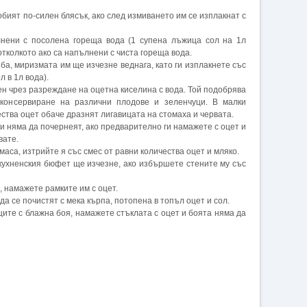
обият по-силен блясък, ако след измиването им се изплакнат с
ълнени с посолена гореща вода (1 супена лъжица сол на 1л
отколкото ако са напълнени с чиста гореща вода.
иба, миризмата им ще изчезне веднага, като ги изплакнете със
 в 1л вода).
ен чрез разреждане на оцетна киселина с вода. Той подобрява
 консервиране на различни плодове и зеленчуци. В малки
ества оцет обаче дразнят лигавицата на стомаха и червата.
ви няма да почернеят, ако предварително ги намажете с оцет и
вате.
 маса, изтрийте я със смес от равни количества оцет и мляко.
кухненския бюфет ще изчезне, ако избършете стените му със
, намажете рамките им с оцет.
да се почистят с мека кърпа, потопена в топъл оцет и сол.
ците с блажна боя, намажете стъклата с оцет и боята няма да