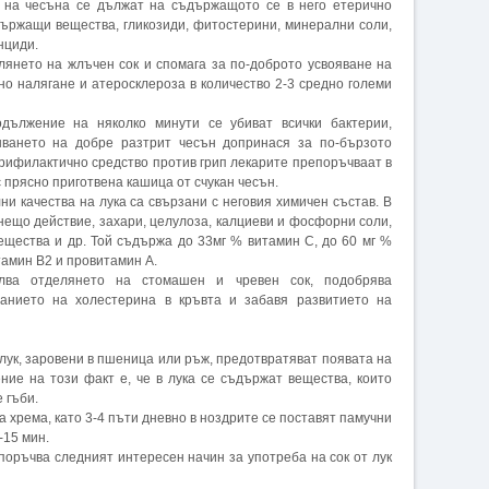
 на чесъна се дължат на съдържащото се в него етерично
държащи вещества, гликозиди, фитостерини, минерални соли,
нциди.
лянето на жлъчен сок и спомага за по-доброто усвояване на
но налягане и атеросклероза в количество 2-3 средно големи
дължение на няколко минути се убиват всички бактерии,
шването на добре разтрит чесън допринася за по-бързото
прифилактично средство против грип лекарите препоръчваат в
с прясно приготвена кашица от счукан чесън.
и качества на лука са свързани с неговия химичен състав. В
нещо действие, захари, целулоза, калциеви и фосфорни соли,
ещества и др. Той съдържа до 33мг % витамин С, до 60 мг %
тамин В2 и провитамин А.
илва отделянето на стомашен и чревен сок, подобрява
анието на холестерина в кръвта и забавя развитието на
 лук, заровени в пшеница или ръж, предотвратяват появата на
ние на този факт е, че в лука се съдържат вещества, които
 гъби.
а хрема, като 3-4 пъти дневно в ноздрите се поставят памучни
-15 мин.
поръчва следният интересен начин за употреба на сок от лук