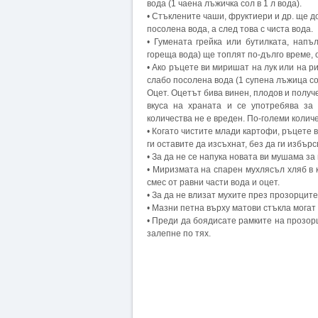
вода (1 чаена лъжичка сол в 1 л вода).
• Стъклените чаши, фруктиери и др. ще д
посолена вода, а след това с чиста вода.
• Гумената грейка или бутилката, нап
гореща вода) ще топлят по-дълго време, 
• Ако ръцете ви миришат на лук или на р
слабо посолена вода (1 супена лъжица сол
Оцет. Оцетът бива винен, плодов и получ
вкуса на храната и се употребява за
количества не е вреден. По-големи колич
• Когато чистите млади картофи, ръцете 
ги оставите да изсъхнат, без да ги избърс
• За да не се напука новата ви мушама за
• Миризмата на спарен мухлясъл хляб в 
смес от равни части вода и оцет.
• За да не влизат мухите през прозорците
• Мазни петна върху матови стъкла могат 
• Преди да боядисате рамките на прозор
залепне по тях.