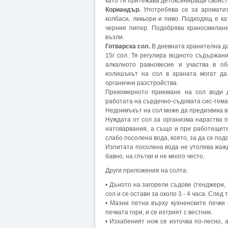
като тя притежава детоксиниращи свойст
Кориандър.
Употребява се за ароматиз
колбаси, ликьори и пиво. Подходящ е ка
черния пипер. Подобрява храносмилане
възли.
Готварска сол.
В дневната хранителна да
15г сол. Тя регулира водното съдържани
алкалното равновесие и участва в об
излишъкът на сол в храната могат да
органични разстройства.
Прекомерното приемане на сол води д
работата на сърдечно-съдовата сис-тема
Недоимъкът на сол може да предизвика в
Нуждата от сол за организма нараства 
натоварвания, а също и при работещите
слабо посолена вода, която, за да се подо
Изпитата посолена вода не утолява жажд
бавно, на глътки и не много често.
Други приложения на солта:
• Дъното на загорели съдове (тенджери, 
сол и се остави за около 3 - 4 часа. След 
• Мазни петна върху кухненските печки 
печката гори, и се изтрият с вестник.
• Изхабеният нож се източва по-лесно, 