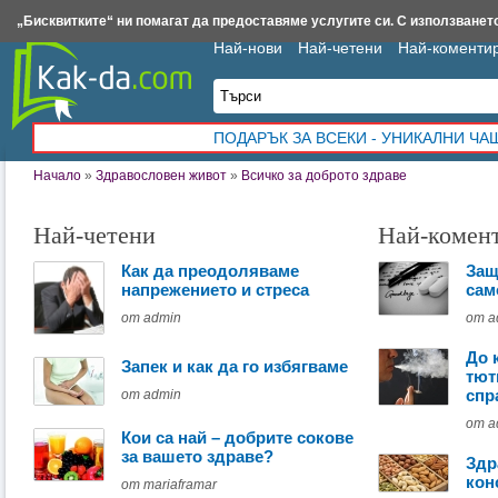
Insert.bg
Framar.bg
Kak-da.com
Iztochnik.com
BauBau.bg
NewAge.bg
„Бисквитките“ ни помагат да предоставяме услугите си. С използването
Най-нови
Най-четени
Най-коменти
ПОДАРЪК ЗА ВСЕКИ - УНИКАЛНИ Ч
Начало
»
Здравословен живот
»
Всичко за доброто здраве
Най-четени
Най-комен
Как да преодоляваме
Защ
напрежението и стреса
сам
от admin
от a
До 
Запек и как да го избягваме
тют
спр
от admin
от a
Кои са най – добрите сокове
за вашето здраве?
Здр
кон
от mariaframar