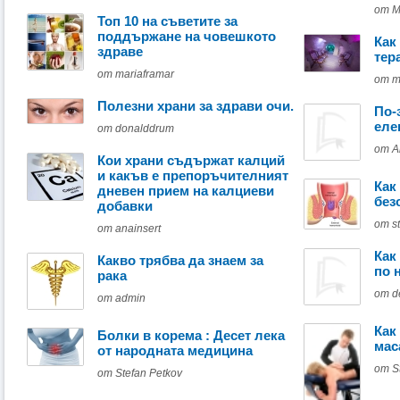
от M
Топ 10 на съветите за
поддържане на човешкото
Как
здраве
тер
от mariaframar
от m
Полезни храни за здрави очи.
По-
еле
от donalddrum
от А
Кои храни съдържат калций
и какъв е препоръчителният
Как
дневен прием на калциеви
без
добавки
от s
от anainsert
Как
Какво трябва да знаем за
по 
рака
от d
от admin
Как
Болки в корема : Десет лека
мас
от народната медицина
от St
от Stefan Petkov