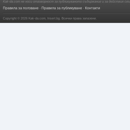
Kak-da.com не носи отговорност за публикуваното съдържание и за действия свъ
Правила за ползване
·
Правила за публикуване
·
Контакти
Copyright © 2026
Kak-da.com
,
Insert.bg
. Всички права запазени.