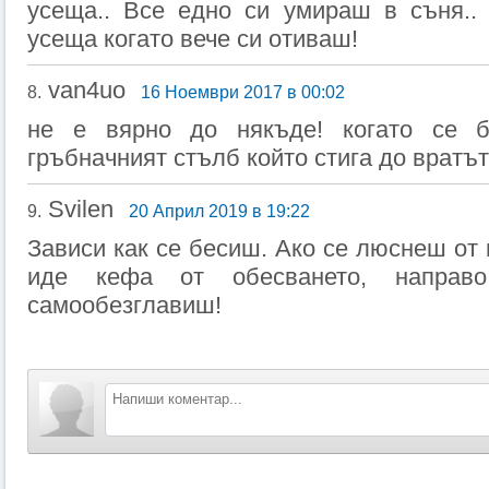
усеща.. Все едно си умираш в съня..
усеща когато вече си отиваш!
van4uo
8.
16 Ноември 2017 в 00:02
не е вярно до някъде! когато се 
гръбначният стълб който стига до вратът!
Svilen
9.
20 Април 2019 в 19:22
Зависи как се бесиш. Ако се люснеш от 
иде кефа от обесването, напра
самообезглавиш!