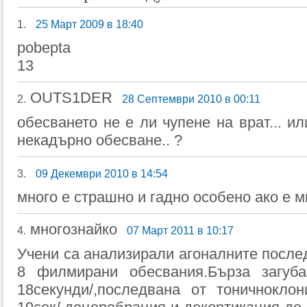
1.
25 Март 2009 в 18:40
pobepta
13
OUTS1DER
2.
28 Септември 2010 в 00:11
обесването не е ли чупене на врат... ил
некадърно обесване.. ?
3.
09 Декември 2010 в 14:54
много е страшно и гадно особено ако е м
многознайко
4.
07 Март 2011 в 10:17
Учени са анализирали агоналните после
8 филмирани обесвания.Бърза загуба
18секунди/,последвана от тоничноклон