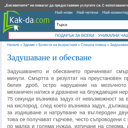
Insert.bg
Framar.bg
Kak-da.com
Iztochnik.com
BauBau.bg
NewAge.bg
„Бисквитките“ ни помагат да предоставяме услугите си. С използването
Най-нови
Най-четени
Най-коменти
ПОДАРЪК ЗА ВСЕКИ - УНИКАЛНИ Ч
Начало
»
Здраве
»
Болести на възрастния
»
Спешна помощ
»
Задушаван
Задушаване и обесване
Задушаването и обесването причиняват смъ
минути. Смъртта е резултат на преустановен п
белия дроб, остро нарушение на мозъчното
механичен натиск и дразнене на блуждаещия нер
75 секунди възниква задух от невъзможност за 
на кислород, след което възниква задух, дължа
за издишване и натрупване на въглероден дву
това се получават гърчове, често съпроводени 
по малка и голяма нужда, изтичане на сперма,