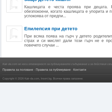
Кашлицата е честа проява при децата. 
обезпокоени, когато кашлицата е упорита и 
успокоява от предпи...
Епилепсия при детето
При всяка поява на гърч у детето родители
страх и си мислят дали този гърч не е пр
повечето случаи ...
Kak-da.com не носи отговорност за публикуваното съдържание и за действия свъ
Правила за ползване
·
Правила за публикуване
·
Контакти
Copyright © 2026
Kak-da.com
,
Insert.bg
. Всички права запазени.