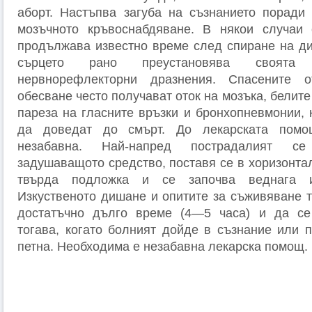
аборт. Настъпва загуба на съзнанието поради
мозъчното кръвоснабдяване. В някои случаи 
продължава известно време след спиране на ди
сърцето рано преустановява своята
нервнорефлекторни дразнения. Спасените 
обесване често получават оток на мозъка, белите
пареза на гласните връзки и бронхопневмонии, 
да доведат до смърт. До лекарската пом
незабавна. Най-напред пострадалият с
задушаващото средство, поставя се в хоризонта
твърда подложка и се започва веднага и
Изкуственото дишане и опитите за съживяване 
достатъчно дълго време (4—5 часа) и да се
тогава, когато болният дойде в съзнание или 
петна. Необходима е незабавна лекарска помощ.