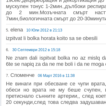
19сек/,децеребрация и декортикация до 
мускулен тонус 1-2мин.,дълбоки респир
до 2 мин.Мозъчната смърт нас
7мин,биологичната смърт до 20-30минути
elena
5.
10 Юли 2012 в 21:13
izpitvat li bolka horata koito sa se obesili
6.
30 Септември 2012 в 15:18
Ne znam dali ispitvat bolka no az mislq 
6te se napiq za da ne me boli i da ne moga 
Споменче
7.
06 Март 2016 в 11:38
Не винаги при обесване се чупи врата
обеси но врата не му беше счупен,
претиснало сънните артерии,, след коет
20 секунди,след това следва задушаван