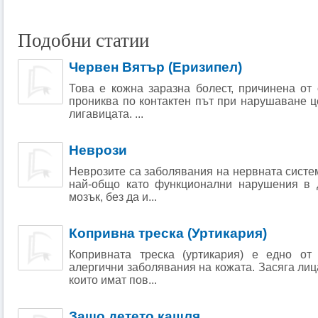
Подобни статии
Червен Вятър (Еризипел)
Това е кожна заразна болест, причинена от 
прониква по контактен път при нарушаване ц
лигавицата. ...
Неврози
Неврозите са заболявания на нервната систем
най-общо като функционални нарушения в 
мозък, без да и...
Копривна треска (Уртикария)
Копривната треска (уртикария) е едно от
алергични заболявания на кожата. Засяга лиц
които имат пов...
Защо детето кашля