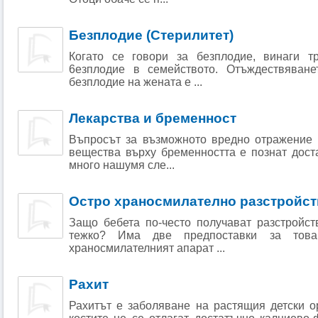
Безплодие (Стерилитет)
Когато се говори за безплодие, винаги т
6езплодие в семейството. Отъждествяване
безплодие на жената е ...
Лекарства и бременност
Въпросът за възможното вредно отражение 
вещества върху бременността е познат дост
много нашумя сле...
Остро храносмилателно разстройс
Защо бебета по-често получават разстройст
тежко? Има две предпоставки за това
храносмилателният апарат ...
Рахит
Рахитът е заболяване на растящия детски о