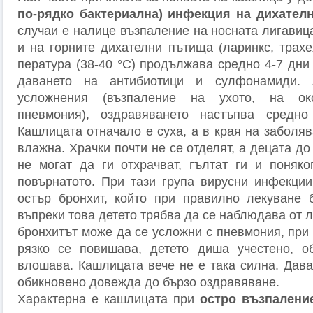
по-рядко бактериална) инфекция на дихател
случаи е налице възпаление на носната лигавица
и на горните дихателни пътища (ларинкс, трахе
пература (38-40 °С) продължава средно 4-7 дни
даването на антибиотици и сулфонамиди.
усложнения (възпаление на ухото, на око
пневмония), оздравяването настъпва средн
Кашлицата отначало е суха, а в края на заболя
влажна. Храчки почти не се отделят, а децата до
не могат да ги отхрачват, гълтат ги и поняко
повърнатото. При тази група вирусни инфекци
остър бронхит, който при правилно лекуване 
въпреки това детето трябва да се наблюдава от л
бронхитът може да се усложни с пневмония, при
рязко се повишава, детето диша учестено, о
влошава. Кашлицата вече не е така силна. Дава
обикновено довежда до бързо оздравяване.
Характерна е кашлицата при
остро възпалени