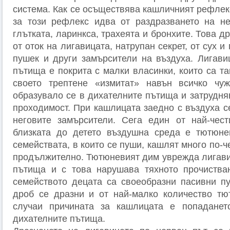
система. Как се осъществява кашличният рефлек
за този рефлекс идва от раздразването на не
глътката, ларинкса, трахеята и бронхите. Това д
от оток на лигавицата, натрупан секрет, от сух и
пушек и други замърсители на въздуха. Лигави
пътища е покрита с малки власинки, които са та
своето трептене «измитат» навън всичко чу
образувало се в дихателните пътища и затрудн
проходимост. При кашлицата заедно с въздуха с
неговите замърсители. Сега един от най-чест
близката до детето въздушна среда е тютюне
семействата, в които се пуши, кашлят много по-че
продължително. Тютюневият дим уврежда лигави
пътища и с това нарушава тяхното прочиства
семейството децата са своеобразни пасивни п
дроб се дразни и от най-малко количество тю
случаи причината за кашлицата е попадане
дихателните пътища.