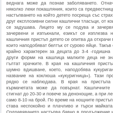
веднага може да познае заболяването. Отна
няколко леки покашляния, които са предвестниц
настъпването на който детето посреща със стра
друг експлозивни силни кашлични тласъци, от кои
се задушава. Лицето му се подува и зачерв
зачервени и изпъкнали, езикът се изплезва 
кашличния пристъп детето се опитва да отхрачи 
които наподобяват белтък от сурово яйце. Такъв 
крайно характерен за децата до 3-4 -годишна 
други форми на кашлица малките деца не зна
гълтат храчките. В края на кашличния пристъ
шумно вдишване, което, наподобява кукуриган
название на коклюша «кукуригница»). Тази пр
рядко се наблюдава. В края на пристъпа
кърмачетата може да повърнат. Кашличните
стигнат до 20-30 и повече за денонощие, а при л
само 8-10 на брой. По време на нощните пристъп
става неспокойно и плачливо и търси майката
Оздравяването настъпва бавно в продължение н