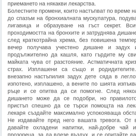
приемането на някакви лекарства.
Болестните промени, които настъпват по време н
до спазъм на бронхиалната мускулатура, подув
лигавица и образуване на гъст секрет. Вс
проходимостта на бронхите и затруднява дишане
след краткотрайна хрема, без повишена темпе
вечер получава учестено дишане и задух 
продължително да кашля, като гърдите му сви
майката чува от разстояние. Астматичната кри
страх. Изплашени са също и родидителите.
внезапно настъпилия задух дете сяда в легло
изпотено, изплашено, а вените по шията изпъкв
ръце и се опитва да си помогне. След няко
дишането може да се подобри, но правилот
пристъп спешно да се търси помощта на лек
лекаря създайте максимално успокояваща обста
Не издавайте пред него вашата тревога. От 
давайте охладени напитки, най-добре чай 
прозореца, за да влезе въздух, и се опитайте д