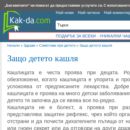
Insert.bg
Framar.bg
Kak-da.com
Iztochnik.com
BauBau.bg
NewAge.bg
„Бисквитките“ ни помагат да предоставяме услугите си. С използването
Най-нови
Най-четени
Най-коменти
ПОДАРЪК ЗА ВСЕКИ - УНИКАЛНИ Ч
Начало
»
Здраве
»
Симптоми при детето
»
Защо детето кашля
Защо детето кашля
Кашлицата е честа проява при децата. Ро
обезпокоени, когато кашлицата е упорита и пр
успокоява от предписаните лекарства. Добр
кашлицата е проява на много детски заболявания
детето тя започва да се явява все по-рядко.
Кашлицата не е болест, а проява при раз
представлява защитен рефлекс, чрез който орга
отстрани и да почисти дихателните пътища от н
или гноен секрет или да отговори на други дра