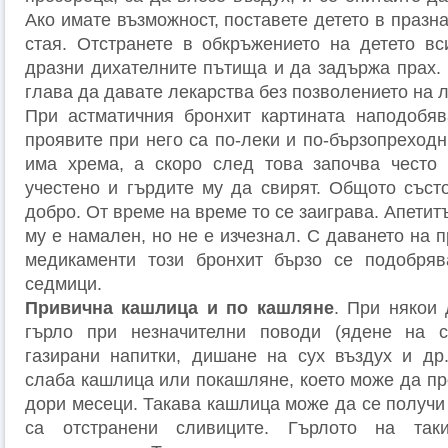
Ако имате възможност, поставете детето в празна
стая. Отстранете в обкръжението на детето вс
дразни дихателните пътища и да задържа прах. 
глава да давате лекарства без позволението на л
При астматичния бронхит картината наподобяв
проявите при него са по-леки и по-бързопреходн
има хрема, а скоро след това започва често
учестено и гърдите му да свирят. Общото съст
добро. От време на време то се заиграва. Апетит
му е намален, но не е изчезнал. С даването на 
медикаменти този бронхит бързо се подобряв
седмици.
Привична кашлица и по кашляне
. При някои 
гърло при незначителни поводи (ядене на 
газирани напитки, дишане на сух въздух и др
слаба кашлица или покашляне, което може да п
дори месеци. Такава кашлица може да се получи 
са отстранени сливиците. Гърлото на та