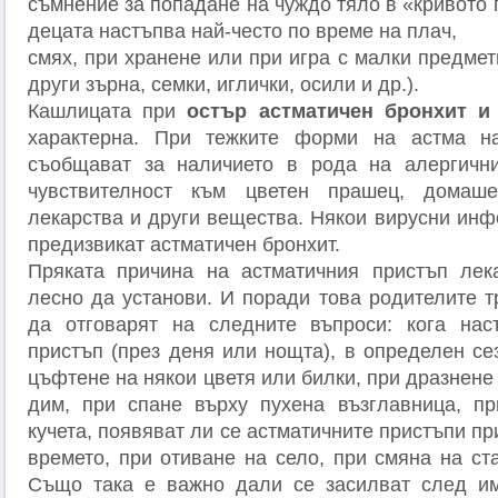
съмнение за попадане на чуждо тяло в «кривото 
децата настъпва най-често по време на плач,
смях, при хранене или при игра с малки предмети
други зърна, семки, иглички, осили и др.).
Кашлицата при
остър астматичен бронхит и
характерна. При тежките форми на астма на
съобщават за наличието в рода на алергичн
чувствителност към цветен прашец, домаше
лекарства и други вещества. Някои вирусни инф
предизвикат астматичен бронхит.
Пряката причина на астматичния пристъп лек
лесно да установи. И поради това родителите т
да отговарят на следните въпроси: кога наст
пристъп (през деня или нощта), в определен се
цъфтене на някои цветя или билки, при дразнене
дим, при спане върху пухена възглавница, пр
кучета, появяват ли се астматичните пристъпи пр
времето, при отиване на село, при смяна на ст
Също така е важно дали се засилват след им