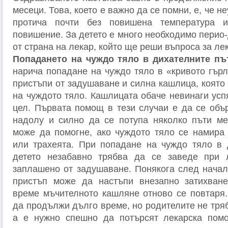
месеци. Това, което е важно да се помни, е, че 
протича почти без повишена температура 
повишение. За детето е много необходимо перио
от страна на лекар, който ще реши въпроса за ле
Попадането на чуждо тяло в дихателните п
нарича попадане на чуждо тяло в «кривото гърл
пристъпи от задушаване и силна кашлица, която
на чуждото тяло. Кашлицата обаче невинаги усп
цел. Първата помощ в тези случаи е да се обър
надолу и силно да се потупа няколко пъти ме
може да помогне, ако чуждото тяло се намира 
или трахеята. При попадане на чуждо тяло в 
детето незабавно трябва да се заведе при 
заплашено от задушаване. Понякога след нача
пристъп може да настъпи внезапно затихване
време мъчителното кашляне отново се повтаря
да продължи дълго време, но родителите не тряб
а е нужно спешно да потърсят лекарска пом