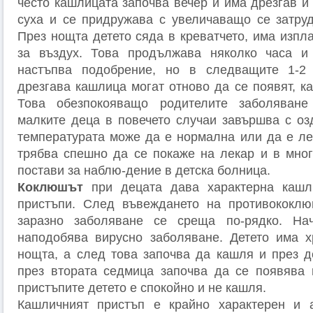
често кашлицата започва вечер и има дрезгав и
суха и се придружава с увеличаващо се затру
През нощта детето сяда в креватчето, има изпл
за въздух. Това продължава няколко часа и
настъпва подобрение, но в следващите 1-2
дрезгава кашлица могат отново да се появят, ка
Това обезпокояващо родителите заболяване
малките деца в повечето случаи завършва с оз
температурата може да е нормална или да е ле
трябва спешно да се покаже на лекар и в мног
постави за наблю-дение в детска болница.
Коклюшът
при децата дава характерна кашл
пристъпи. След въвеждането на противококлю
заразно заболяване се среща по-рядко. На
наподобява вирусно заболяване. Детето има х
нощта, а след това започва да кашля и през д
през втората седмица започва да се появява 
пристъпите детето е спокойно и не кашля.
Кашличният пристъп е крайно характерен и а