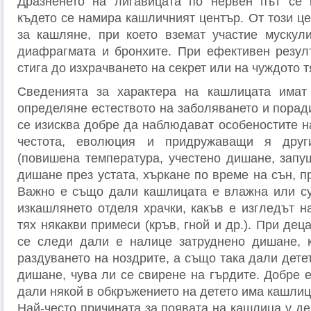
Дразненето на лигавицата по нервен път се 
където се намира кашличният център. От този ц
за кашляне, при което вземат участие мускул
диафрагмата и бронхите. При ефективен резул
стига до изхрачването на секрет или на чуждото т
Сведенията за характера на кашлицата имат
определяне естеството на заболяването и порад
се изисква добре да наблюдават особеностите н
честота, еволюция и придружаващи я друг
(повишена температура, учестено дишане, запу
дишане през устата, хъркане по време на сън, пр
Важно е също дали кашлицата е влажна или су
изкашлянето отделя храчки, какъв е изгледът н
тях някакви примеси (кръв, гной и др.). При дец
се следи дали е налице затруднено дишане, к
раздуването на ноздрите, а също така дали дете
дишане, чува ли се свирене на гърдите. Добре 
дали някой в обкръжението на детето има кашлиц
Най-често причината за появата на кашлица у д