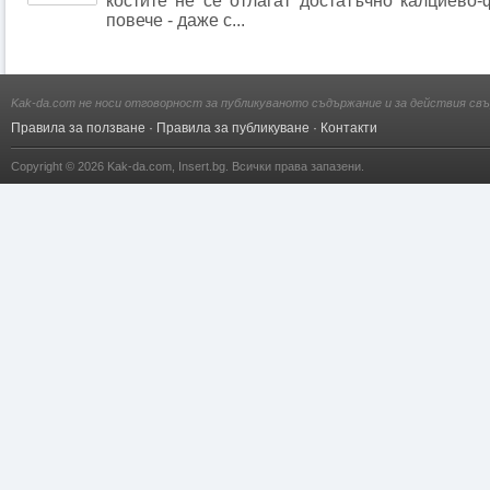
костите не се отлагат достатъчно калциево
повече - даже с...
Kak-da.com не носи отговорност за публикуваното съдържание и за действия свъ
Правила за ползване
·
Правила за публикуване
·
Контакти
Copyright © 2026
Kak-da.com
,
Insert.bg
. Всички права запазени.