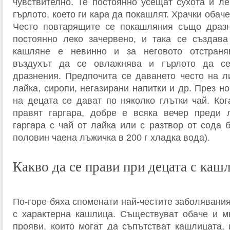
чувствително. Те постоянно усещат сухота и ле
гърлото, което ги кара да покашлят. Храчки обаче
Често повтарящите се покашляния също дразня
постоянно леко зачервено, и така се създава
кашляне е невинно и за неговото отстраня
въздухът да се овлажнява и гърлото да се
дразнения. Предпочита се даването често на л
лайка, сиропи, негазирани напитки и др. През 
на децата се дават по няколко глътки чай. Ког
правят гаргара, добре е всяка вечер преди 
гаргара с чай от лайка или с разтвор от сода 
половин чаена лъжичка в 200 г хладка вода).
Какво да се прави при децата с каш
По-горе бяха споменати най-честите заболявания
с характерна кашлица. Съществуват обаче и м
прояви, които могат да съпътстват кашлицата, 