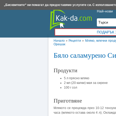
Insert.bg
Framar.bg
Kak-da.com
Iztochnik.com
BauBau.bg
NewAge.bg
„Бисквитките“ ни помагат да предоставяме услугите си. С използването
Най-нови
ПОДАРЪК 
Начало
»
Рецепти
»
Мляко, млечни прод
Орешак
Бяло саламурено Си
Продукти
5 л прясно мляко
2 мл (20 капки) мая за сирене
100 г сол
Приготвяне
Млякото се прецежда през 10-12 тензухе
часа (млякото остава около 4 л); Охлажд