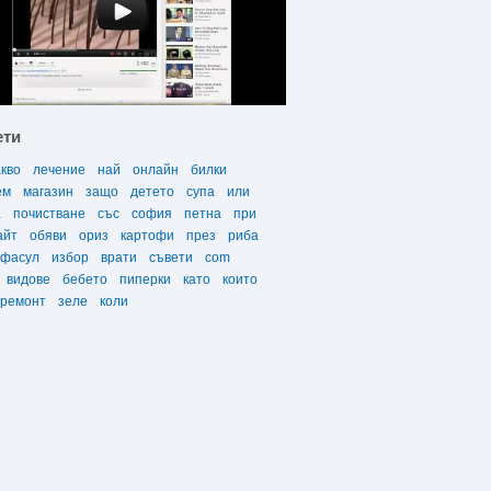
ети
акво
лечение
най
онлайн
билки
ем
магазин
защо
детето
супа
или
а
почистване
със
софия
петна
при
айт
обяви
ориз
картофи
през
риба
фасул
избор
врати
съвети
com
видове
бебето
пиперки
като
които
ремонт
зеле
коли