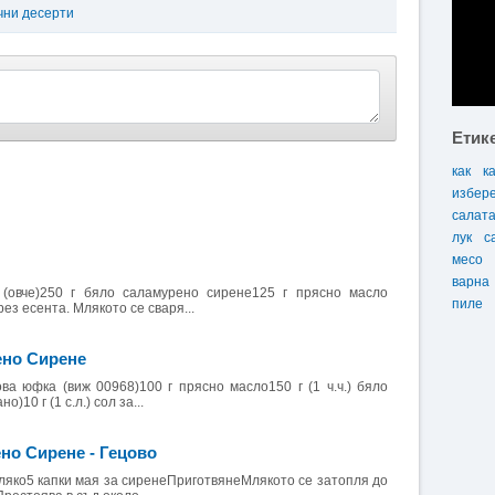
чни десерти
Етик
как
к
избер
салат
лук
с
месо
варна
(овче)250 г бяло саламурено сирене125 г прясно масло
пиле
ез есента. Млякото се сваря...
ено Сирене
ова юфка (виж 00968)100 г прясно масло150 г (1 ч.ч.) бяло
)10 г (1 с.л.) сол за...
но Сирене - Гецово
 мляко5 капки мая за сиренеПриготвянеМлякото се затопля до