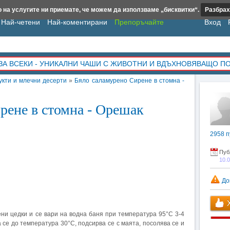
 на услугите ни приемате, че можем да използваме „бисквитки“.
Разбрах
Най-четени
Най-коментирани
Препоръчайте
Вход
ЗА ВСЕКИ - УНИКАЛНИ ЧАШИ С ЖИВОТНИ И ВДЪХНОВЯВАЩО П
укти и млечни десерти
»
Бяло саламурено Сирене в стомна -
рене в стомна - Орешак
2958
п
Пуб
10.
До
Х
ни цедки и се вари на водна баня при температура 95°С 3-4
а се до температура 30°С, подсирва се с маята, посолява се и