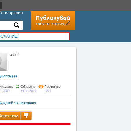
Регистрация
ОСЛАНИЕ!
admin
убликации
ликувано
Обновено
Прочетено
01.2009
19.03.2012
2221
кладвай за нередност
аресвам