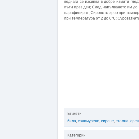
веднага се изсипва в добре измити глед
пъти през ден; След напълването им до 
парафинират; Сиренето зрее при темпера
при температура от 2 до 6°С; Суроваткат
Етикети
бяло
,
саламурено
,
сирене
,
стомна
,
оре
Категории