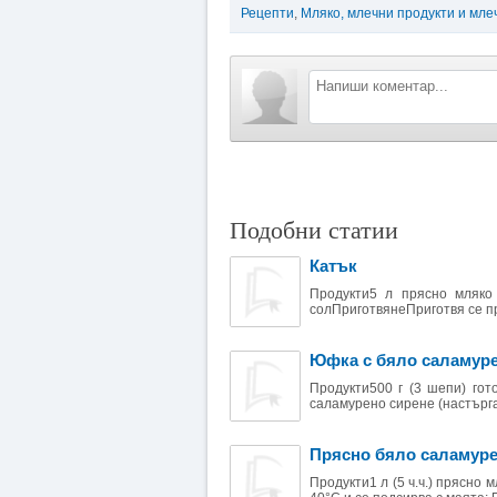
Рецепти
,
Мляко, млечни продукти и мле
Подобни статии
Катък
Продукти5 л прясно мляко 
солПриготвянеПриготвя се пр
Юфка с бяло саламур
Продукти500 г (3 шепи) гот
саламурено сирене (настъргано
Прясно бяло саламуре
Продукти1 л (5 ч.ч.) прясно