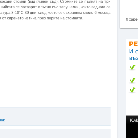
жосани стомни (вид глинен съд); Стомните се пълнят на три
шийката се затварят плътно със запушалки, които веднага се
тура 8-10°С 30 дни, след което се съхранява около 6 месеца
а от сиренето изтича през порите на стомната.
0 харе
шак