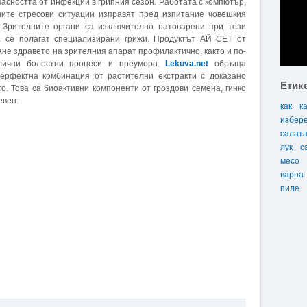
пасността от инфекции в грипния сезон. Работата с компютър,
ните стресови ситуации изправят пред изпитание човешкия
 Зрителните органи са изключително натоварени при тези
а се полагат специализирани грижи. Продуктът АЙ СЕТ от
е здравето на зрителния апарат профилактично, както и по-
лични болестни процеси и преумора.
Lekuva.net
обръща
ерфектна комбинация от растителни екстракти с доказано
Етик
. Това са биоактивни компоненти от гроздови семена, гинко
евен.
как
к
избер
салат
лук
с
месо
варна
пиле