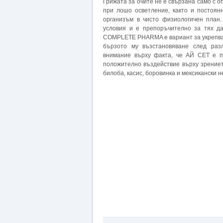
Грижата за очите не е свързана само с о
при лошо осветление, както и постоян
организъм в чисто физиологичен план.
условия и е препоръчително за тях д
COMPLETE PHARMA е вариант за укрепван
бързото му възстановяване след раз
внимание върху факта, че АЙ СЕТ е п
положително въздействие върху зрението
билоба, касис, боровинка и мексикански н