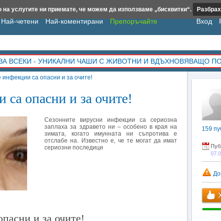
 на услугите ни приемате, че можем да използваме „бисквитки“.
Разбрах
Най-четени
Най-коментирани
Препоръчайте
Вход
ЗА ВСЕКИ - УНИКАЛНИ ЧАШИ С ЖИВОТНИ И ВДЪХНОВЯВАЩО П
 инфекции са опасни и за очите!
 са опасни и за очите!
Сезонните вирусни инфекции са сериозна
заплаха за здравето ни – особено в края на
159
пу
зимата, когато имунната ни съпротива е
отслабе на. Известно е, че те могат да имат
Пуб
сериозни последици
07.
До
Х
пасни и за очите!