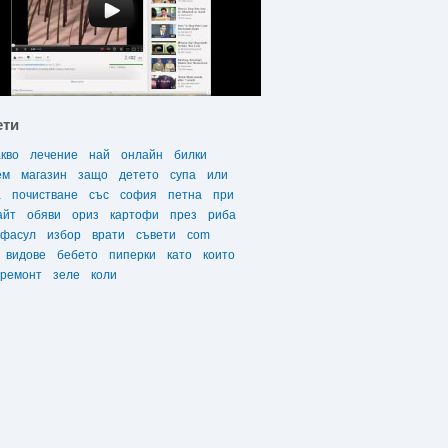
ети
акво
лечение
най
онлайн
билки
ем
магазин
защо
детето
супа
или
а
почистване
със
софия
петна
при
айт
обяви
ориз
картофи
през
риба
фасул
избор
врати
съвети
com
видове
бебето
пиперки
като
които
ремонт
зеле
коли