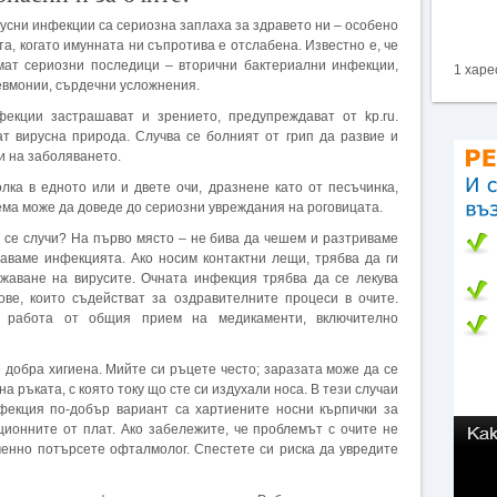
усни инфекции са сериозна заплаха за здравето ни – особено
та, когато имунната ни съпротива е отслабена. Известно е, че
мат сериозни последици – вторични бактериални инфекции,
1 харе
евмонии, сърдечни усложнения.
фекции застрашават и зрението, предупреждават от kp.ru.
т вирусна природа. Случва се болният от грип да развие и
и на заболяването.
лка в едното или и двете очи, дразнене като от песъчинка,
ема може да доведе до сериозни увреждания на роговицата.
 се случи? На първо място – не бива да чешем и разтриваме
аваме инфекцията. Ако носим контактни лещи, трябва да ги
ожаване на вирусите. Очната инфекция трябва да се лекува
ове, които съдействат за оздравителните процеси в очите.
 работа от общия прием на медикаменти, включително
добра хигиена. Мийте си ръцете често; заразата може да се
а ръката, с която току що сте си издухали носа. В тези случаи
нфекция по-добър вариант са хартиените носни кърпички за
ционните от плат. Ако забележите, че проблемът с очите не
менно потърсете офталмолог. Спестете си риска да увредите