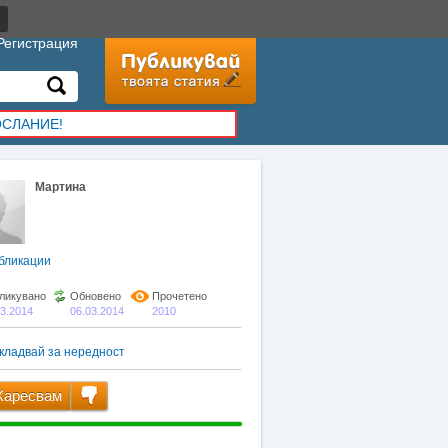
Регистрация
ОСЛАНИЕ!
Мартина
бликации
ликувано
Обновено
Прочетено
03.2014
06.03.2014
2010
кладвай за нередност
аресвам