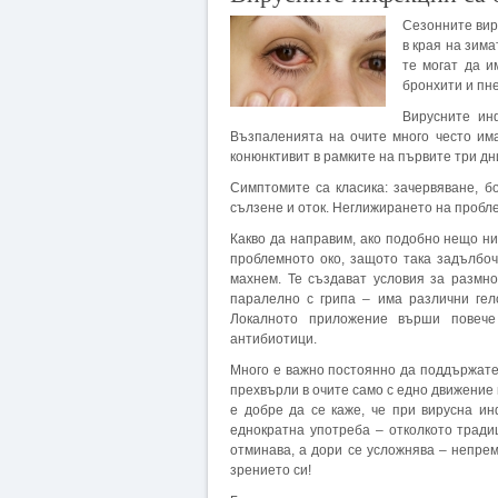
Сезонните вир
в края на зима
те могат да и
бронхити и пн
Вирусните ин
Възпаленията на очите много често има
конюнктивит в рамките на първите три дн
Симптомите са класика: зачервяване, бо
сълзене и оток. Неглижирането на пробл
Какво да направим, ако подобно нещо ни
проблемното око, защото така задълбоч
махнем. Те създават условия за размн
паралелно с грипа – има различни гел
Локалното приложение върши повече
антибиотици.
Много е важно постоянно да поддържате 
прехвърли в очите само с едно движение н
е добре да се каже, че при вирусна и
еднократна употреба – отколкото тради
отминава, а дори се усложнява – непре
зрението си!