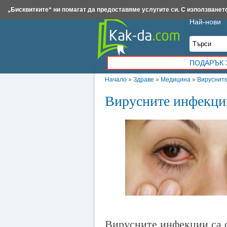
Insert.bg
Framar.bg
Kak-da.com
Iztochnik.com
BauBau.bg
NewAge.bg
„Бисквитките“ ни помагат да предоставяме услугите си. С използването
Най-нови
ПОДАРЪК 
Начало
»
Здраве
»
Медицина
»
Вирусните
Вирусните инфекции
Вирусните инфекции са о