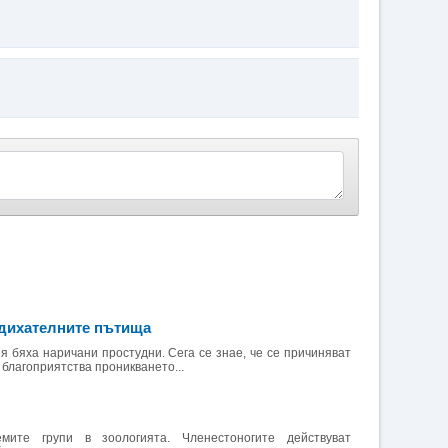
дихателните пътища
я бяха наричани простудни. Сега се знае, че се причиняват
 благоприятства проникването...
мите групи в зоологията. Членестоногите действуват