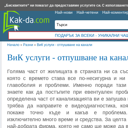
Insert.bg
Framar.bg
Kak-da.com
Iztochnik.com
BauBau.bg
NewAge.bg
„Бисквитките“ ни помагат да предоставяме услугите си. С използването
Най-нови
Най-четени
Най-коменти
ПОДАРЪК ЗА ВСЕКИ - УНИКАЛНИ Ч
Начало
»
Разни
»
ВиК услуги - отпушване на канали
ВиК услуги - отпушване на кана
Голяма част от жилищата в страната ни са със
която с времето става все по-несигурна и ни
главоболия и проблеми. Именно поради тази
знаете как да постъпите при евентуален проб
определена част от канализацията ви е запушва п
трябва да направите е видеодиагностика, к
покаже точно къде и какъв е проблема.
изключително много време и средства. За целта
най-добрата фирма, която не само ще може да в