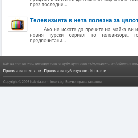
през последни...
Телевизията в нета полезна за цяло
Ако не искате да пречите на майка ви ил
новия турски сериал по телевизора, 
предпочитани...
Kak-da.com не носи отговорност за публикуваното съдържание и за действия свъ
Правила за ползване
·
Правила за публикуване
·
Контакти
Copyright © 2026
Kak-da.com
,
Insert.bg
. Всички права запазени.