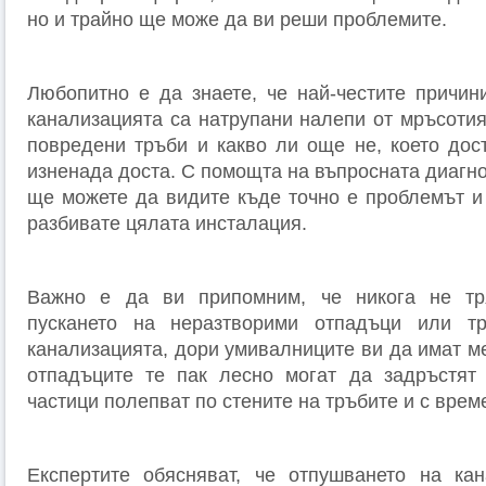
но и трайно ще може да ви реши проблемите.
Любопитно е да знаете, че най-честите причин
канализацията са натрупани налепи от мръсотия
повредени тръби и какво ли още не, което дос
изненада доста. С помощта на въпросната диагн
ще можете да видите къде точно е проблемът и
разбивате цялата инсталация.
Важно е да ви припомним, че никога не тр
пускането на неразтворими отпадъци или т
канализацията, дори умивалниците ви да имат м
отпадъците те пак лесно могат да задръстят 
частици полепват по стените на тръбите и с време
Експертите обясняват, че отпушването на кан