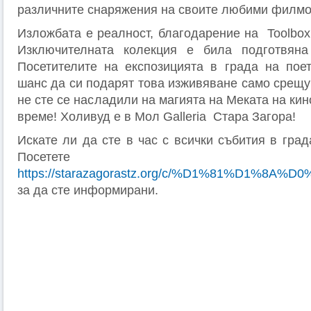
различните снаряжения на своите любими филмо
Изложбата е реалност, благодарение на Toolbox
Изключителната колекция е била подготвяна
Посетителите на експозицията в града на пое
шанс да си подарят това изживяване само срещу
не сте се насладили на магията на Меката на кин
време! Холивуд е в Мол Galleria Стара Загора!
Искате ли да сте в час с всички събития в гра
Посетете
https://starazagorastz.org/c/%D1%81%D1%8
за да сте информирани.