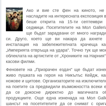
Ако и вие сте фен на киното, не 
насладите на интересната експозиция в
беше открита на 15-ти септември
седмици. Посетителите на Мол Galleri
ще бъдат зарадвани от много наград
си. Друго, което ще ви накара да ахнете 
инсталация на забележителната крачеща к
„Империята отвръща на удара". Точно тук ще мо
облеклата на артистите от „Хрониките на Нарния"
касови филми.
Феновете на „Призрачен ездач" ще бъдат изне
живо пушката на героя на Никълъс Кейдж, как
ножове и щитове. Организаторите на изключител
на поетите са предвидили възможността всеки е
да се докосне директно до магичната об
продукциите. Още една изненада на Мол Galle
шансът на посетителите да се снимат с ориг