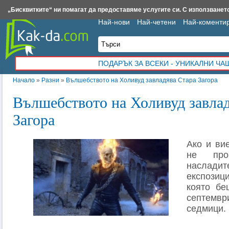
Insert.bg
Framar.bg
Kak-da.com
Iztochnik.com
BauBau.bg
NewAge.bg
„Бисквитките“ ни помагат да предоставяме услугите си. С използването
Най-нови
Най-четени
Най-коменти
ПОДАРЪК ЗА ВСЕКИ - УНИКАЛНИ Ч
Начало
»
Разни
»
Вълшебството на Холивуд завладява Стара Загора
Вълшебството на Холивуд завла
Загора
Ако и ви
не про
наслади
експозиц
която бе
септемвр
седмици.