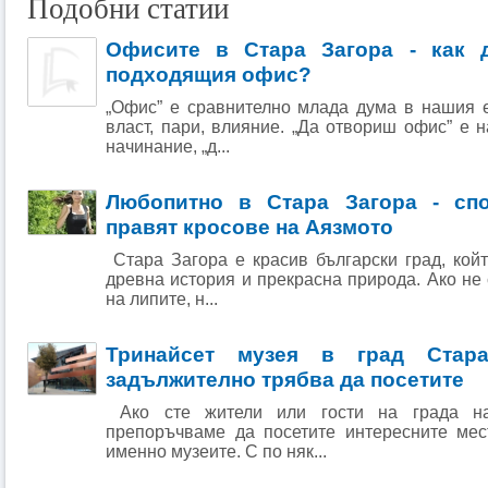
Подобни статии
Офисите в Стара Загора - как 
подходящия офис?
„Офис” е сравнително млада дума в нашия е
власт, пари, влияние. „Да отвориш офис” е 
начинание, „д...
Любопитно в Стара Загора - спо
правят кросове на Аязмото
Стара Загора е красив български град, кой
древна история и прекрасна природа. Ако не
на липите, н...
Тринайсет музея в град Стара
задължително трябва да посетите
Ако сте жители или гости на града н
препоръчваме да посетите интересните мес
именно музеите. С по няк...