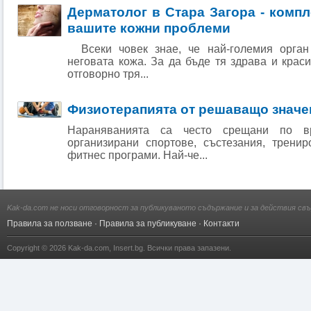
Дерматолог в Стара Загора - компл
вашите кожни проблеми
Всеки човек знае, че най-големия орган
неговата кожа. За да бъде тя здрава и крас
отговорно тря...
Физиотерапията от решаващо значе
Нараняванията са често срещани по в
организирани спортове, състезания, трени
фитнес програми. Най-че...
Kak-da.com не носи отговорност за публикуваното съдържание и за действия свъ
Правила за ползване
·
Правила за публикуване
·
Контакти
Copyright © 2026
Kak-da.com
,
Insert.bg
. Всички права запазени.