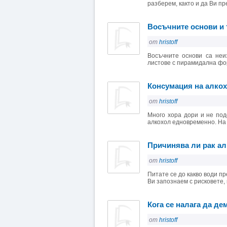
разберем, както и да Ви пр
Восъчните основи и 
от
hristoff
Восъчните основи са неи
листове с пирамидална фор
Консумация на алкох
от
hristoff
Много хора дори и не под
алкохол едновременно. На 
Причинява ли рак а
от
hristoff
Питате се до какво води п
Ви запознаем с рисковете, ко
Кога се налага да д
от
hristoff