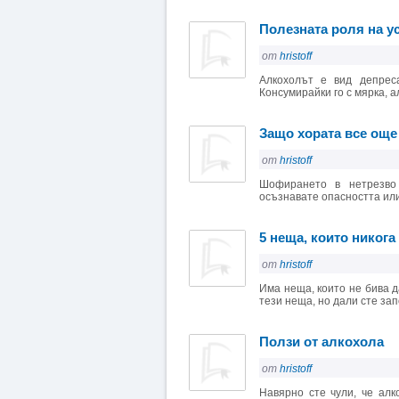
Полезната роля на ус
от
hristoff
Алкохолът е вид депрес
Консумирайки го с мярка, ал
Защо хората все още
от
hristoff
Шофирането в нетрезво
осъзнавате опасността или н
5 неща, които никога
от
hristoff
Има неща, които не бива д
тези неща, но дали сте запо
Ползи от алкохола
от
hristoff
Навярно сте чули, че ал