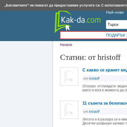
Insert.bg
Framar.bg
Kak-da.com
Iztochnik.com
BauBau.bg
NewAge.bg
„Бисквитките“ ни помагат да предоставяме услугите си. С използването
Най-нови
ПОДАРЪК 
Начало
Статии: от hristoff
С какво се хранят м
от
hristoff
Отскоро отглеждате медон
както и кога е момента да 
11 съвета за безопа
от
hristoff
Лятото е в разгара си и и
Десетки шофьори загиват п