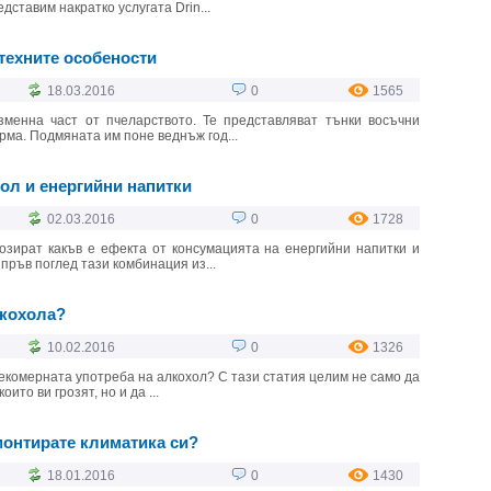
едставим накратко услугата Drin...
техните особености
18.03.2016
0
1565
зменна част от пчеларството. Те представляват тънки восъчни
ма. Подмяната им поне веднъж год...
ол и енергийни напитки
02.03.2016
0
1728
озират какъв е ефекта от консумацията на енергийни напитки и
пръв поглед тази комбинация из...
лкохола?
10.02.2016
0
1326
рекомерната употреба на алкохол? С тази статия целим не само да
ито ви грозят, но и да ...
емонтирате климатика си?
18.01.2016
0
1430