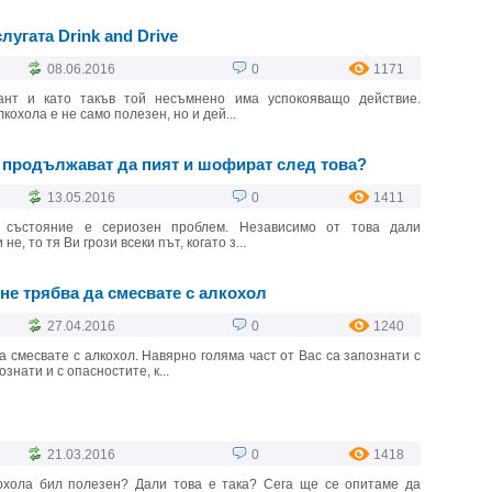
лугата Drink and Drive
08.06.2016
0
1171
ант и като такъв той несъмнено има успокояващо действие.
кохола е не само полезен, но и дей...
 продължават да пият и шофират след това?
13.05.2016
0
1411
 състояние е сериозен проблем. Независимо от това дали
е, то тя Ви грози всеки път, когато з...
 не трябва да смесвате с алкохол
27.04.2016
0
1240
а смесвате с алкохол. Навярно голяма част от Вас са запознати с
знати и с опасностите, к...
21.03.2016
0
1418
кохола бил полезен? Дали това е така? Сега ще се опитаме да