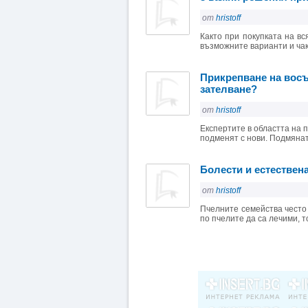
от
hristoff
Както при покупката на вс
възможните варианти и чак 
Прикрепване на восъ
зателване?
от
hristoff
Експертите в областта на 
подменят с нови. Подмяната
Болести и естествен
от
hristoff
Пчелните семейства често
по пчелите да са лечими, т