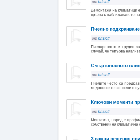
от
hristoff
Демонтажа на климатици е 
връзка с наближаването на 
Пчелно подхранване 
от
hristoff
Пчеларството е труден з
случай, че тепърва навлиза
Смъртоносното влия
от
hristoff
Пчелите често са предраз
медоносните си пчели е нуж
Ключови моменти пр
от
hristoff
Монтажът, наред с профил
собственик на климатична 
3 важни решения при