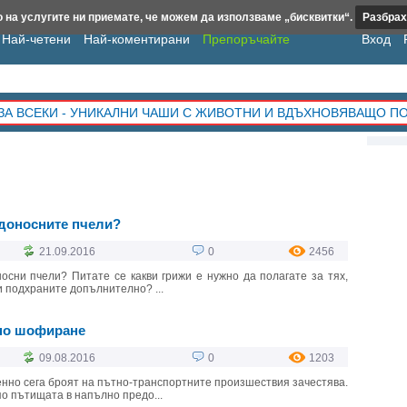
 на услугите ни приемате, че можем да използваме „бисквитки“.
Разбрах
Най-четени
Най-коментирани
Препоръчайте
Вход
ЗА ВСЕКИ - УНИКАЛНИ ЧАШИ С ЖИВОТНИ И ВДЪХНОВЯВАЩО П
едоносните пчели?
21.09.2016
0
2456
осни пчели? Питате се какви грижи е нужно да полагате за тях,
ги подхраните допълнително? ...
сно шофиране
09.08.2016
0
1203
менно сега броят на пътно-транспортните произшествия зачестява.
о пътищата в напълно предо...