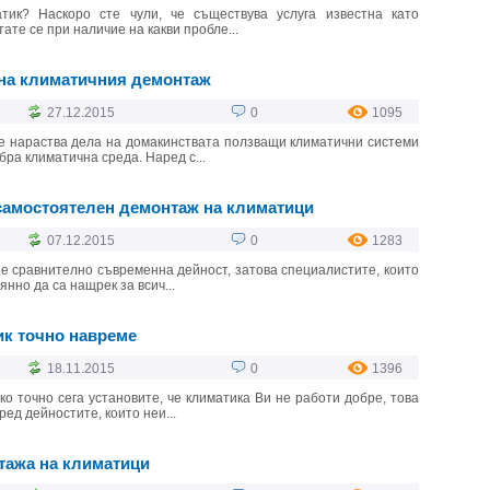
тик? Наскоро сте чули, че съществува услуга известна като
ате се при наличие на какви пробле...
 на климатичния демонтаж
27.12.2015
0
1095
е нараства дела на домакинствата ползващи климатични системи
бра климатична среда. Наред с...
самостоятелен демонтаж на климатици
07.12.2015
0
1283
 сравнително съвременна дейност, затова специалистите, които
нно да са нащрек за всич...
ик точно навреме
18.11.2015
0
1396
ко точно сега установите, че климатика Ви не работи добре, това
ред дейностите, които неи...
тажа на климатици