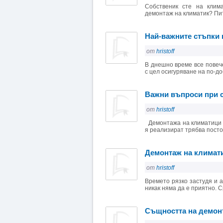
Собственик сте на клима
демонтаж на климатик? Пит
Най-важните стъпки
от
hristoff
В днешно време все повеч
с цел осигуряване на по-до
Важни въпроси при 
от
hristoff
Демонтажа на климатици е
я реализират трябва постоя
Демонтаж на климат
от
hristoff
Времето рязко застудя и а
никак няма да е приятно. С
Същността на демон