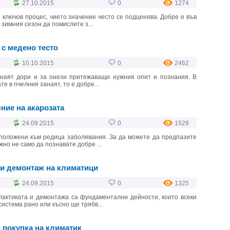
27.10.2015
0
1274
ключов процес, чието значение често се подценява. Добре е във
зимния сезон да помислите з...
с медено тесто
10.10.2015
0
2462
анаят дори и за онези притежаващи нужния опит и познания. В
те в пчелния занаят, то е добре...
ние на акарозата
24.09.2015
0
1529
положени към редица заболявания. За да можете да предпазите
но не само да познавате добре ...
и демонтаж на климатици
24.09.2015
0
1325
актиката и демонтажа са фундаментални дейности, които всеки
система рано или късно ще трябв...
 покупка на климатик