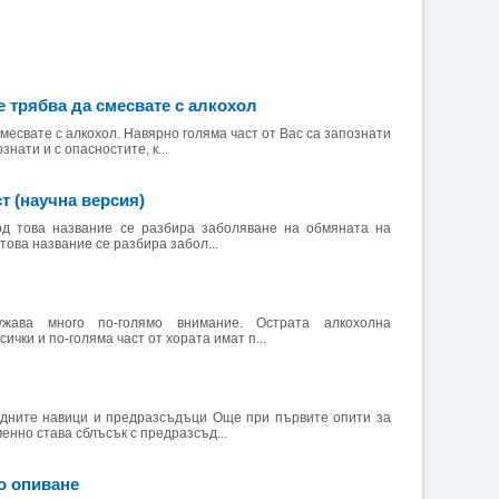
не трябва да смесвате с алкохол
смесвате с алкохол. Навярно голяма част от Вас са запознати
знати и с опасностите, к...
 (научна версия)
д това название се разбира заболяване на обмяната на
това название се разбира забол...
ужава много по-голямо внимание. Острата алкохолна
сички и по-голяма част от хората имат п...
едните навици и предразсъдъци Още при първите опити за
енно става сблъсък с предразсъд...
о опиване