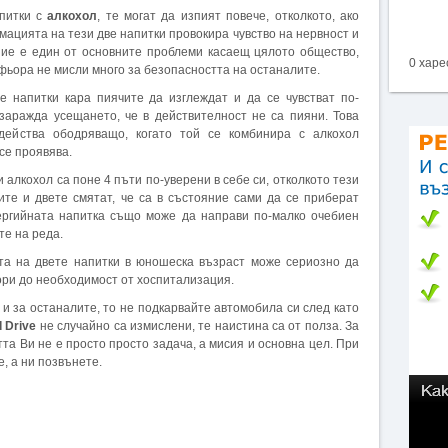
апитки с
алкохол
, те могат да изпият повече, отколкото, ако
мацията на тези две напитки провокира чувство на нервност и
ние е един от основните проблеми касаещ цялото общество,
0 харе
фьора не мисли много за безопасността на останалите.
 напитки кара пиячите да изглеждат и да се чувстват по-
заражда усещането, че в действителност не са пияни. Това
действа ободряващо, когато той се комбинира с алкохол
се проявява.
алкохол са поне 4 пъти по-уверени в себе си, отколкото тези
ите и двете смятат, че са в състояние сами да се приберат
ергийната напитка също може да направи по-малко очебиен
те на реда.
ята на двете напитки в юношеска възраст може сериозно да
ори до необходимост от хоспитализация.
а и за останалите, то не подкарвайте автомобила си след като
d Drive
не случайно са измислени, те наистина са от полза. За
тта Ви не е просто просто задача, а мисия и основна цел. При
, а ни позвънете.