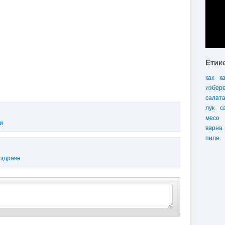
Етик
как
к
избер
салат
лук
с
месо
и
варна
пиле
 здраве