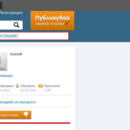
Регистрация
ОСЛАНИЕ!
hristoff
ликации
ликувано
Обновено
Прочетено
03.2016
02.03.2016
1728
кладвай за нередност
аресвам