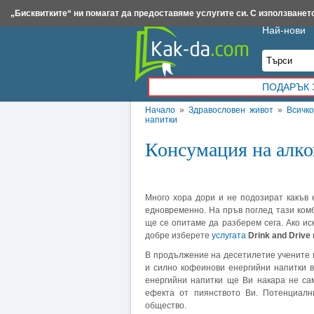
Insert.bg
Framar.bg
Kak-da.com
Iztochnik.com
BauBau.bg
NewAge.bg
„Бисквитките“ ни помагат да предоставяме услугите си. С използването
Най-нови
ПОДАРЪК 
Начало
»
Здравословен живот
»
Всичк
напитки
Консумация на алко
Много хора дори и не подозират какъв
едновременно. На пръв поглед тази ком
ще се опитаме да разберем сега. Ако ис
добре изберете
услугата
Drink and Drive
В продължение на десетилетие учените 
и силно кофеинови енергийни напитки в
енергийни напитки ще Ви накара не са
ефекта от пиянството Ви. Потенциалн
общество.