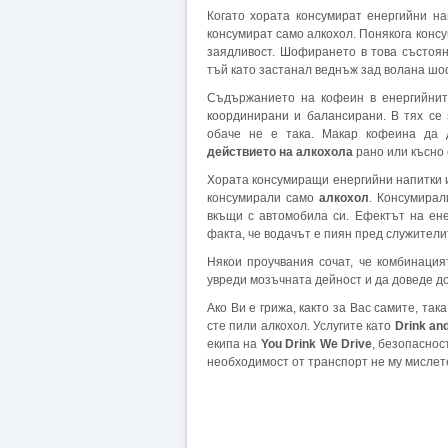
Когато хората консумират енергийни н
консумират само алкохол. Понякога консу
заядливост. Шофирането в това състоя
тъй като застанал веднъж зад волана шо
Съдържанието на кофеин в енергийните
координирани и балансирани. В тях се 
обаче не е така. Макар кофеина да 
действието на алкохола
рано или късно 
Хората консумиращи енергийни напитки и 
консумирали само
алкохол
. Консумирал
вкъщи с автомобила си. Ефектът на ен
факта, че водачът е пиян пред служители
Някои проучвания сочат, че комбинаци
увреди мозъчната дейност и да доведе д
Ако Ви е грижа, както за Вас самите, так
сте пили алкохол. Услугите като
Drink an
екипа на
You Drink We Drive
, безопаснос
необходимост от транспорт не му мислете