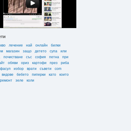
ети
акво
лечение
най
онлайн
билки
ем
магазин
защо
детето
супа
или
а
почистване
със
софия
петна
при
айт
обяви
ориз
картофи
през
риба
фасул
избор
врати
съвети
com
видове
бебето
пиперки
като
които
ремонт
зеле
коли