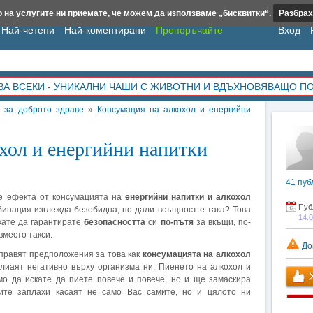
 на услугите ни приемате, че можем да използваме „бисквитки“.
Разбрах
Най-четени
Най-коментирани
Препоръчайте
Вход
ЗА ВСЕКИ - УНИКАЛНИ ЧАШИ С ЖИВОТНИ И ВДЪХНОВЯВАЩО П
о за доброто здраве
»
Консумация на алкохол и енергийни
хол и енергийни напитки
41
пуб
 е ефекта от консумацията на
енергийни напитки и алкохол
Пуб
бинация изглежда безобидна, но дали всъщност е така? Това
14.
кате да гарантирате
безопасността
си
по-пътя
за вкъщи, по-
вместо такси.
До
правят предположения за това как
консумацията на алкохол
лиаят негативно върху организма ни. Пиенето на алкохол и
Х
мо да искате да пиете повече и повече, но и ще замаскира
ите заплахи касаят не само Вас самите, но и цялото ни