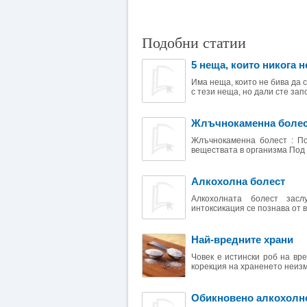
Подобни статии
5 неща, които никога 
Има неща, които не бива да 
с тези неща, но дали сте запо
Жлъчнокаменна болест
Жлъчнокаменна болест : По
веществата в организма Под 
Алкохолна болест
Алкохолната болест засл
интоксикация се познава от в
Най-вредните храни
Човек е истински роб на вр
корекция на храненето неизм
Обикновено алкохолн