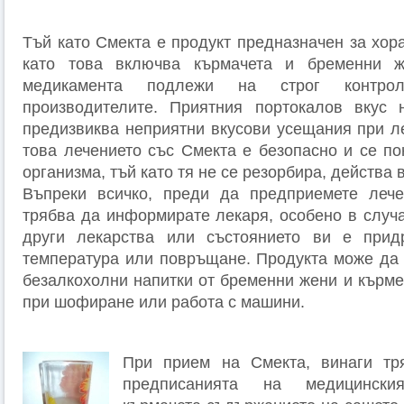
Тъй като Смекта е продукт предназначен за хора
като това включва кърмачета и бременни ж
медикамента подлежи на строг контр
производителите. Приятния портокалов вкус 
предизвиква неприятни вкусови усещания при л
това лечението със Смекта е безопасно и се по
организма, тъй като тя не се резорбира, действа 
Въпреки всичко, преди да предприемете лече
трябва да информирате лекаря, особено в случа
други лекарства или състоянието ви е при
температура или повръщане. Продукта може да 
безалкохолни напитки от бременни жени и кърме
при шофиране или работа с машини.
При прием на Смекта, винаги тр
предписанията на медицински