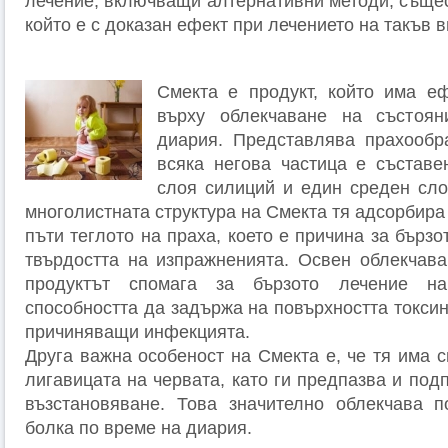
лечение, включващи алтернативни методи, същес
който е с доказан ефект при лечението на такъв 
Смекта е продукт, който има е
върху облекчаване на състоя
диария. Представлява прахообр
всяка негова частица е съставе
слоя силиций и един среден сл
многолистната структура на Смекта тя адсорбира
пъти теглото на праха, което е причина за бърз
твърдостта на изпражненията. Освен облекчава
продуктът спомага за бързото лечение н
способността да задържа на повърхността токсин
причиняващи инфекцията.
Друга важна особеност на Смекта е, че тя има 
лигавицата на червата, като ги предпазва и под
възстановяване. Това значително облекчава п
болка по време на диария.