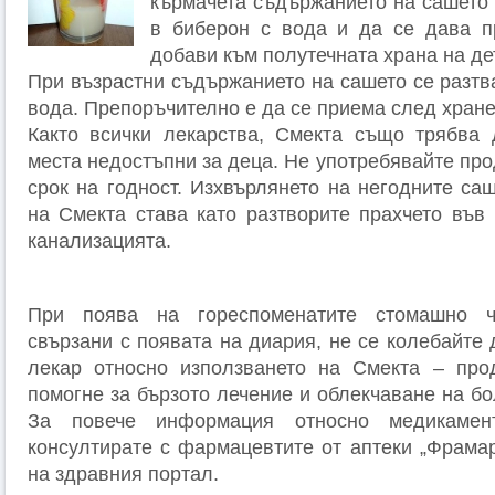
кърмачета съдържанието на сашето 
в биберон с вода и да се дава п
добави към полутечната храна на де
При възрастни съдържанието на сашето се разтв
вода. Препоръчително е да се приема след хране
Както всички лекарства, Смекта също трябва 
места недостъпни за деца. Не употребявайте прод
срок на годност. Изхвърлянето на негодните са
на Смекта става като разтворите прахчето във 
канализацията.
При поява на гореспоменатите стомашно ч
свързани с появата на диария, не се колебайте 
лекар относно използването на Смекта – прод
помогне за бързото лечение и облекчаване на б
За повече информация относно медикамен
консултирате с фармацевтите от аптеки „Фрамар
на здравния портал.