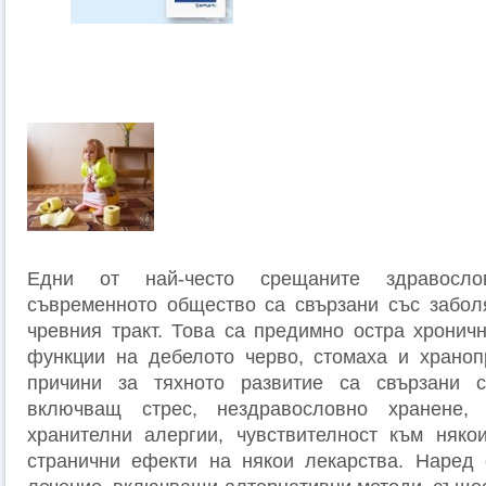
Едни от най-често срещаните здравосл
съвременното общество са свързани със забол
чревния тракт. Това са предимно остра хронич
функции на дебелото черво, стомаха и храноп
причини за тяхното развитие са свързани 
включващ стрес, нездравословно хранене, 
хранителни алергии, чувствителност към няко
странични ефекти на някои лекарства. Наред 