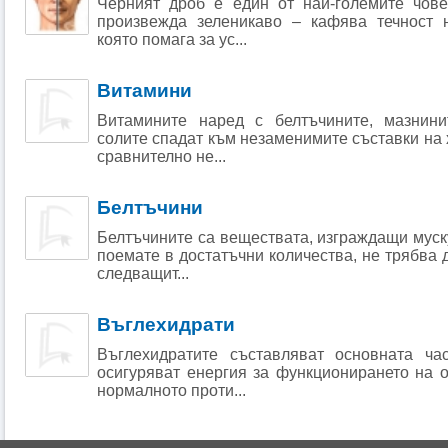
Черният дроб е един от най-големите чове
произвежда зеленикаво – кафява течност 
която помага за ус...
Витамини
Витамините наред с белтъчините, мазнини
солите спадат към незаменимите съставки на 
сравнително не...
Белтъчини
Белтъчините са веществата, изграждащи муску
поемате в достатъчни количества, не трябва 
следващит...
Въглехидрати
Въглехидратите съставляват основната ча
осигуряват енергия за функционирането на о
нормалното проти...