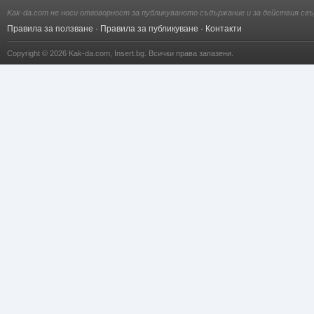
Kak-da.com не носи отговорност за публикуваното съдържание и за действия свъ
Правила за ползване
·
Правила за публикуване
·
Контакти
Copyright © 2026
Kak-da.com
,
Insert.bg
. Всички права запазени.