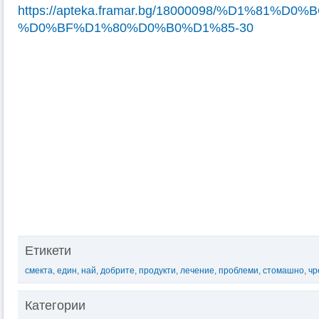
https://apteka.framar.bg/18000098/%D1%81
%D0%BF%D1%80%D0%B0%D1%85-30
Етикети
смекта
,
един
,
най
,
добрите
,
продукти
,
лечение
,
проблеми
,
стомашно
,
чр
Категории