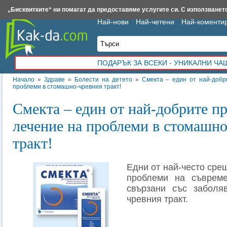
Insert.bg
Framar.bg
Kak-da.com
Iztochnik.com
BauBau.bg
NewAge.bg
„Бисквитките“ ни помагат да предоставяме услугите си. С използването
Най-нови
Най-четени
Най-коменти
ПОДАРЪК ЗА ВСЕКИ - УНИКАЛНИ Ч
Начало
»
Здраве
»
Болести на детето
»
Смекта – един от най-добр
проблеми в стомашно-чревния тракт!
Смекта – един от най-добрите п
лечение на проблеми в стомашн
тракт!
Едни от най-често сре
проблеми на съвреме
свързани със заболя
чревния тракт.