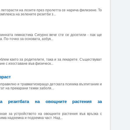
леторасти на лозите през пролетта се нарича филизене. То
мплекса на зелените резитби з...
инната гимнастика Сигурно вече сте се досетили - пак ще
. По-точно за основата, азбук...
блем както за родителите, така и за лекарите. Съществуват
не с изоставане във физическ...
зраст
неправилно и травматизиращо детската психика възпитание и
ат на прекарани тежки заболя...
ма резитбата на овощните растения за
знае за устройството на овощните растения във връзка с
ма надземна и подземна част. Над...