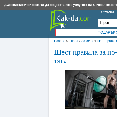
Insert.bg
Framar.bg
Kak-da.com
Iztochnik.com
BauBau.bg
NewAge.bg
„Бисквитките“ ни помагат да предоставяме услугите си. С използването
Най-нови
ПОДАРЪК 
Начало
»
Спорт
»
За жени
»
Шест правила
Шест правила за по
тяга