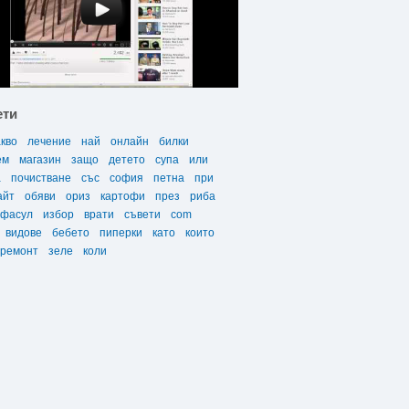
ети
акво
лечение
най
онлайн
билки
ем
магазин
защо
детето
супа
или
а
почистване
със
софия
петна
при
айт
обяви
ориз
картофи
през
риба
фасул
избор
врати
съвети
com
видове
бебето
пиперки
като
които
ремонт
зеле
коли