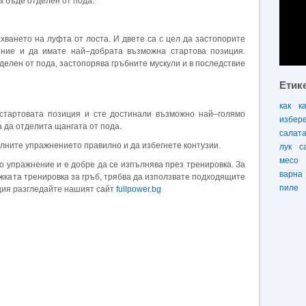
а бъде отделен от пода.
ахването на луфта от лоста. И двете са с цел да застопорите
ение и да имате най–добрата възможна стартова позиция.
делен от пода, застопорява гръбните мускули и в последствие
Етик
как
к
стартовата позиция и сте достинали възможно най–голямо
избер
 да отделита щангата от пода.
салат
ълните упражнението правилно и да избегнете контузии.
лук
с
месо
о упражнение и е добре да се изпълнява през тренировка. За
варна
ежката тренировка за гръб, трябва да използвате подходящите
пиле
ция разгледайте нашият сайт
fullpower.bg