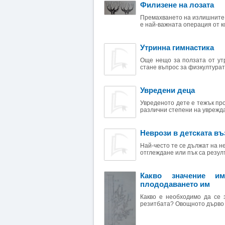
Филизене на лозата
Премахването на излишните 
е най-важната операция от ко
Утринна гимнастика
Още нещо за ползата от утр
стане въпрос за физкултурата
Увредени деца
Увреденото дете е тежък про
различни степени на уврежда
Неврози в детската въ
Най-често те се дължат на 
отглеждане или пък са резулт
Какво значение и
плододаването им
Какво е необходимо да се 
резитбата? Овощното дърво и