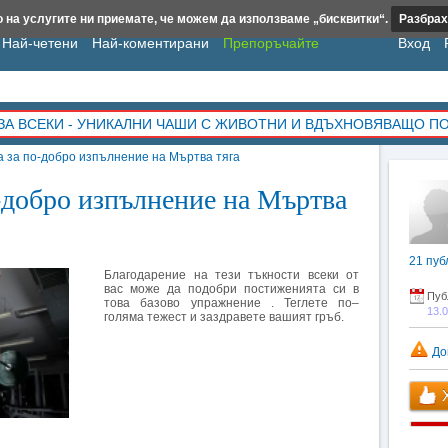
 на услугите ни приемате, че можем да използваме „бисквитки“.
Разбрах
Най-четени
Най-коментирани
Препоръчайте
Вход
ЗА ВСЕКИ - УНИКАЛНИ ЧАШИ С ЖИВОТНИ И ВДЪХНОВЯВАЩО П
 за по-добро изпълнение на Мъртва тяга
-добро изпълнение на Мъртва
21
пуб
Благодарение на тези тъкности всеки от
вас може да подобри постиженията си в
Пуб
това базово упражнение . Теглете по–
13.
голяма тежест и заздравете вашият гръб.
До
Х