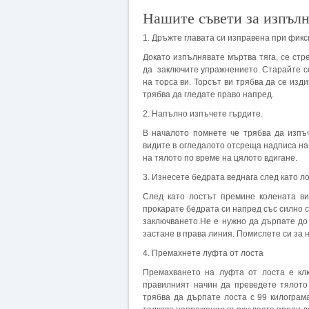
Нашите съвети за изпълн
1. Дръжте главата си изправена при фик
Докато изпълнявате мъртва тяга, се ст
да заключите упражнението. Старайте се
на торса ви. Торсът ви трябва да се изд
трябва да гледате право напред.
2. Напълно изпъчете гърдите.
В началото помнете че трябва да изпъ
видите в огледалото отсреща надписа на
на тялото по време на цялото вдигане.
3. Изнесете бедрата веднага след като л
След като лостът премине колената ви
прокарате бедрата си напред със силно с
заключването.Не е нужно да дърпате до 
застане в права линия. Помислете си за 
4. Премахнете луфта от лоста
Премахването на луфта от лоста е кл
правилният начин да преведете тялото
трябва да дърпате лоста с 99 килограм