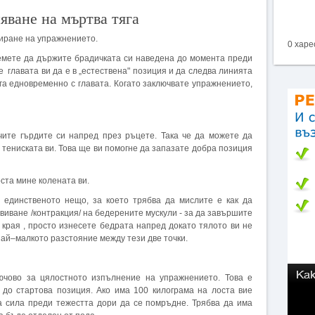
яване на мъртва тяга
сиране на упражнението.
0 харе
ремете да държите брадичката си наведена до момента преди
 главата ви да е в „естествена" позиция и да следва линията
ига едновременно с главата. Когато заключвате упражнението,
чите гърдите си напред през ръцете. Така че да можете да
 тениската ви. Това ще ви помогне да запазате добра позиция
оста мине колената ви.
 единственото нещо, за което трябва да мислите е как да
виване /контракция/ на бедерените мускули - за да завършите
края , просто изнесете бедрата напред докато тялото ви не
най–малкото разстояние между тези две точки.
ючово за цялостното изпълнение на упражнението. Това е
 до стартова позиция. Ако има 100 килограма на лоста вие
а сила преди тежестта дори да се помръдне. Трябва да има