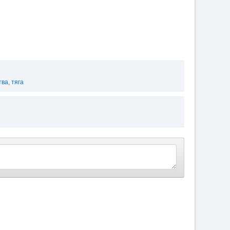
тва
,
тяга