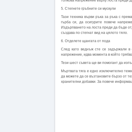
толкова напрежение върху лоста преди д
5. Стегнете гръбните си мускули
Тази техника върви ръка за ръка с прем
гърба си, да осигурите повече напреж
Издърпването на лоста преди да бъде от
създава по стегнат вид на цялото тяло.
6. Отделете щангата от пода
След като веднъж сте се задържали в 
напрежение, идва момента в който трябва
Тези шест съвета ще ви помогант да изп
Мъртвата тяга е едно изключително тежк
да можете да се възтановите бързо от т
хранителни добавки. За повече информа