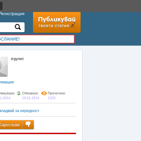
Регистрация
ОСЛАНИЕ!
irgynet
ликации
ликувано
Обновено
Прочетено
01.2014
10.01.2014
1323
кладвай за нередност
аресвам