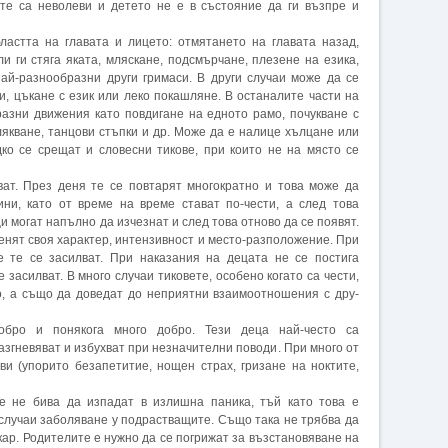
те са неволеви и детето не е в състояние да ги възпре и
ластта на главата и лицето: отмятането на главата назад,
ли ги стяга яката, мляскане, подсмърчане, плезене на езика,
ай-разнообразни други гримаси. В други случаи може да се
, цъкане с език или леко покашляне. В останалите части на
разни движения като повдигане на едното рамо, почукване с
клякване, танцови стъпки и др. Може да е налице хълцане или
Рядко се срещат и словесни тикове, при които не на място се
ват. През деня те се повтарят многократно и това може да
ни, като от време на време стават по-чести, а след това
и могат напълно да изчезнат и след това отново да се появят.
енят своя характер, интензивност и место-разположение. При
е те се засилват. При наказания на децата не се постига
 засилват. В много случаи тиковете, особено когато са чести,
о, а също да доведат до неприятни взаимоотношения с дру-
обро и понякога много добро. Тези деца най-често са
азгневяват и избухват при незначителни поводи. При много от
ви (упорито безапетитие, нощен страх, гризане на ноктите,
е не бива да изпадат в излишна паника, тъй като това е
случаи заболяване у подрастващите. Също така не трябва да
кар. Родителите е нужно да се погрижат за възстановяване на