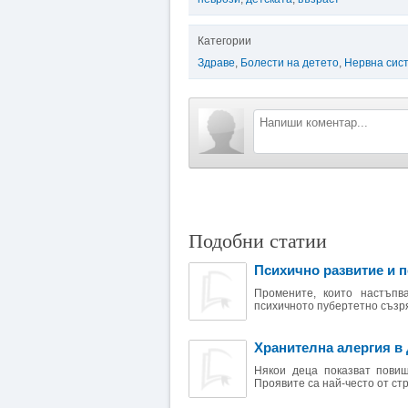
Категории
Здраве
,
Болести на детето
,
Нервна сис
Подобни статии
Психично развитие и 
Промените, които настъпв
психичното пубертетно съзря
Хранителна алергия в 
Някои деца показват повиш
Проявите са най-често от стр