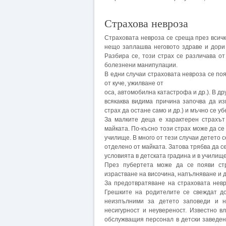
Страхова невроза
Страховата невроза се среща през всичк
нещо заплашва неговото здраве и дори 
Разбира се, този страх се различава oт
болезнени манипулации.
В едни случаи страховата невроза се по
от куче, ужилване oт
оса, автомобилна катастрофа и др.). В др
всякаква видима причина започва да из
страх да остане само и др.) и мъчно се 
За малките деца е характерен страхът
майката. По-късно този страх може да се
училище. В много от тези случаи детето с
отделено oт майката. Затова трябва да 
условията в детската градина и в училище
През пубертета може да се появи ст
израстване на височина, напълняване и д
За предотвратяване на страховата нев
Грешките на родителите се свеждат до
неизпълними за детето заповеди и н
несигурност и неувереност. Известно 
обслужващия персонал в детски заведен