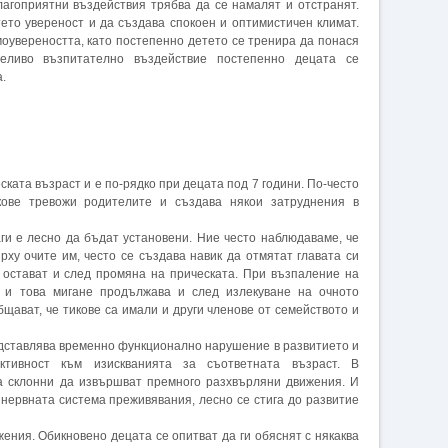
лагоприятни въздействия трябва да се намалят и отстранят.
ето увереност и да създава спокоен и оптимистичен климат.
оувереността, като постепенно детето се тренира да понася
еливо възпитателно въздействие постепенно децата се
.
ската възраст и е по-рядко при децата под 7 години. По-често
кове тревожи родителите и създава някои затруднения в
ги е лесно да бъдат установени. Ние често наблюдаваме, че
ърху очите им, често се създава навик да отмятат главата си
 остават и след промяна на прическата. При възпаление на
т и това мигане продължава и след излекуване на очното
щават, че тикове са имали и други членове от семейството и
едставлява временно функционално нарушение в развитието и
ктивност към изискванията за съответната възраст. В
а склонни да извършват премного разхвърляни движения. И
нервната система преживявания, лесно се стига до развитие
жения. Обикновено децата се опитват да ги обяснят с някаква