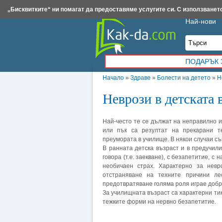
Insert.bg
Framar.bg
Kak-da.com
Iztochnik.com
BauBau.bg
NewAge.bg
„Бисквитките“ ни помагат да предоставяме услугите си. С използването
Най-нови
ПОДАРЪК 
Начало
»
Здраве
»
Болести на детето
»
Н
Неврози в детската 
Най-често те се дължат на неправилно 
или пък са резултат на прекарани т
преумората в училище. В някои случаи с
В ранната детска възраст и в предучил
говора (т.е. заекване), с безапетитие, с
необичаен страх. Характерно за невр
отстраняване на техните причини ле
предотвратяване голяма роля играе доб
За училищната възраст са характерни ти
тежките форми на нервно безапетитие.