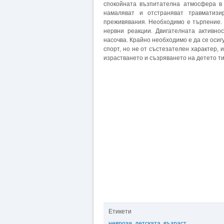
спокойната възпитателна атмосфера в 
намаляват и отстраняват травматиз
преживявания. Необходимо е търпение. 
нервни реакции. Двигателната активно
насочва. Крайно необходимо е да се осиг
спорт, но не от състезателен характер, 
израстването и съзряването на детето ти
Етикети
неврози
,
детската
,
възраст