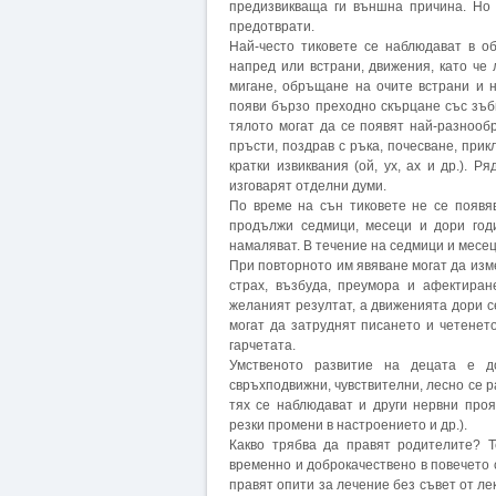
предизвикваща ги външна причина. Но 
предотврати.
Най-често тиковете се наблюдават в об
напред или встрани, движения, като че 
мигане, обръщане на очите встрани и н
появи бързо преходно скърцане със зъби
тялото могат да се появят най-разнооб
пръсти, поздрав с ръка, почесване, при
кратки извиквания (ой, ух, ах и др.). 
изговарят отделни думи.
По време на сън тиковете не се появя
продължи седмици, месеци и дори годи
намаляват. В течение на седмици и месец
При повторното им явяване могат да изм
страх, възбуда, преумора и афектиран
желаният резултат, а движенията дори се
могат да затруднят писането и четенет
гарчетата.
Умственото развитие на децата е д
свръхподвижни, чувствителни, лесно се р
тях се наблюдават и други нервни проя
резки промени в настроението и др.).
Какво трябва да правят родителите? Т
временно и доброкачествено в повечето 
правят опити за лечение без съвет от ле