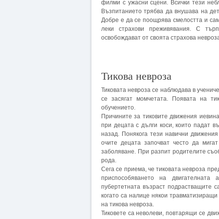
филми с ужасни сцени. Всички тези неб
Възпитанието трябва да внушава на дет
Добре е да се поощрява смелостта и сам
леки страхови преживявания. С търп
освобождават от своята страхова невроза
Тикова невроза
Тиковата невроза се наблюдава в учениче
се засягат момчетата. Появата на ти
обучението.
Причините за тиковите движения иевина
при децата с дълги коси, които падат в
назад. Понякога тези навични движения
очите децата започват често да мига
заболяване. При разпит родителите съоб
рода.
Сега се приема, че тиковата невроза пр
приспособяването на двигателната а
пубертетната възраст подрастващите с
когато са налице някои травматизиращи 
на тикова невроза.
Тиковете са неволеви, повтарящи се дви