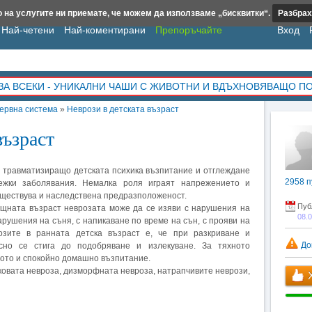
 на услугите ни приемате, че можем да използваме „бисквитки“.
Разбрах
Най-четени
Най-коментирани
Препоръчайте
Вход
ЗА ВСЕКИ - УНИКАЛНИ ЧАШИ С ЖИВОТНИ И ВДЪХНОВЯВАЩО П
ервна система
»
Неврози в детската възраст
възраст
и травматизиращо детската психика възпитание и отглеждане
2958
п
ежки заболявания. Немалка роля играят напрежението и
ъществува и наследствена предразположеност.
Пуб
ищната възраст неврозата може да се изяви с нарушения на
08.
 нарушения на съня, с напикаване по време на сън, с прояви на
озите в ранната детска възраст е, че при разкриване и
До
сно се стига до подобряване и излекуване. За тяхното
рото и спокойно домашно възпитание.
ковата невроза, дизморфната невроза, натрапчивите неврози,
Х