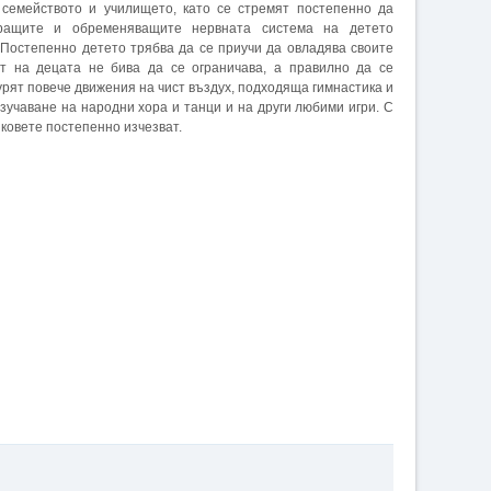
семейството и училището, като се стремят постепенно да
иращите и обременяващите нервната система на детето
Постепенно детето трябва да се приучи да овладява своите
ст на децата не бива да се ограничава, а правилно да се
урят повече движения на чист въздух, подходяща гимнастика и
изучаване на народни хора и танци и на други любими игри. С
ковете постепенно изчезват.