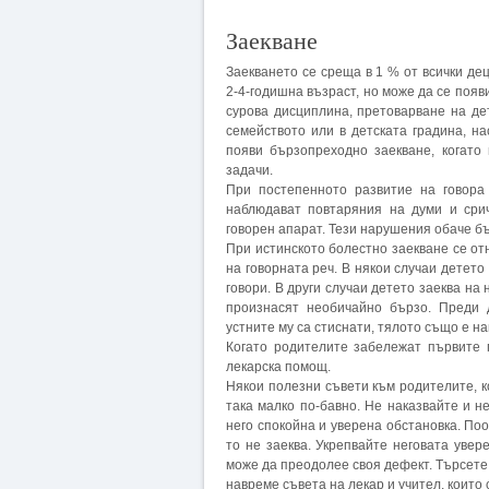
Заекване
Заекването се среща в 1 % от всички де
2-4-годишна възраст, но може да се появ
сурова дисциплина, претоварване на д
семейството или в детската градина, н
появи бързопреходно заекване, когато
задачи.
При постепенното развитие на говора
наблюдават повтаряния на думи и срич
говорен апарат. Тези нарушения обаче б
При истинското болестно заекване се о
на говорната реч. В някои случаи детет
говори. В други случаи детето заеква на 
произнасят необичайно бързо. Преди д
устните му са стиснати, тялото също е на
Когато родителите забележат първите 
лекарска помощ.
Някои полезни съвети към родителите, к
така малко по-бавно. Не наказвайте и н
него спокойна и уверена обстановка. По
то не заеква. Укрепвайте неговата увер
може да преодолее своя дефект. Търсете
навреме съвета на лекар и учител, които