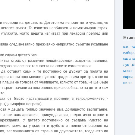
и периоди на детството. Детето има неприятното чувство, че
неговия живот. То изпитва необичаен и немотивиран страх.
 уплахата, която децата изпитват при лекарски преглед или
Етик
явява след внезапно преживяно неприятно събитие (ухапване
как
к
избер
уги случаи детето без
салат
питва страх от различни неща(насекоми, животни, тъмнина,
лук
с
убеждава в неоснователността на своите изживявания.
месо
 да останат сами и те постоянно се държат за полата на
 прояви при постъпване в детска градина или при тръгване на
варна
е плаши не толкова от училището, колкото от това, че ще бъде
пиле
се търсят начини за постепенно приспособяване на детето към
то.
рах от бързо настъпващите промени в телосложението -
р. (дизморфна невроза).
роза у децата голямо значение има домашното възпитание.
 чести заплашвания, принуждавания, педантично строги н
ареждания. У детето постепенно се създава чувство на
влияние може да упражнят и грубото и гневно отношение на
ия, заплашванията от страна на другарчетата, гледането иа