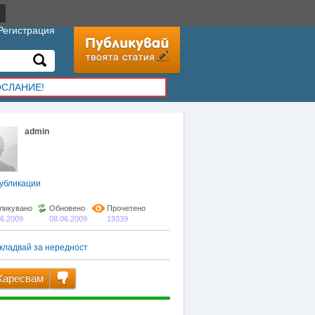
Регистрация
ОСЛАНИЕ!
admin
убликации
ликувано
Обновено
Прочетено
06.2009
08.06.2009
19339
кладвай за нередност
аресвам