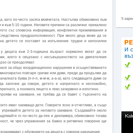
5 харе
ца, като по-често засяга момчетата. Настъпва обикновено към
и и към 5-10 години. Неговите причини са различни: прекалено
етето със словесна информация, конфликтни преживявания в
аследствена предразположеност. При много деца може да се
 на детето се поставят за изпълнение трудни и непосилни
 у децата към 2-3-годишна възраст нормално могат да се
ки, което е свързано с несъвършенството на двигателния
ързо се преодоляват.
тнася за общо координационно нарушение в осъществяването
о многократно повтаря срички или думи, преди да продължи да
началната буква (п-п-п, м-м-м, а-а-а), като следващите думи се
а започне да говори, детето е напрегнато и неспокойно,
прегнато, а понякога лицето е леко зачервено и изпотено.
прояви на заекване, не трябва да се бавят с търсенето на
оито имат заекващо дете: Говорете ясно и отчетливо, а също
е упреквайте детето за неговото заекване. Създавайте около
ощрявайте го по-често да пее и декламира, обикновено тогава
еност, че чрез упражнения за бавно и ритмично говорене ще
 сезанимават с обучението на децата с говорни нарушения.