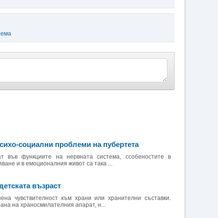
тема
психо-социални проблеми на пубертета
ат във функциите на нервната система, ссобеностите в
ване и в емоционалния живот са така ...
детската възраст
ена чувствителност към храни или хранителни съставки.
ана на храносмилателния апарат, н...