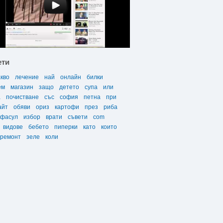
ети
акво
лечение
най
онлайн
билки
ем
магазин
защо
детето
супа
или
а
почистване
със
софия
петна
при
айт
обяви
ориз
картофи
през
риба
фасул
избор
врати
съвети
com
видове
бебето
пиперки
като
които
ремонт
зеле
коли