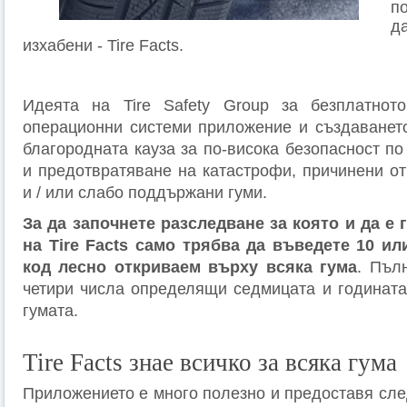
п
д
изхабени - Tire Facts.
Идеята на Tire Safety Group за безплатнот
операционни системи приложение и създаването
благородната кауза за по-висока безопасност п
и предотвратяване на катастрофи, причинени от
и / или слабо поддържани гуми.
За да започнете разследване за която и да е 
на Tire Facts само трябва да въведете 10 и
код лесно откриваем върху всяка гума
. Пъл
четири числа определящи седмицата и годината
гумата.
Tire Facts знае всичко за всяка гума
Приложението е много полезно и предоставя сл