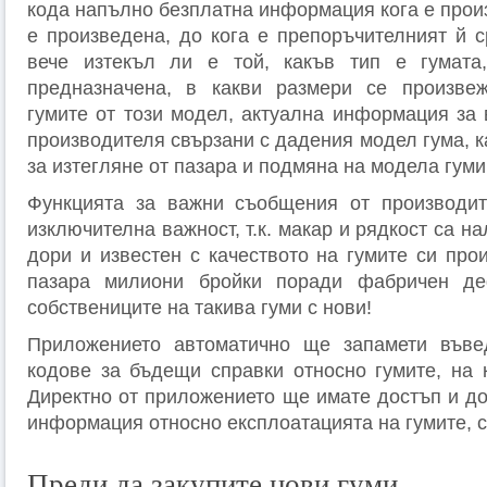
кода напълно безплатна информация кога е прои
е произведена, до кога е препоръчителният й с
вече изтекъл ли е той, какъв тип е гумата
предназначена, в какви размери се произвеж
гумите от този модел, актуална информация за
производителя свързани с дадения модел гума, 
за изтегляне от пазара и подмяна на модела гуми
Функцията за важни съобщения от производит
изключителна важност, т.к. макар и рядкост са н
дори и известен с качеството на гумите си про
пазара милиони бройки поради фабричен де
собствениците на такива гуми с нови!
Приложението автоматично ще запамети във
кодове за бъдещи справки относно гумите, на к
Директно от приложението ще имате достъп и до
информация относно експлоатацията на гумите, с
Преди да закупите нови гуми