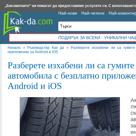
Insert.bg
Framar.bg
Kak-da.com
Iztochnik.com
BauBau.bg
NewAge.bg
„Бисквитките“ ни помагат да предоставяме услугите си. С използването
Най-нови
Най-четени
Най-коменти
ПОДАРЪК ЗА ВСЕКИ - УНИКАЛНИ Ч
Начало
»
Ръководства Как да
»
Разберете изхабени ли са гумите
приложение за Android и iOS
Разберете изхабени ли са гумите
автомобила с безплатно приложе
Android и iOS
А
л
с
а
з
и