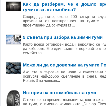
Как да разберем, че е дошло вр
гумите за автомобила?
Според данните, около 200 смъртни слу
причинени от неизправност на гумите. 
проектирани да осигуряват ...
9 съвета при избора на зимни гуми
Както всеки отговорен водач, вероятно се чу
да изберете. Ето един съвет: игнорирайте мн
семейство...
Може ли да се доверим на гумите Pol
Ако сте в търсене на нови и качествени 
осигурят най-добро сцепление в снега, ле
Polaris 3 на чешкия...
История на автомобилната гума
С течение на времето компанията, която се з
на гуми, а именно компанията „Dunlop Tires