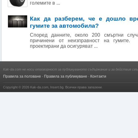
големите в ...
Как да разберем, че е дошло вр
гумите за автомобила?
Според данните, около 200 смъртни слу
причинени от неизправност на гумите. 
проектирани да осигуряват ...
Kak-da.com не носи отговорност за публикуваното съдържание и за действия свъ
Правила за ползване
·
Правила за публикуване
·
Контакти
Copyright © 2026
Kak-da.com
,
Insert.bg
. Всички права запазени.