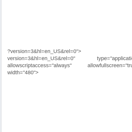
?version=3&hl=en_US&rel=0">
version=3&hl=en_US&rel=0" type="application
allowscriptaccess="always" allowfullscreen=
width="480">