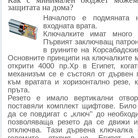
Как с минимален бюджет можем
защитата на дома?
Началото е подмяната 
входната врата.
Ключалките имат много 
Първият заключващ патрон
в руините на Корсабадски
Основните принципи на ключалките 
открити 4000 пр.Хр в Египет, кога
механизъм се е състоял от дървен 
към вратата и хоризонтално резе, 
пръта.
Резето е имало вертикални отвор
поставяли комплект щифтове. Било
да се повдигат с „ключ" до необход
позволяваща резето да се движи и
отключва. Тази дървена ключалка 
големите открия на Египет в