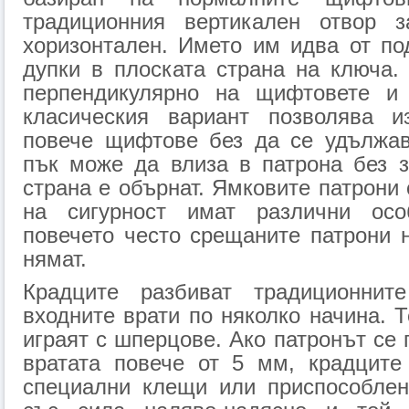
традиционния вертикален отвор 
хоризонтален. Името им идва от по
дупки в плоската страна на ключа.
перпендикулярно на щифтовете и 
класическия вариант позволява и
повече щифтове без да се удължав
пък може да влиза в патрона без з
страна е обърнат. Ямковите патрони 
на сигурност имат различни особ
повечето често срещаните патрони 
нямат.
Крадците разбиват традиционнит
входните врати по няколко начина. 
играят с шперцове. Ако патронът се 
вратата повече от 5 мм, крадците
специални клещи или приспособлени