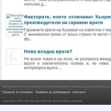
напълно д...
Факторите, които отличават Хьорм
производители на гаражни врати
Гаражните врати на Хьорман са известни с пе
С минимални грижи от ваша страна те могат 
фу...
Нова входна врата?
Не всеки човек е на ясно, че разликата межд
врати е изключително голяма и, че няма
интериорна врата ...
Kak-da.com не носи отговорност за публикуваното съдържание и за действия свъ
Правила за ползване
·
Правила за публикуване
·
Контакти
Copyright © 2026
Kak-da.com
,
Insert.bg
. Всички права запазени.