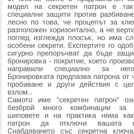
модел на секретен патрон е так
специални защити против разбиване
лесно по това, че процепът за клю
разположен хоризонтално, а не верт
поглед изглежда плосък, но има с
особени секрети. Експертите го одоб
сигурно препоръчват да бъде защит
бронировка - покритие, което произв
направили специално за него
Бронировката предпазва патрона от 
пробиване и други действия с це
взлом..
Самото име "секретен патрон" оз
безброй много комбинации за 
шиповете и на практика няма как
патрон да отключи вашата в
Снабдяването със секретна ключа