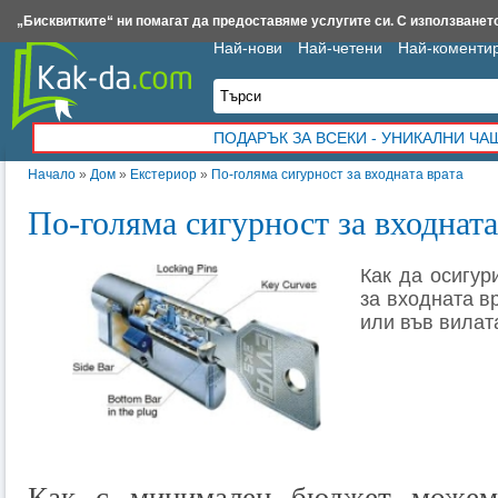
Insert.bg
Framar.bg
Kak-da.com
Iztochnik.com
BauBau.bg
NewAge.bg
„Бисквитките“ ни помагат да предоставяме услугите си. С използването
Най-нови
Най-четени
Най-коменти
ПОДАРЪК ЗА ВСЕКИ - УНИКАЛНИ Ч
Начало
»
Дом
»
Екстериор
»
По-голяма сигурност за входната врата
По-голяма сигурност за входната
Как да осигур
за входната в
или във вилат