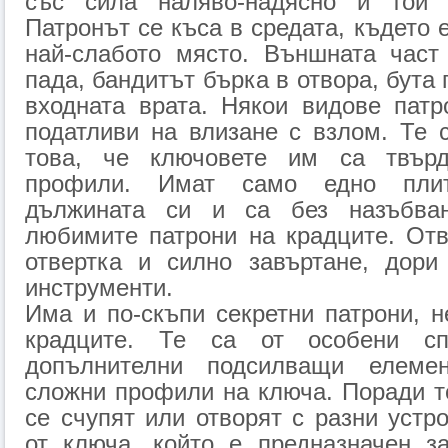
със сила наляво-надясно и той 
Патронът се къса в средата, където 
най-слабото място. Външната част
пада, бандитът бърка в отвора, бута
входната врата. Някои видове патр
податливи на влизане с взлом. Те 
това, че ключовете им са твърд
профили. Имат само едно пли
дължината си и са без назъбва
любимите патрони на крадците. Отв
отвертка и силно завъртане, дори
инструменти.
Има и по-скъпи секретни патрони, 
крадците. Те са от особени с
допълнителни подсилващи елем
сложни профили на ключа. Поради т
се счупят или отворят с разни устр
от ключа, който е предназначен за