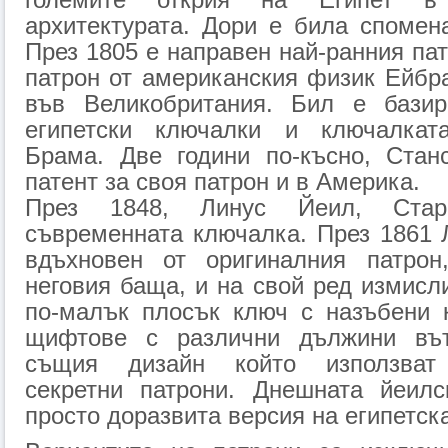
архитектурата. Дори е била спомен
През 1805 е направен най-ранния пат
патрон от американския физик Ейбр
във Великобритания. Бил е базир
египетски ключалки и ключалка
Брама. Две години по-късно, Стан
патент за своя патрон и в Америка.
През 1848, Линус Йеил, Стар
съвременната ключалка. През 1861 
вдъхновен от оригиналния патрон
неговия баща, и на свой ред измисл
по-малък плосък ключ с назъбени 
щифтове с различни дължини вът
същия дизайн който използват
секретни патрони. Днешната йеил
просто доразвита версия на египетск