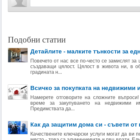
Подобни статии
Детайлите - малките тънкости за е
Повечето от нас все по-често се замислят за
създаващи цялост. Цялост в живота ни, в о
градината н...
Всичко за покупката на недвижими 
Намерете отговорите на сложните въпроси!
време за закупуването на недвижими имо
Предимствата да...
Как да защитим дома си - съвети о
Качествените ключарски услуги могат да ви 
място - това са алуминиевите и пвц врати. Ед