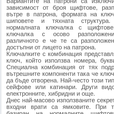
Вариантите на патрони са изключ
зависимост от броя щифтове, раз
вътре в патрона, формата на клю
шиповете и тяхната структура
нормалната ключалка с щифтове
ключалка с осово разположе
различното е че те са разположе
достъпни от лицето на патрона.
Ключалките с комбинация представл
ключ, който използва номера, букв
Специална комбинация от тях под
вътрешните компоненти така че клю
да бъде отворена. Най-често този ти
сейфове или катинари. Други вид
електронните, хибридни и още.
Днес най-масово използваните секре
входни врати са ямковите. При т
базиран на нормалните щифтов