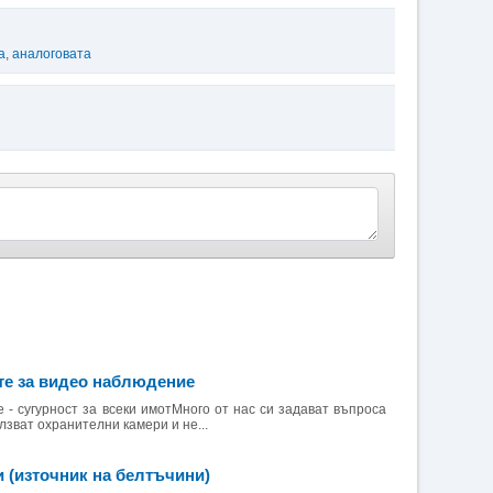
а
,
аналоговата
те за видео наблюдение
 - сугурност за всеки имотМного от нас си задават въпроса
лзват охранителни камери и не...
 (източник на белтъчини)