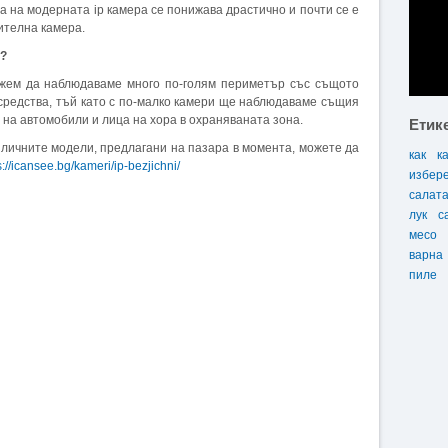
а на модерната ip камера се понижава драстично и почти се е
ителна камера.
е?
ожем да наблюдаваме много по-голям периметър със същото
и средства, тъй като с по-малко камери ще наблюдаваме същия
 на автомобили и лица на хора в охраняваната зона.
Етик
личните модели, предлагани на пазара в момента, можете да
как
к
s://icansee.bg/kameri/ip-bezjichni/
избер
салат
лук
с
месо
варна
пиле