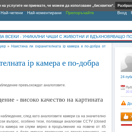
 на услугите ни приемате, че можем да използваме „бисквитки“.
Разбрах
Най-четени
Най-коментирани
Препоръчайте
Вход
ЗА ВСЕКИ - УНИКАЛНИ ЧАШИ С ЖИВОТНИ И ВДЪХНОВЯВАЩО П
уер
»
Наистина ли охранителната ip камера е по-добра от
елната ip камера е по-добра
24
пуб
 наблюдение превъзхождат аналоговите.
Пуб
20.
ение - високо качество на картината
До
 наблюдение, след като аналоговите камери са на значително
Х
ози въпрос, особено тези, ползващи аналогови CCTV (closed
овата камера ни служи вярно в продължение на повече от 45