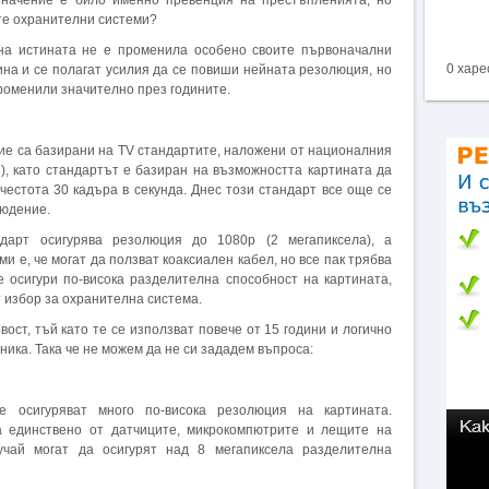
значение е било именно превенция на престъпленията, но
те охранителни системи?
на истината не е променила особено своите първоначални
0 харе
тина и се полагат усилия да се повиши нейната резолюция, но
променили значително през годините.
ие са базирани на TV стандартите, наложени от националния
), като стандартът е базиран на възможността картината да
 честота 30 кадъра в секунда. Днес този стандарт все още се
людение.
арт осигурява резолюция до 1080p (2 мегапиксела), а
и е, че могат да ползват коаксиален кабел, но все пак трябва
е осигури по-висока разделителна способност на картината,
т избор за охранителна система.
вост, тъй като те се използват повече от 15 години и логично
ика. Така че не можем да не си зададем въпроса:
е осигуряват много по-висока резолюция на картината.
 единствено от датчиците, микрокомпютрите и лещите на
учай могат да осигурят над 8 мегапиксела разделителна