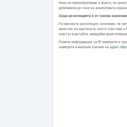
Нека не пренебрегваме и факта, че ценат
доближила до тази на аналоговата охран
Защо резолюцията е от такова значени
По-високата резолюция означава, че м
качество на картината, което спестява 
участък в детайли, виждайки дори номера
Повече информация за IP камерите и раз
намерите в магазин Icansee на адрес
http