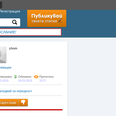
Регистрация
ОСЛАНИЕ!
yhom
ликации
ликувано
Обновено
Прочетено
03.2015
19.03.2015
1573
кладвай за нередност
аресвам