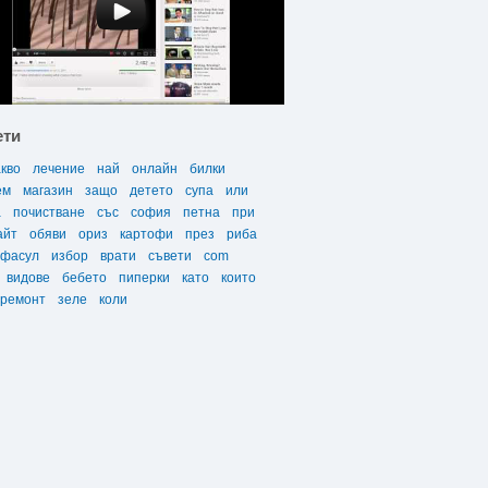
ети
акво
лечение
най
онлайн
билки
ем
магазин
защо
детето
супа
или
а
почистване
със
софия
петна
при
айт
обяви
ориз
картофи
през
риба
фасул
избор
врати
съвети
com
видове
бебето
пиперки
като
които
ремонт
зеле
коли