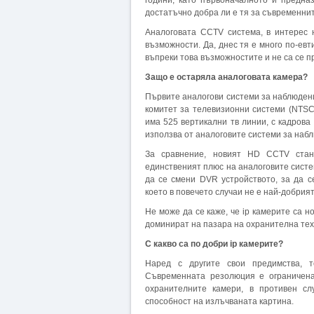
години, като първоначалното и предна
достатъчно добра ли е тя за съвременни
Аналоговата CCTV система, в интерес 
възможности. Да, днес тя е много по-ев
въпреки това възможностите и не са се 
Защо е остаряла аналоговата камера?
Първите аналогови системи за наблюден
комитет за телевизионни системи (NTSC
има 525 вертикални тв линии, с кадрова
използва от аналоговите системи за наб
За сравнение, новият HD CCTV станд
единственият плюс на аналоговите систем
да се смени DVR устройството, за да с
което в повечето случаи не е най-добрия
Не може да се каже, че ip камерите са но
доминират на пазара на охранителна техн
С какво са по добри ip камерите?
Наред с другите свои предимства, т
Съвременната резолюция е ограничена
охранителните камери, в противен сл
способност на излъчваната картина.