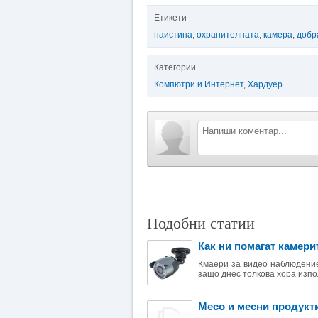
Етикети
наистина
,
охранителната
,
камера
,
добр
Категории
Компютри и Интернет
,
Хардуер
Подобни статии
Как ни помагат камери
Кмаери за видео наблюдение
защо днес толкова хора изпо
Месо и месни продукти