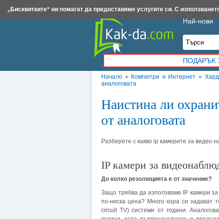
Insert.bg
Framar.bg
Kak-da.com
Iztochnik.com
BauBau.bg
NewAge.bg
„Бисквитките“ ни помагат да предоставяме услугите си. С използването
Най-нови
ПОДАРЪК 
Начало
»
Компютри и Интернет
»
Хард
аналоговата
Наистина ли охранит
от аналоговата
Разберете с какво ip камерите за видео
IP камери за видеонаблюд
До колко резолюцията е от значение?
Защо трябва да използваме IP камери за
по-ниска цена? Много хора си задават т
circuit TV) системи от години. Аналог