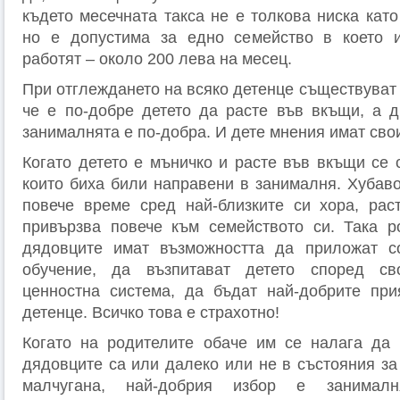
където месечната такса не е толкова ниска кат
но е допустима за едно семейство в което 
работят – около 200 лева на месец.
При отглеждането на всяко детенце съществуват 
че е по-добре детето да расте във вкъщи, а д
занималнята е по-добра. И дете мнения имат сво
Когато детето е мъничко и расте във вкъщи се 
които биха били направени в занималня. Хубаво
повече време сред най-близките си хора, рас
привързва повече към семейството си. Така р
дядовците имат възможността да приложат с
обучение, да възпитават детето според св
ценностна система, да бъдат най-добрите при
детенце. Всичко това е страхотно!
Когато на родителите обаче им се налага да 
дядовците са или далеко или не в състояния за
малчугана, най-добрия избор е занималн