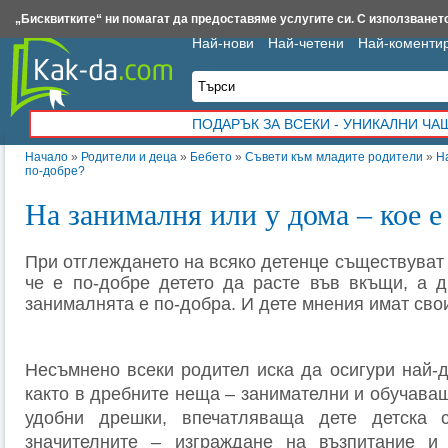
Insert.bg
Framar.bg
Kak-da.com
Iztochnik.com
BauBau.bg
NewAge.bg
„Бисквитките“ ни помагат да предоставяме услугите си. С използването
Най-нови
Най-четени
Най-коменти
ПОДАРЪК ЗА ВСЕКИ - УНИКАЛНИ Ч
Начало
»
Родители и деца
»
Бебето
»
Съвети към младите родители
»
На
по-добре?
На занималня или у дома – кое е
При отглеждането на всяко детенце съществуват 
че е по-добре детето да расте във вкъщи, а д
занималнята е по-добра. И дете мнения имат сво
Несъмнено всеки родител иска да осигури най-д
както в дребните неща – занимателни и обучаващ
удобни дрешки, впечатляваща дете детска 
значителните – изграждане на възпитание и 