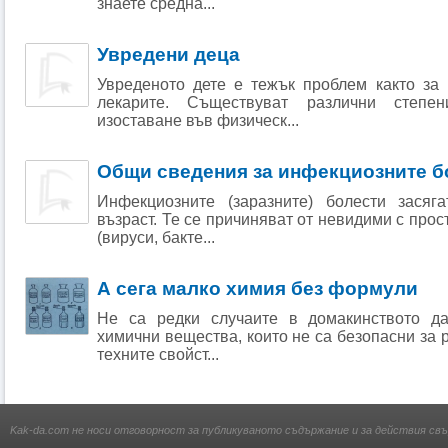
знаете средна...
Увредени деца
Увреденото дете е тежък проблем както за 
лекарите. Съществуват различни степ
изоставане във физическ...
Общи сведения за инфекциозните б
Инфекциозните (заразните) болести засяг
възраст. Те се причиняват от невидими с про
(вируси, бакте...
А сега малко химия без формули
Не са редки случаите в домакинството да
химични вещества, които не са безопасни за р
техните свойст...
Kak-da.com не носи отговорност за публикуваното съдържание и за действия свъ