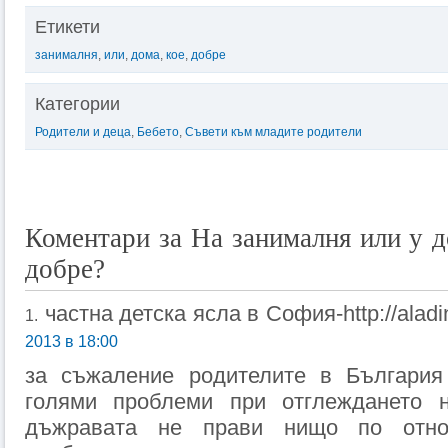
Етикети
занималня
,
или
,
дома
,
кое
,
добре
Категории
Родители и деца
,
Бебето
,
Съвети към младите родители
Коментари за На занималня или у д
добре?
частна детска ясла в София-http://aladi
1.
2013 в 18:00
за съжаление родителите в България
голями проблеми при отглеждането 
дъжравата не прави нищо по отно