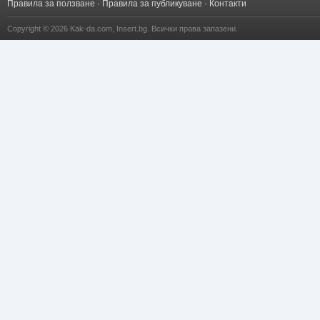
Правила за ползване
·
Правила за публикуване
·
Контакти
Copyright © 2026
Kak-da.com
,
Insert.bg
. Всички права запазени.