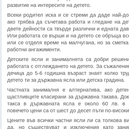
развитие на интересите на детето.
Всеки родител иска и се стреми да даде най-до
ако трябва да съчетава работа и гледане на де
двете дейности са твърде различни и едната дав
Или работата се върши и на детето се обръща в
или се отделя време на малчугана, но за сметк
работни ангажименти.
Детските ясли и занималнята са добри решени
работата с отглеждането на детето. За съжалени
дечица до 5-6 годишна възраст знаят колко тру
детето ти за държавна ясла или детска градина.
Частната занималня е алтернатива, ако дете
щастливците класирани за държавна такава. Док
такса в държавната ясла е около 60 лв. в 
повечето цени са от шест до десет пъти по-високи
Цените във всички частни ясли ли са толкова в
да, но съществуват и изключения като зани