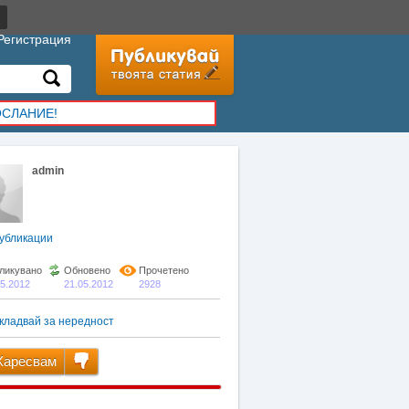
Регистрация
ОСЛАНИЕ!
admin
убликации
ликувано
Обновено
Прочетено
05.2012
21.05.2012
2928
кладвай за нередност
аресвам