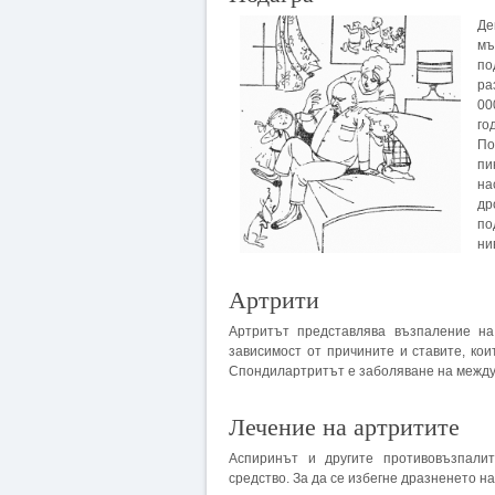
Де
мъ
по
ра
00
го
По
п
на
др
по
ни
Артрити
Артритът представлява възпаление на
зависимост от причините и ставите, кои
Спондилартритът е заболяване на между
Лечение на артритите
Аспиринът и другите противовъзпали
средство. За да се избегне дразненето н