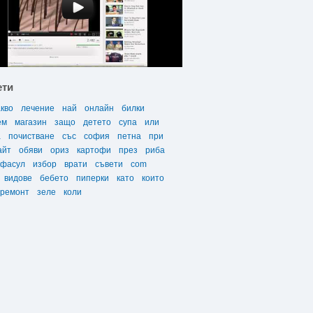
ети
акво
лечение
най
онлайн
билки
ем
магазин
защо
детето
супа
или
а
почистване
със
софия
петна
при
айт
обяви
ориз
картофи
през
риба
фасул
избор
врати
съвети
com
видове
бебето
пиперки
като
които
ремонт
зеле
коли