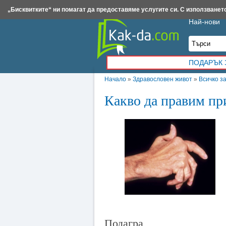
Insert.bg
Framar.bg
Kak-da.com
Iztochnik.com
BauBau.bg
NewAge.bg
„Бисквитките“ ни помагат да предоставяме услугите си. С използването
Най-нови
ПОДАРЪК 
Начало
»
Здравословен живот
»
Всичко з
Какво да правим пр
Подагра