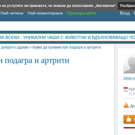
 на услугите ни приемате, че можем да използваме „бисквитки“.
Разбрах
Най-четени
Най-коментирани
Препоръчайте
Вход
ЗА ВСЕКИ - УНИКАЛНИ ЧАШИ С ЖИВОТНИ И ВДЪХНОВЯВАЩО П
а доброто здраве
»
Какво да правим при подагра и артрити
и подагра и артрити
2958
п
Пуб
21.
До
Х