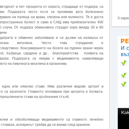
ветдесет и пет процента от хората, страдащи от подагра, са
же. Подаграта често пъти се проявява като болезнено
дуване на палеца на крака, глезена или коляното. Тя е доста
0 харе
зпространена болест и само в САЩ има приблизително 400
0 случа. От подагра обикновено страдат хора между 30 и 60
дини.
даграта е обменно заболяване и се дължи на излишък от
икочна киселина. Често това страдание е
следствено. Консумирането на богати на пуринн храни черен
об, бъбреци, сардини и др., благоприятства появата на
дагра. Подаграта се лекува с медикаменти, намаляващи
вото на пикочната киселина в организма.
 една или няколко стави. Има различни видове артрит в
то са засегнати. Главното оплакване при артрита е болката.
прешленните стави на гръбначния стълб.
телни и обезболяващи медикаменти са главното лечебно
а стомаха, аспиринът трябва да се взема след хранене.