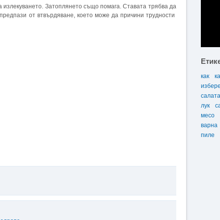
а излекуването. Затоплянето също помага. Ставата трябва да
 предпази от втвърдяване, което може да причини трудности
Етик
как
к
избер
салат
лук
с
месо
варна
пиле