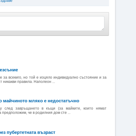
 здраве
безсъние
е за всекиго, но той е изцяло индивидуално състояние и за
т никакви правила. Наполеон ...
то майчиното мляко е недостатъчно
у след завръщането в къщи (за майките, които нямат
а предположим, че в родилния дом сте ...
ез пубертетната възраст