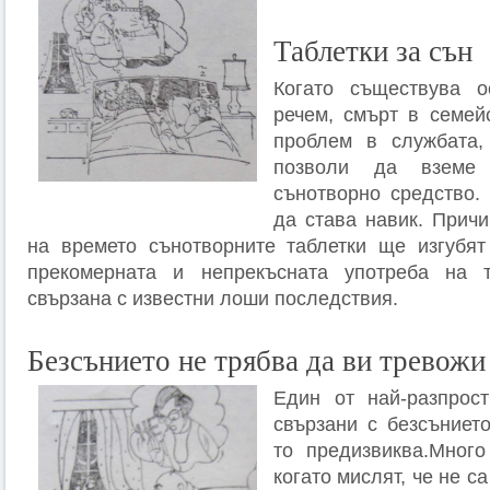
Таблетки за сън
Когато съществува о
речем, смърт в семей
проблем в службата,
позволи да вземе 
сънотворно средство.
да става навик. Причи
на времето сънотворните таблетки ще изгубят
прекомерната и непрекъсната употреба на 
свързана с известни лоши последствия.
Безсънието не трябва да ви тревожи
Един от най-разпрост
свързани с безсънието
то предизвиква.Много
когато мислят, че не с