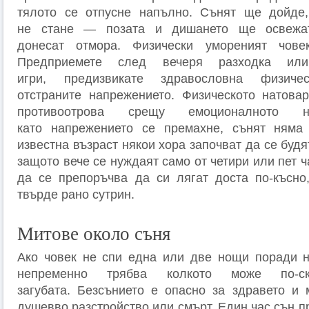
тялото се отпусне напълно. Сънят ще дойде
не стане — позата и дишането ще освежа
донесат отмора. Физически умореният чове
Предприемете след вечеря разходка или
игри, предизвикате здравословна физи
отстраните напрежението. Физическото натова
противоотрова срещу емоционалното н
като напрежението се премахне, сънят няма
известна възраст някои хора започват да се будя
защото вече се нуждаят само от четири или пет ч
да се препоръчва да си лягат доста по-късно
твърде рано сутрин.
Митове около съня
Ако човек не спи една или две нощи поради н
непременно трябва колкото може по-с
загубата. Безсънието е опасно за здравето и
душевво разстройство или смърт. Един час сън 