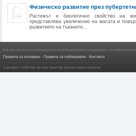
Физическо развитие през пубертетн
Растежът е биологично свойство на жи
представлява увеличение на масата и повър
развитието на тъканите...
Kak-da.com не носи отговорност за публикуваното съдържание и за действия свъ
Правила за ползване
·
Правила за публикуване
·
Контакти
Copyright © 2026
Kak-da.com
,
Insert.bg
. Всички права запазени.