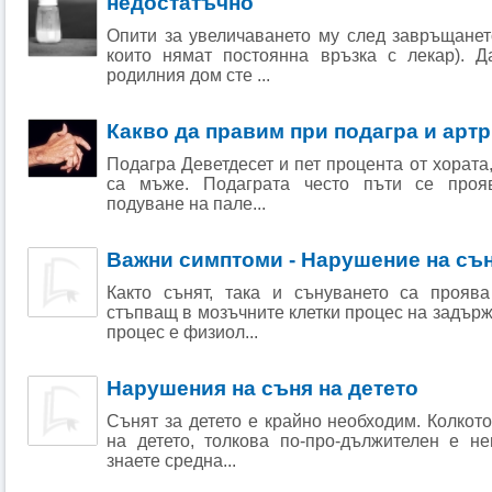
недостатъчно
Опити за увеличаването му след завръщанет
които нямат постоянна връзка с лекар). 
родилния дом сте ...
Какво да правим при подагра и арт
Подагра Деветдесет и пет процента от хората
са мъже. Подаграта често пъти се проя
подуване на пале...
Важни симптоми - Нарушение на съ
Както сънят, така и сънуването са прояв
стъпващ в мозъчните клетки процес на задърж
процес е физиол...
Нарушения на съня на детето
Сънят за детето е крайно необходим. Колкото
на детето, толкова по-про-дължителен е не
знаете средна...