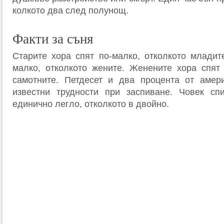
колкото два след полунощ.
Факти за съня
Старите хора спят по-малко, отколкото младит
малко, отколкото жените. Женените хора спят 
самотните. Петдесет и два процента от амери
известни трудности при заспиване. Човек сп
единично легло, отколкото в двойно.