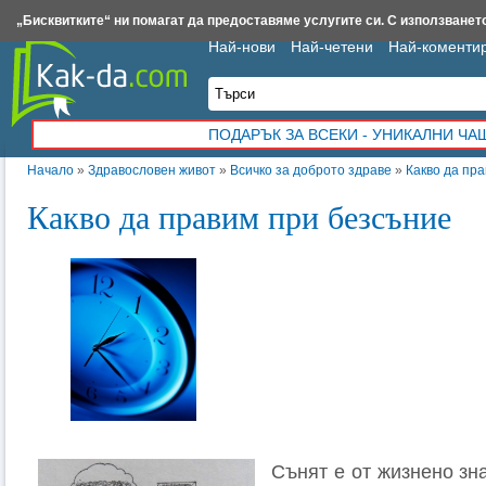
Insert.bg
Framar.bg
Kak-da.com
Iztochnik.com
BauBau.bg
NewAge.bg
„Бисквитките“ ни помагат да предоставяме услугите си. С използването
Най-нови
Най-четени
Най-коменти
ПОДАРЪК ЗА ВСЕКИ - УНИКАЛНИ Ч
Начало
»
Здравословен живот
»
Всичко за доброто здраве
»
Какво да пр
Какво да правим при безсъние
Сънят е от жизнено зна