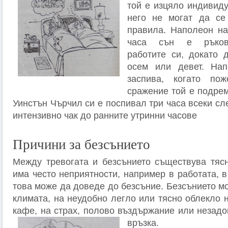
той е изцяло индивиду
него не могат да се
правила. Наполеон на
часа сън е ръков
работите си, докато 
осем или девет. На
заспива, когато по
сражение той е подрем
Уинстън Чърчил си е поспивал три часа всеки сл
интензивно чак до ранните утринни часове
Причини за безсънието
Между тревогата и безсънието съществува тясн
има често неприятности, например в работата, в
това може да доведе до безсъние. Безсънието м
климата, на неудобно легло или тясно облекло 
кафе, на страх, полово въздържание или незад
връзка.