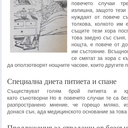
повечето случаи тр
излишна, защото тези 
нуждаят от повече с
толкова, колкото им 
същите тези хора пос
това заедно със съня,
нощта, е повече от до
им състояние. Всъщнос
се смятат за хора с къ
да оползотворят нощните часове, които другите п
Специална диета питиета и спане
Съществуват голям брой питиета и хр
като сънотворни Но в повечето случаи те са бе
разпространено мнение, че горещо мляко, и
донася сън, ада медицинското основание за това 