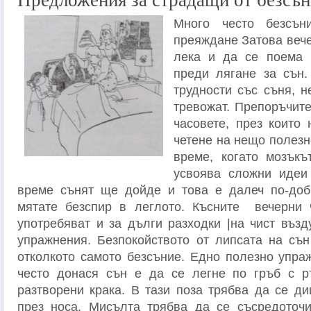
Предложения за страдащи от безсън
Много често безсъ
преяждане Затова вече
лека и да се поема 
преди лягане за сън.
трудности със съня, н
тревожат. Препоръчите
часовете, през които 
четене на нещо полезн
време, когато мозъкъ
усвоява сложни идеи
време сънят ще дойде и това е далеч по-добр
мятате безспир в леглото. Късните вечерни 
употребяват и за дълги разходки |на чист възд
упражнения. Безпокойството от липсата на сън
отколкото самото безсъние. Едно полезно упра
често донася сън е да се легне по гръб с р
разтворени крака. В тази поза трябва да се д
през носа. Мисълта трябва да се съсредоточи