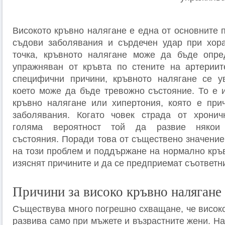
Високото кръвно налягане е една от основните 
съдови заболявания и сърдечен удар при хора
точка, кръвното налягане може да бъде опред
упражняван от кръвта по стените на артериит
специфични причини, кръвното налягане се ув
което може да бъде тревожно състояние. То е и
кръвно налягане или хипертония, която е при
заболявания. Когато човек страда от хронич
голяма вероятност той да развие някои 
състояния. Поради това от съществено значение
на този проблем и поддържане на нормално кръв
изяснят причините и да се предприемат съответн
Причини за високо кръвно налягане
Съществува много погрешно схващане, че високо
развива само при мъжете и възрастните жени. На