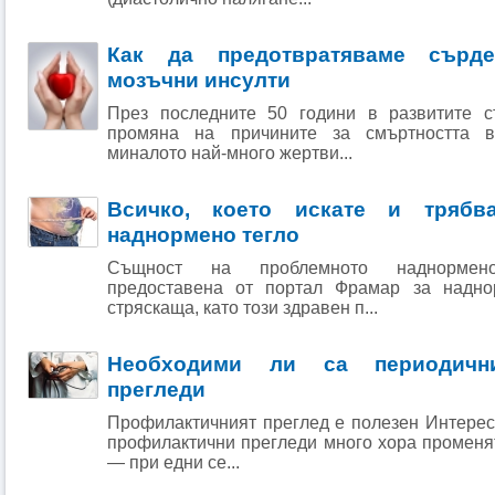
Как да предотвратяваме сърд
мозъчни инсулти
През последните 50 години в развитите с
промяна на причините за смъртността в
миналото най-много жертви...
Всичко, което искате и трябв
наднормено тегло
Същност на проблемното наднормено 
предоставена от портал Фрамар за надно
стряскаща, като този здравен п...
Необходими ли са периодични
прегледи
Профилактичният преглед е полезен Интерес
профилактични прегледи много хора променя
— при едни се...