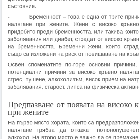
състояние.
- Бременност – това е една от трите причин
налягане при жените. Жени с високо кръвно
придобито преди бременността, или такива които
заболявания или диабет, страдат от високо кръв
на бременността. Бременни жени, които страд
също са изложени на риск от повишаване на кръв
Освен споменатите по-горе основни причини,
потенциални причини за високо кръвно наляга
стрес, пушене, алкохолизъм, висок прием на натр
заболявания, старост, липса на физическа активн
Предпазване от появата на високо 
при жените
На първо място хората, които са предразположе
налягане трябва да откажат тютюнопушенет
алкохол. На второ място е важно да се премахне