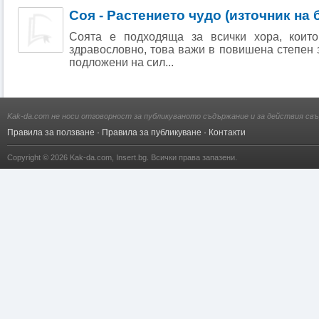
Соя - Растението чудо (източник на
Соята е подходяща за всички хора, които
здравословно, това важи в повишена степен з
подложени на сил...
Kak-da.com не носи отговорност за публикуваното съдържание и за действия свъ
Правила за ползване
·
Правила за публикуване
·
Контакти
Copyright © 2026
Kak-da.com
,
Insert.bg
. Всички права запазени.