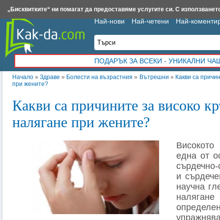
Insert.bg
Framar.bg
Kak-da.com
Iztochnik.com
BauBau.bg
NewAge.bg
„Бисквитките“ ни помагат да предоставяме услугите си. С използването
Най-нови
Най-четени
Най-коменти
ПОДАРЪК ЗА ВСЕКИ - УНИКАЛНИ Ч
Начало
»
Здраве
»
Болести на възрастния
»
Вътрешни
»
Какви са причи
при жените?
Какви са причините за високо к
налягане при жените?
Високото
една от о
сърдечно-
и сърдече
научна гл
наляган
определ
упражняв