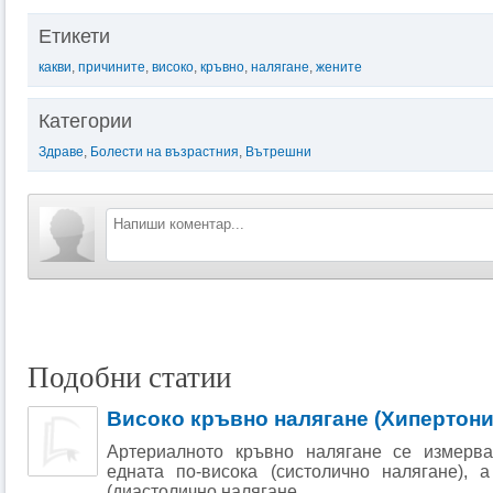
Етикети
какви
,
причините
,
високо
,
кръвно
,
налягане
,
жените
Категории
Здраве
,
Болести на възрастния
,
Вътрешни
Подобни статии
Високо кръвно налягане (Хипертони
Артериалното кръвно налягане се измерв
едната по-висока (систолично налягане), 
(диастолично налягане...