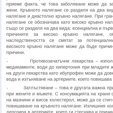
приеме факта, че това заболяване може да за
жени. Кръвното налягане се разделя на два ви
налягане и диастолно кръвно налягане. При гра
налягане се обозначава като високо кръвно нал
също се разделя на два вида: есенциална и първ
причините за високо кръвно налягане, о
наследствеността се смятат за потенциалн
високото кръвно налягане може да бъде причи
причини.
- Противозачатъчни лекарства – използв
медикаменти, води до хипертония при младите ж
на други лекарства като ибупрофен може да дов
вода и изтъняване на артериите, което повишава
- Затлъстяване – това е другата важна прич
при жените и мъжете. С консумацията на храни 
на мазнини и висок холестерол, може да се стиг
повишаване на кръвното налягане. Излишния хол
депозира в артериите, което ги стеснява и причи