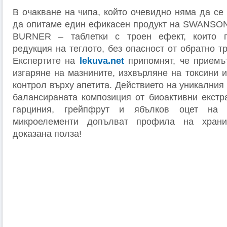
В очакване на чипа, който очевидно няма да се
да опитаме един ефикасен продукт на SWANSON
BURNER – таблетки с троен ефект, които п
редукция на теглото, без опасност от обратно т
Експертите на
lekuva.net
припомнят, че приемъ
изгаряне на мазнините, изхвърляне на токсини 
контрол върху апетита. Действието на уникалния
балансираната композиция от биоактивни екстр
гарциния, грейпфрут и ябълков оцет на 
микроелементи допълват профила на храни
доказана полза!