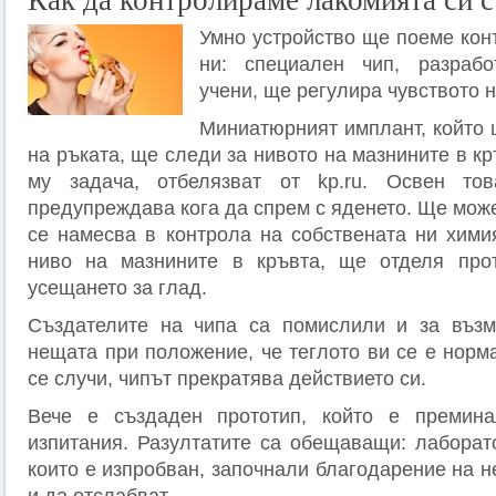
Как да контролираме лакомията си с
Умно устройство ще поеме кон
ни: специален чип, разраб
учени, ще регулира чувството н
Миниатюрният имплант, който 
на ръката, ще следи за нивото на мазнините в кр
му задача, отбелязват от kp.ru. Освен то
предупреждава кога да спрем с яденето. Ще мож
се намесва в контрола на собствената ни химия
ниво на мазнините в кръвта, ще отделя прот
усещането за глад.
Създателите на чипа са помислили и за възм
нещата при положение, че теглото ви се е норм
се случи, чипът прекратява действието си.
Вече е създаден прототип, който е премин
изпитания. Разултатите са обещаващи: лаборат
които е изпробван, започнали благодарение на н