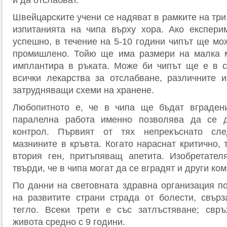
и да отслабват.
Швейцарските учени се надяват в рамките на три
изпитанията на чипа върху хора. Ако експери
успешно, в течение на 5-10 години чипът ще мо
промишлено. Тойю ще има размери на малка м
имплантира в ръката. Може би чипът ще е в с
всички лекарства за отслабване, различните 
затрудняващи схеми на хранене.
Любопитното е, че в чипа ще бъдат вградени
паралелна работа именно позволява да се 
контрол. Първият от тях непрекъснато сле
мазнините в кръвта. Когато нараснат критично,
втория ген, притъпяващ апетита. Изобретател
твърди, че в чипа могат да се вградят и други ко
По данни на световната здравна организация п
на развитите страни страда от болести, свър
тегло. Всеки трети е със затлъстяване; свръ
живота средно с 9 години.