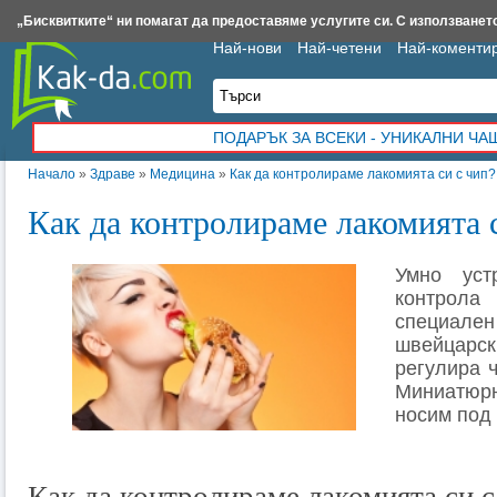
Insert.bg
Framar.bg
Kak-da.com
Iztochnik.com
BauBau.bg
NewAge.bg
„Бисквитките“ ни помагат да предоставяме услугите си. С използването
Най-нови
Най-четени
Най-коменти
ПОДАРЪК ЗА ВСЕКИ - УНИКАЛНИ Ч
Начало
»
Здраве
»
Медицина
»
Как да контролираме лакомията си с чип?
Как да контролираме лакомията 
Умно уст
контрола
специален
швейца
регулира ч
Миниатю
носим под 