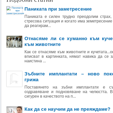
Паниката при заметресение
Паниката е силен трудно преодолим страх,
стресова ситуация и когато има земетресение
да реагирам...
Отнасяме ли се хуманно към куче
към животните
Как се отнасяме към животните и кучетата...о
вписват в картинката, нямат навика да се 
наистина ...
Зъбните имплантати – ново пок
грижа
Поставянето на зъбни имплантати е с
оздравяване и подновяване на челюстта. В
сигурен в качеството на п...
Как да се научим да не преяждаме?