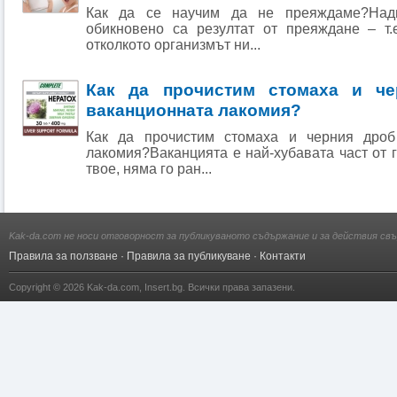
Как да се научим да не преяждаме?Надн
обикновено са резултат от преяждане – т.
отколкото организмът ни...
Как да прочистим стомаха и че
ваканционната лакомия?
Как да прочистим стомаха и черния дроб
лакомия?Ваканцията е най-хубавата част от г
твое, няма го ран...
Kak-da.com не носи отговорност за публикуваното съдържание и за действия свъ
Правила за ползване
·
Правила за публикуване
·
Контакти
Copyright © 2026
Kak-da.com
,
Insert.bg
. Всички права запазени.