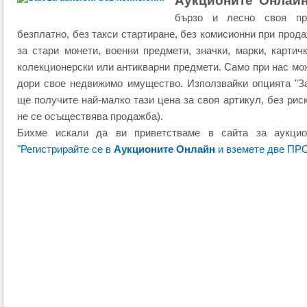
Аукционите Онлай
бързо и лесно своя пр
безплатно, без такси стартиране, без комисионни при прод
за стари монети, военни предмети, значки, марки, картич
колекционерски или антикварни предмети. Само при нас мож
дори свое недвижимо имущество. Използвайки опцията "За
ще получите най-малко тази цена за своя артикул, без риск
не се осъществява продажба).
Бихме искали да ви приветстваме в сайта за аукци
"Регистрирайте се в
Аукционите Онлайн
и вземете две ПР