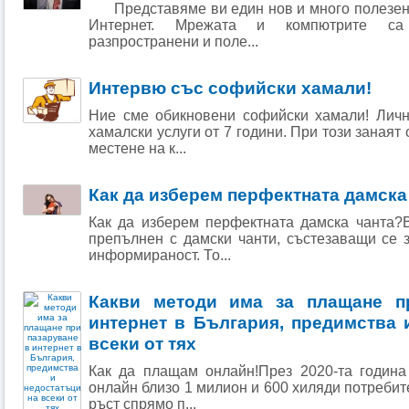
Представяме ви един нов и много полезен н
Интернет. Мрежата и компютрите са
разпространени и поле...
Интервю със софийски хамали!
Ние сме обикновени софийски хамали! Личн
хамалски услуги от 7 години. При този занаят
местене на к...
Как да изберем перфектната дамска 
Как да изберем перфектната дамска чанта?
препълнен с дамски чанти, състезаващи се 
информираност. То...
Какви методи има за плащане п
интернет в България, предимства 
всеки от тях
Как да плащам онлайн!През 2020-та година
онлайн близо 1 милион и 600 хиляди потребит
ръст спрямо п...