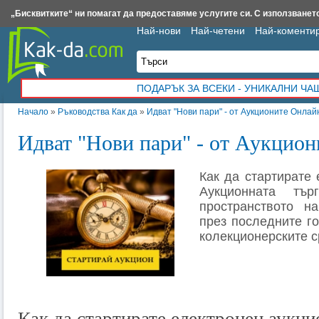
Insert.bg
Framar.bg
Kak-da.com
Iztochnik.com
BauBau.bg
NewAge.bg
„Бисквитките“ ни помагат да предоставяме услугите си. С използването
Най-нови
Най-четени
Най-коменти
ПОДАРЪК ЗА ВСЕКИ - УНИКАЛНИ Ч
Начало
»
Ръководства Как да
»
Идват "Нови пари" - от Аукционите Онлай
Идват "Нови пари" - от Аукцио
Как да стартирате 
Аукционната тър
пространството н
през последните го
колекционерските с