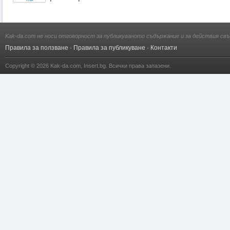
Kak-da.com не носи отговорност за публикуваното съдържание и за действия свъ
Правила за ползване
·
Правила за публикуване
·
Контакти
Copyright © 2026
Kak-da.com
,
Insert.bg
. Всички права запазени.