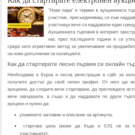
Как да стартирате електронен аукци
"Нови пари" е термин в аукционната тъ
участник, присъединяващ се към наддав
участници вече са наддавали един срещу
Аукционната търговия в интернет простр
нас през последните години и се утв
среди като атрактивен метод за увеличаване на продажби
на нови допълнения за колекциите.
Как да стартирате лесно първия си онлайн тъ
Необходима е бърза и лесна регистрация в сайт за онл
получите достъп до свой личен профил. От него ще м
аукциони, да следите вече стартирани, да преглеждате ист
вече завършили, а също и да наддавате по други търго
аукцион е нужно да:
упоменете заглавие и описание на артикула;
стартова цена (може да бъде и 0.01 лв за пр
участниците);