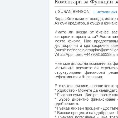
Коментари за Функции з
SUSAN BENSON
1.
01 Октомври 2021 
Здравейте дами и господа, имате
Аз съм кредитор, а също и финанс
Имате ли нужда от бизнес зае
завършите проекта си? Ако отгов
моята фирма. Ние предоставям
дългосрочни и краткосрочни зае
(sunshinefinancialgroupinc@gma
WhatsApp чрез: +447903159998 и по
Ние сме цялостна компания за фи
изпълните всичките си стремеж
структурирани финансови ре
-ефективния и бърз начин.
Ето някои причини, поради които т
* Удобство - Можете да кандидатс
* Гъвкава сума - Вие решавате кол
* Бързо директно финансиране 
одобрението.
* Гъвкав лихвен процент - Достъп
* Високи проценти на одобрение -
* Гъвкаво погасяване - Вие тря