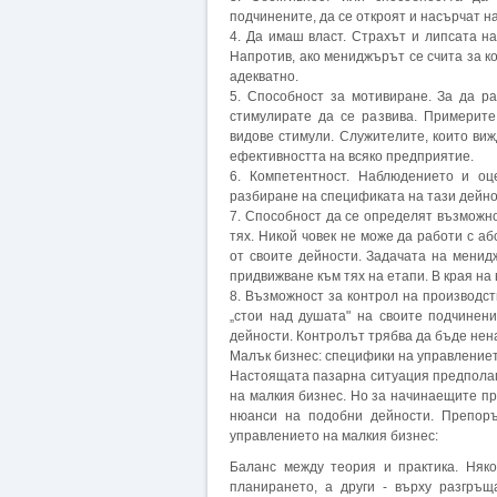
подчинените, да се откроят и насърчат н
4. Да имаш власт. Страхът и липсата н
Напротив, ако мениджърът се счита за к
адекватно.
5. Способност за мотивиране. За да р
стимулирате да се развива. Примерите
видове стимули. Служителите, които ви
ефективността на всяко предприятие.
6. Компетентност. Наблюдението и о
разбиране на спецификата на тази дейно
7. Способност да се определят възможно
тях. Никой човек не може да работи с а
от своите дейности. Задачата на мени
придвижване към тях на етапи. В края на
8. Възможност за контрол на производст
„стои над душата" на своите подчинен
дейности. Контролът трябва да бъде нен
Малък бизнес: специфики на управление
Настоящата пазарна ситуация предполаг
на малкия бизнес. Но за начинаещите пр
нюанси на подобни дейности. Препор
управлението на малкия бизнес:
Баланс между теория и практика. Няк
планирането, а други - върху разгръ