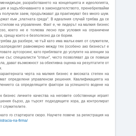
 мениджъри, разработването на концепцията и идеологията,
ция и задълбочаването в законодателството, пренебрегвайки
ва получили заем, продължават да практикуват без много шум.
ржат към „златната среда". В идеалния случай трябва да се
стилове на управление. Факт е, че лидерът на малкия бизнес
зо, което не е толкова лесно при условия на ограничени
а, срещу които е безполезно да се борим.
рябва да разбере, че тъй като има малък екип от служители,
 разпределят равномерно между тях (особено ако бизнесът е
лзвате аутсорсинг, като прибягвате до услугите на агенции за
ни със специалисти "отвън", често позволяват да се повиши
ла, дават възможност за обективна оценка на резултатите от
и.
арактерната черта на малкия бизнес е високата степен на
имат определени управленски решения. Квалификацията на
лението са определящите фактори за успешното водене на
к бизнес личните качества на неговите собственици играят
ешения бързо, да търсят подходящите хора, да контролират
т служителите.
 като го стартирате скоро. Научете повече за регистрация на
stracia-na-firma/