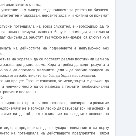
ай-талантливите от тях.
а уважение към лидера не допринасят за успеха на бизнеса.
омпетентен и уважаван, неговите задачи и критики се приемат
азгърне потенциала на всеки служител, е необходимо да го
 за такива стимули включват бонуси, промоции и различни
ждат смисъла да работят възможно най-добре, са ключът към
ценката на дейностите на подчинените е невъзможно без
ст.
стите на хората и да се поставят реално постижими цели за
бстрактна цел дълго време. Хората трябва да видят резултата
джъра е да определи желаните цели и да разбие процеса на
 всеки етап работниците трябва да бъдат насърчавани.
вения процес. Това не означава, че мениджърът е длъжен да
и и ненужно често да се намесва в техните професионални
атрапчив и поетапен.
то
а широк спектър от възможности за организиране и развитие
едприемачи не е толкова лесно да разберат всички аспекти и
ъчваме ви да обърнете внимание на следните аспекти на
ои лидери предпочитат да фокусират вниманието си върху
щането на потенциала на действащото предприятие. Някои