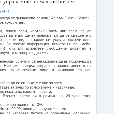
а управление на малкия бизнес
в 09:43
 нужда от финансова помощ? Аз съм Сюзън Бенсън.
ов консултант.
м, личен заем, ипотечен заем или заем, за да
орът ви е да, ще ви препоръчам да се свържете с
е всички видове кредитни услуги, включително
ми. За повече информация, пишете ни по имейл:
il.com) или ми изпратете съобщение директно в
лучете отговор в един миг.
нансови услуги и се ангажираме да ви помогнем да
и. Ние сме специализирани в предоставянето на
шения на физически лица и компании по най
рябва да се свържете с нас за заем;
твате за заем по всяко време и навсякъде.
ко искате да вземете назаем.
- Вземете заема си в рамките на 24 часа след
ен лихвен процент от 3%.
 Имате 99,9% шанс да получите заема
бва да изберете Датата на погасяване, седмично,