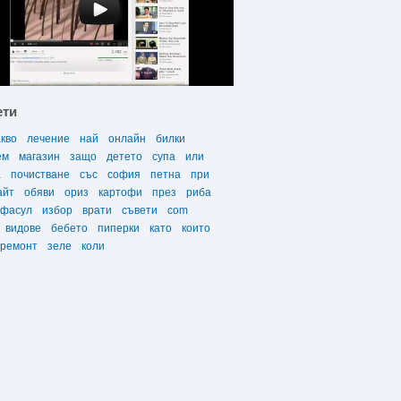
ети
акво
лечение
най
онлайн
билки
ем
магазин
защо
детето
супа
или
а
почистване
със
софия
петна
при
айт
обяви
ориз
картофи
през
риба
фасул
избор
врати
съвети
com
видове
бебето
пиперки
като
които
ремонт
зеле
коли