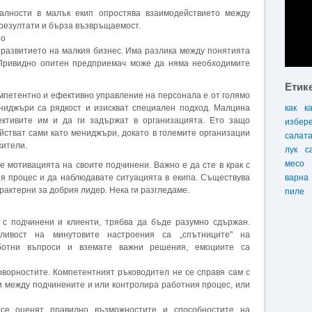
алности в малък екип опростява взаимодействието между
резултати и бърза възвръщаемост.
то
 развитието на малкия бизнес. Има разлика между понятията
 Привидно опитен предприемач може да няма необходимите
Етик
омпетентно и ефективно управление на персонала е от голямо
ениджъри са рядкост и изискват специален подход. Малцина
как
к
ективите им и да ги задържат в организацията. Ето защо
избер
йстват сами като мениджъри, докато в големите организации
салат
жители.
лук
с
месо
 мотивацията на своите подчинени. Важно е да сте в крак с
ия процес и да наблюдавате ситуацията в екипа. Съществува
варна
арактерни за добрия лидер. Нека ги разгледаме.
пиле
и с подчинени и клиенти, трябва да бъде разумно сдържан.
ливост на минутовите настроения са „спътниците" на
аботни въпроси и вземате важни решения, емоциите са
оворностите. Компетентният ръководител не се справя сам с
и между подчинените и или контролира работния процес, или
 се оценят правилно възможностите и способностите на