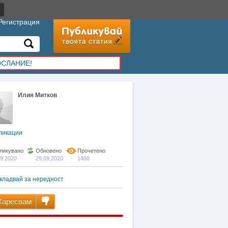
Регистрация
ОСЛАНИЕ!
Илия Митков
ликации
ликувано
Обновено
Прочетено
09.2020
29.09.2020
1488
кладвай за нередност
аресвам