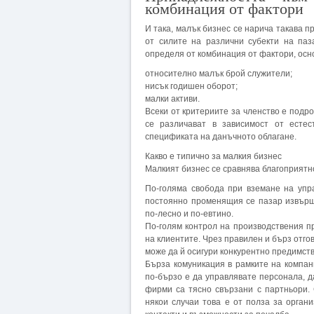
комбинация от фактори
И така, малък бизнес се нарича такава 
от силите на различни субекти на па
определя от комбинация от фактори, осно
относително малък брой служители;
нисък годишен оборот;
малки активи.
Всеки от критериите за членство е подр
се различават в зависимост от есте
спецификата на данъчното облагане.
Какво е типично за малкия бизнес
Малкият бизнес се сравнява благоприятно
По-голяма свобода при вземане на упр
постоянно променящия се пазар извърш
по-лесно и по-евтино.
По-голям контрол на производствения пр
на клиентите. Чрез правилен и бърз отг
може да й осигури конкурентно предимств
Бърза комуникация в рамките на компани
по-бързо е да управлявате персонала, д
фирми са тясно свързани с партньори.
някои случаи това е от полза за орган