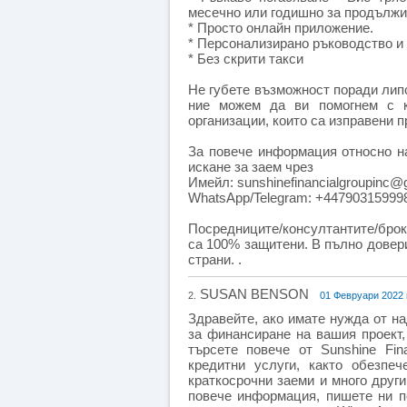
месечно или годишно за продължит
* Просто онлайн приложение.
* Персонализирано ръководство и 
* Без скрити такси
Не губете възможност поради липс
ние можем да ви помогнем с к
организации, които са изправени 
За повече информация относно н
искане за заем чрез
Имейл: sunshinefinancialgroupinc@
WhatsApp/Telegram: +44790315999
Посредниците/консултантите/брок
са 100% защитени. В пълно довер
страни. .
SUSAN BENSON
2.
01 Февруари 2022 
Здравейте, ако имате нужда от н
за финансиране на вашия проект,
търсете повече от Sunshine Fin
кредитни услуги, както обезпеч
краткосрочни заеми и много друг
повече информация, пишете ни по 