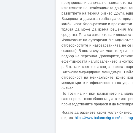
предприемачи започват с наемането на
изготвянето на необходимата документа
развитието на техния бизнес. Други, ед
Всъщност и двамата трябва да се придъ
комбинират бюрократични и практически 
трябва да може да взема решения бър
средства. Това са законите на икономикат
Използване на аутсорсинг. Мениджърът т
отговорностите и натоварванията не се
сезонен). В някои случаи можете да изпо
подбор на персонал. Договорите, сключе
ефективността на управлението и контро
работата и, което е важно, спестяват пар
Висококвалифицирани мениджъри. Най-х
отговорност на мениджърите, които вз
мениджърите и ефективността на управ
бизнес.
По този начин при развитието на малъ
важна роля: способността да взимат р
производствените процеси и да мотивира
Искате да развиете своят малък бизнес,
фирма:
https://www.balancebg.com/ceni-ragi