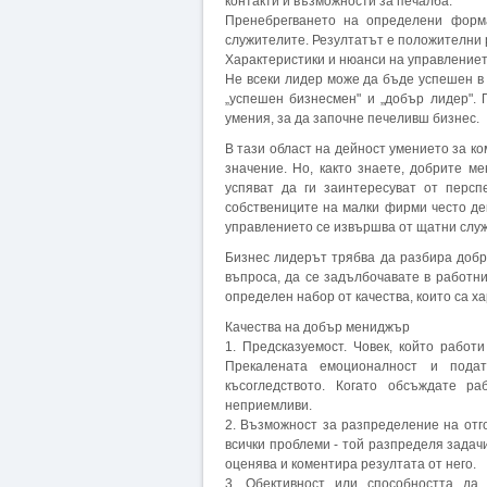
контакти и възможности за печалба.
Пренебрегването на определени форм
служителите. Резултатът е положителни 
Характеристики и нюанси на управление
Не всеки лидер може да бъде успешен в
„успешен бизнесмен" и „добър лидер".
умения, за да започне печеливш бизнес.
В тази област на дейност умението за к
значение. Но, както знаете, добрите м
успяват да ги заинтересуват от персп
собствениците на малки фирми често де
управлението се извършва от щатни слу
Бизнес лидерът трябва да разбира добре
въпроса, да се задълбочавате в работн
определен набор от качества, които са х
Качества на добър мениджър
1. Предсказуемост. Човек, който работ
Прекалената емоционалност и подат
късогледството. Когато обсъждате р
неприемливи.
2. Възможност за разпределение на отг
всички проблеми - той разпределя задач
оценява и коментира резултата от него.
3. Обективност или способността да