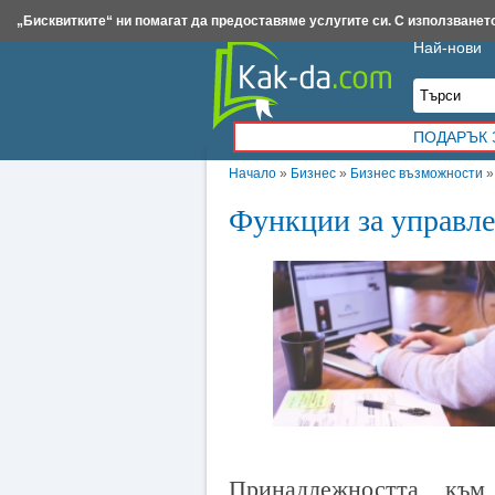
Insert.bg
Framar.bg
Kak-da.com
Iztochnik.com
BauBau.bg
NewAge.bg
„Бисквитките“ ни помагат да предоставяме услугите си. С използването
Най-нови
ПОДАРЪК 
Начало
»
Бизнес
»
Бизнес възможности
Функции за управле
Принадлежността къ