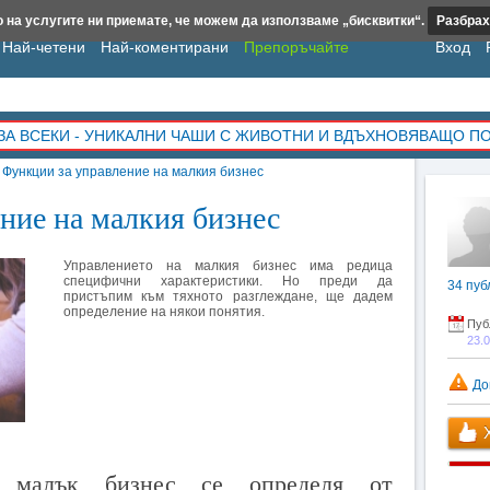
 на услугите ни приемате, че можем да използваме „бисквитки“.
Разбрах
Най-четени
Най-коментирани
Препоръчайте
Вход
ЗА ВСЕКИ - УНИКАЛНИ ЧАШИ С ЖИВОТНИ И ВДЪХНОВЯВАЩО П
»
Функции за управление на малкия бизнес
ние на малкия бизнес
Управлението на малкия бизнес има редица
специфични характеристики. Но преди да
34
пуб
пристъпим към тяхното разглеждане, ще дадем
определение на някои понятия.
Пуб
23.
До
Х
м малък бизнес се определя от