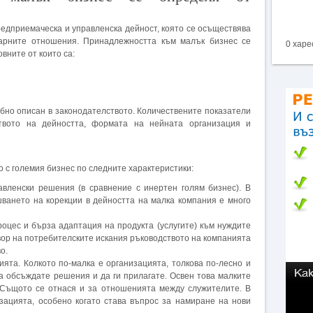
предприемаческа и управленска дейност, която се осъществява
зарните отношения. Принадлежността към малък бизнес се
0 харе
вните от които са:
обно описан в законодателството. Количествените показатели
ството на дейността, формата на нейната организация и
 с големия бизнес по следните характеристики:
авленски решения (в сравнение с инертен голям бизнес). В
ването на корекции в дейността на малка компания е много
оцес и бърза адаптация на продукта (услугите) към нуждите
овор на потребителските искания ръководството на компанията
о.
ята. Колкото по-малка е организацията, толкова по-лесно и
а обсъждате решения и да ги прилагате. Освен това малките
 Същото се отнася и за отношенията между служителите. В
изацията, особено когато става въпрос за намиране на нови