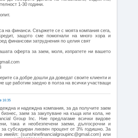
елност 1-30 години.
опит.
а на финанси. Свържете се с моята компания сега,
редит, защото сме помогнали на много хора и
пред финансови затруднения по целия свят
ашата оферта за заем, моля, изпратете ни вашето
gmail.com
8
ерите са добре дошли да доведат своите клиенти и
ие ще работим заедно в полза на всички участващи
в 16:35
адеждна и надеждна компания, за да получите заем
 бизнес, заем за закупуване на къща или кола, не
ancial Group Inc. Ние предлагаме всички видове
ени, така и необезпечени заеми, дългосрочни и
и за субсидиран лихвен процент от 3% годишно. За
имейл: (sunshinefinancialgroupinc@gmail.com) или