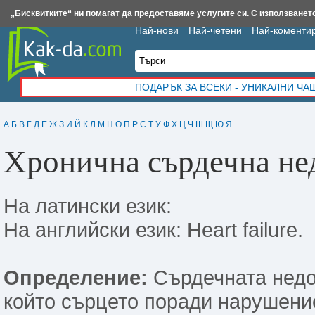
Insert.bg
Framar.bg
Kak-da.com
Iztochnik.com
BauBau.bg
NewAge.bg
„Бисквитките“ ни помагат да предоставяме услугите си. С използването
Най-нови
Най-четени
Най-коменти
ПОДАРЪК ЗА ВСЕКИ - УНИКАЛНИ Ч
А
Б
В
Г
Д
Е
Ж
З
И
Й
К
Л
М
Н
О
П
Р
С
Т
У
Ф
Х
Ц
Ч
Ш
Щ
Ю
Я
Хронична сърдечна не
На латински език:
На английски език: Heart failure.
Определение:
Сърдечната недо
който сърцето поради нарушение