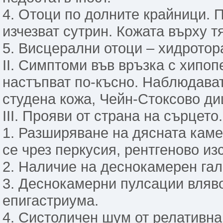
4. Отоци по долните крайници. 
изчезват сутрин. Кожата върху т
5. Висцерални отоци – хидротор
ІІ. Симптоми във връзка с хипо
настъпват по-късно. Наблюдават
студена кожа, Чейн-Стоксово ди
ІІІ. Прояви от страна на сърцето.
1. Разширяване на дясната каме
се чрез перкусия, рентгеново и
2. Наличие на деснокамерен гал
3. Деснокамерни пулсации вляво
епигастриума.
4. Систоличен шум от релативн