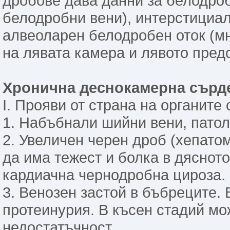
дробове дава данни за белодро
белодробни вени), интерстициал
алвеоларен белодробен оток (м
на лявата камера и лявото пред
Хронична деснокамерна сърд
І. Прояви от страна на органите
1. Набъбнали шийни вени, патол
2. Увеличен черен дроб (хепато
да има тежест и болка в дяснот
кардиачна чернодробна цироза.
3. Венозен застой в бъбреците. 
протеинурия. В късен стадий м
недостатъчност.