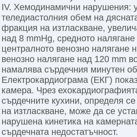
ІV. Хемодинамични нарушения: 
теледиастолния обем на дяснат
фракция на изтласкване, увелич
над 8 mmHg, средното налягане
централното венозно налягане 
венозно налягане над 120 mm во
намалява сърдечния минутен об
Електрокардиограма (ЕКГ) пока
камера. Чрез ехокардиографият
сърдечните кухини, определя с
на изтласкване, може да се уста
нарушена кинетика на камерната
сърдечната недостатъчност.