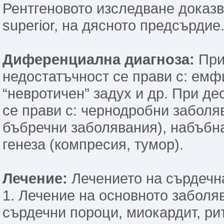
Рентгеновото изследване доказва
superior, на дясното предсърдие
Диференциална диагноза:
При
недостатъчност се прави с: емф
“невротичен” задух и др. При д
се прави с: чернодробни заболяв
бъбречни заболявания), набъбн
генеза (компресия, тумор).
Лечение:
Лечението на сърдечна
1. Лечение на основното заболя
сърдечни пороци, миокардит, ри