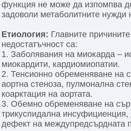
функция не може да изпомпва до
задоволи метаболитните нужди н
Етиология:
Главните причините 
недостатъчност са:
1. Заболявания на миокарда – и
миокардити, кардиомиопатии.
2. Тенсионно обременяване на с
аортна стеноза, пулмонална сте
коарктация на аортата.
3. Обемно обременяване на сърц
трикуспидална инсуфициенция, 
дефект на междупредсърдната п