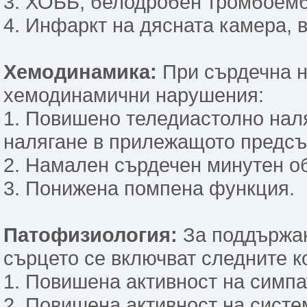
3. ХОББ, белодробен тромбоем
4. Инфаркт на дясната камера, 
Хемодинамика:
При сърдечна н
хемодинамични нарушения:
1. Повишено теледиастолно нал
налягане в прилежащото предсър
2. Намален сърдечен минутен о
3. Понижена помпена функция.
Патофизиология:
За поддържан
сърцето се включват следните 
1. Повишена активност на симпа
2. Повишена активност на систем