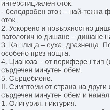
интерстициален оток.
- белодробен оток – най-тежка 
оток.
2. Ускорено и повърхностно диш
патологично дишане – дишане н
3. Кашлица – суха, дразнеща. П
особено през нощта.
4. Цианоза – от периферен тип (
сърдечен минутен обем.
5. Сърцебиене.
ІІ. Симптоми от страна на други
сърдечен минутен обем и намал
1. Олигурия, никтурия.