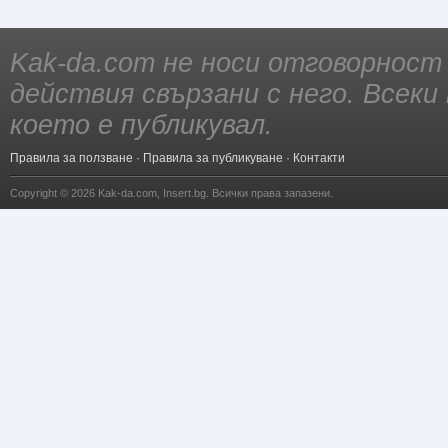
Kak-da.com не носи отговорност
действия свързани с него. Всек
което е публикувал.
Правила за ползване
·
Правила за публикуване
·
Контакти
Copyright © 2026
Kak-da.com
,
Insert.bg
. Всички права запазени.