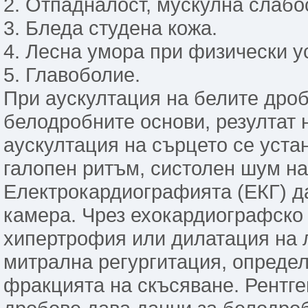
2. Отпадналост, мускулна слабос
3. Бледа студена кожа.
4. Лесна умора при физически у
5. Главоболие.
При аускултация на белите дроб
белодробните основи, резултат 
аускултация на сърцето се устан
галопен ритъм, систолен шум на
Електрокардиографията (ЕКГ) д
камера. Чрез ехокардиографско 
хипертрофия или дилатация на 
митрална регургитация, определ
фракцията на скъсяване. Рентге