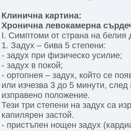
Клинична картина:
Хронична левокамерна сърде
І. Симптоми от страна на белия 
1. Задух – бива 5 степени:
- задух при физическо усилие;
- задух в покой;
- ортопнея – задух, който се по
или изчезва 3 до 5 минути, след
изправено положение.
Тези три степени на задух са из
капилярен застой.
- пристъпен нощен задух (кардиа