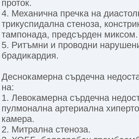
проток.
4. Механична пречка на диастол
трикуспидална стеноза, констри
тампонада, предсърден миксом.
5. Ритъмни и проводни нарушен
брадикардия.
Деснокамерна сърдечна недоста
на:
1. Левокамерна сърдечна недост
пулмонална артериална хиперто
камера.
2. Митрална стеноза.