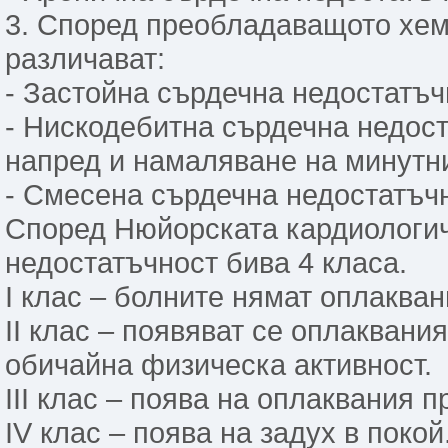
3. Според преобладаващото хе
различават:
- Застойна сърдечна недостатъч
- Нискодебитна сърдечна недос
напред и намаляване на минутн
- Смесена сърдечна недостатъчн
Според Нюйорската кардиологи
недостатъчност бива 4 класа.
І клас – болните нямат оплаква
ІІ клас – появяват се оплаквани
обичайна физическа активност.
ІІІ клас – поява на оплаквания 
ІV клас – поява на задух в покой