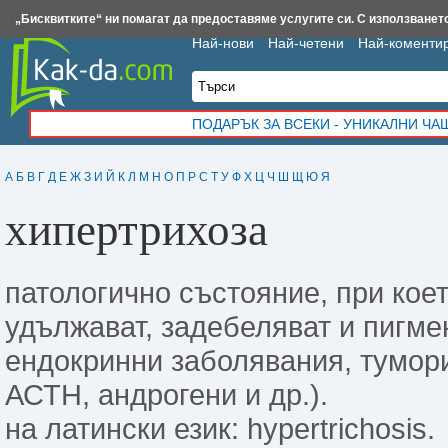
Insert.bg
Framar.bg
Kak-da.com
Iztochnik.com
BauBau.bg
NewAge.bg
„Бисквитките“ ни помагат да предоставяме услугите си. С използването
Най-нови
Най-четени
Най-коменти
ПОДАРЪК ЗА ВСЕКИ - УНИКАЛНИ Ч
А
Б
В
Г
Д
Е
Ж
З
И
Й
К
Л
М
Н
О
П
Р
С
Т
У
Ф
Х
Ц
Ч
Ш
Щ
Ю
Я
хипертрихоза
патологично състояние, при коет
удължават, задебеляват и пигме
ендокринни заболявания, тумори
АСТН, андрогени и др.).
на латински език: hypertrichosis.