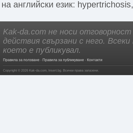
на английски език: hypertrichosis, 
Kak-da.com не носи отговорност
действия свързани с него. Всек
което е публикувал.
Правила за ползване
·
Правила за публикуване
·
Контакти
Copyright © 2026
Kak-da.com
,
Insert.bg
. Всички права запазени.