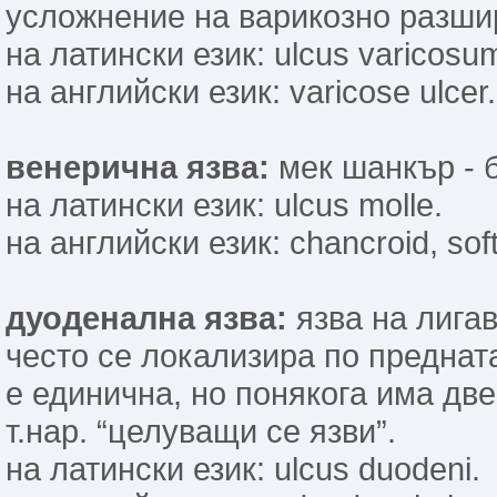
усложнение на варикозно разши
на латински език: ulcus varicosu
на английски език: varicose ulcer.
венерична язва:
мек шанкър - б
на латински език: ulcus molle.
на английски език: chancroid, soft
дуоденална язва:
язва на лига
често се локализира по преднат
е единична, но понякога има дв
т.нар. “целуващи се язви”.
на латински език: ulcus duodeni.