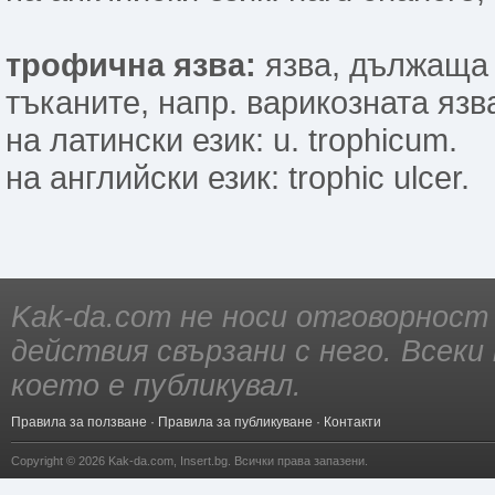
трофична язва:
язва, дължаща 
тъканите, напр. варикозната язв
на латински език: u. trophicum.
на английски език: trophic ulcer.
Kak-da.com не носи отговорност
действия свързани с него. Всек
което е публикувал.
Правила за ползване
·
Правила за публикуване
·
Контакти
Copyright © 2026
Kak-da.com
,
Insert.bg
. Всички права запазени.