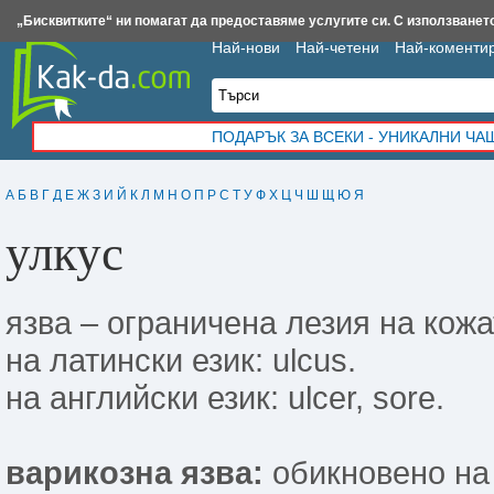
Insert.bg
Framar.bg
Kak-da.com
Iztochnik.com
BauBau.bg
NewAge.bg
„Бисквитките“ ни помагат да предоставяме услугите си. С използването
Най-нови
Най-четени
Най-коменти
ПОДАРЪК ЗА ВСЕКИ - УНИКАЛНИ Ч
А
Б
В
Г
Д
Е
Ж
З
И
Й
К
Л
М
Н
О
П
Р
С
Т
У
Ф
Х
Ц
Ч
Ш
Щ
Ю
Я
улкус
язва – ограничена лезия на кожа
на латински език: ulcus.
на английски език: ulcer, sore.
варикозна язва:
обикно­вено на