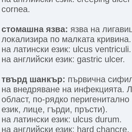
cornea.
стомашна язва:
язва на лигавиц
локализира по малката кривина.
на латински език: ulcus ventriculi.
на английски език: gastric ulcer.
твърд шанкър:
първична сифил
на внедряване на инфекцията. Л
област, по-рядко перигенитално 
език, лице, гърди, пръсти).
на латински език: ulcus durum.
на английски език: hard chancre, s