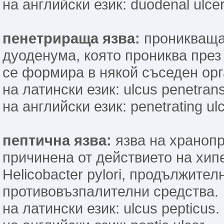
на английски език: duodenal ulcer
пенетрираща язва:
проникваща 
дуоденума, която прониква през 
се формира в някой съседен орг
на латински език: ulcus penetrans
на английски език: penetrating ulc
пептична язва:
язва на хранопр
причинена от действието на хи
Helicobacter pylori, продължите
противовъзпалителни средства.
на латински език: ulcus pepticus.