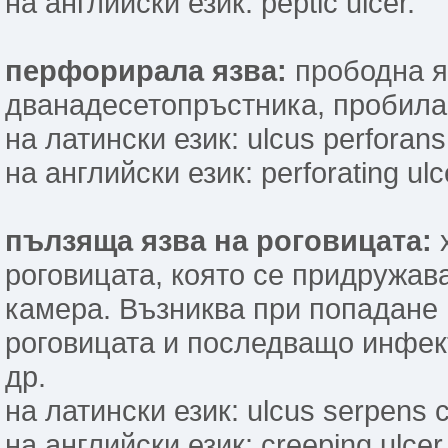
на английски език: peptic ulcer.
перфорирала язва:
прободна яз
дванадесетопръст­ника, пробила 
на латински език: ulcus perforans
на английски език: perforating ulc
пълзяща язва на роговицата:
х
роговицата, която се придружава
камера. Възниква при попадане 
роговицата и последващо инфек
др.
на латински език: ulcus serpens 
на английски език: creeping ulcer 