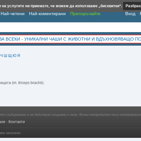
 на услугите ни приемате, че можем да използваме „бисквитки“.
Разбрах
Най-четени
Най-коментирани
Препоръчайте
Вход
ЗА ВСЕКИ - УНИКАЛНИ ЧАШИ С ЖИВОТНИ И ВДЪХНОВЯВАЩО П
Ч
Ш
Щ
Ю
Я
ата (m. triceps brachii).
ото съдържание и за действия свързани с него. Всеки потребител носи отговорност
ане
·
Контакти
ава запазени.