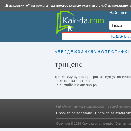
Insert.bg
Framar.bg
Kak-da.com
Iztochnik.com
BauBau.bg
NewAge.bg
„Бисквитките“ ни помагат да предоставяме услугите си. С използването
Най-нови
ПОДАРЪК 
А
Б
В
Г
Д
Е
Ж
З
И
Й
К
Л
М
Н
О
П
Р
С
Т
У
Ф
Х
Ц
трицепс
триглав мускул, напр. триглав мускул на мишниц
на латински език: triceps.
на английски език: triceps.
Kak-da.com не носи отговорност за публикуван
Правила за ползване
·
Правила за публикув
Copyright © 2026
Kak-da.com
,
Insert.bg
. Всички пр