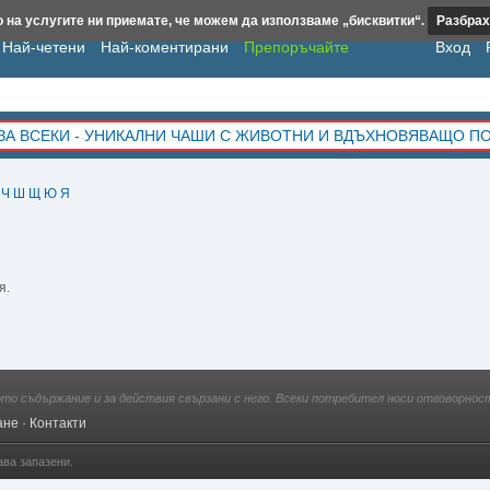
 на услугите ни приемате, че можем да използваме „бисквитки“.
Разбрах
Най-четени
Най-коментирани
Препоръчайте
Вход
ЗА ВСЕКИ - УНИКАЛНИ ЧАШИ С ЖИВОТНИ И ВДЪХНОВЯВАЩО П
Ч
Ш
Щ
Ю
Я
я.
ото съдържание и за действия свързани с него. Всеки потребител носи отговорност
ане
·
Контакти
ава запазени.