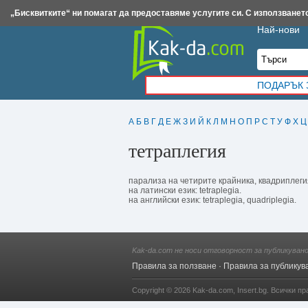
Insert.bg
Framar.bg
Kak-da.com
Iztochnik.com
BauBau.bg
NewAge.bg
„Бисквитките“ ни помагат да предоставяме услугите си. С използването
Най-нови
ПОДАРЪК 
А
Б
В
Г
Д
Е
Ж
З
И
Й
К
Л
М
Н
О
П
Р
С
Т
У
Ф
Х
Ц
тетраплегия
парализа на четирите крайника, квадриплеги
на латински език: tetraplegia.
на английски език: tetraplegia, quadriplegia.
Kak-da.com не носи отговорност за публикуван
Правила за ползване
·
Правила за публикув
Copyright © 2026
Kak-da.com
,
Insert.bg
. Всички пр