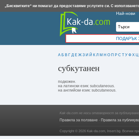
Insert.bg
Framar.bg
Kak-da.com
Iztochnik.com
BauBau.bg
NewAge.bg
„Бисквитките“ ни помагат да предоставяме услугите си. С използването
Най-нови
ПОДАРЪК 
А
Б
В
Г
Д
Е
Ж
З
И
Й
К
Л
М
Н
О
П
Р
С
Т
У
Ф
Х
Ц
субкутанен
подкожен.
на латински език: subcutaneous.
на английски език: subcutaneous.
Kak-da.com не носи отговорност за публикуван
Правила за ползване
·
Правила за публикув
Copyright © 2026
Kak-da.com
,
Insert.bg
. Всички пр