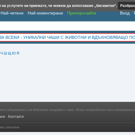
 на услугите ни приемате, че можем да използваме „бисквитки“.
Разбрах
Най-четени
Най-коментирани
Препоръчайте
Вход
ЗА ВСЕКИ - УНИКАЛНИ ЧАШИ С ЖИВОТНИ И ВДЪХНОВЯВАЩО П
Ч
Ш
Щ
Ю
Я
ото съдържание и за действия свързани с него. Всеки потребител носи отговорност
ане
·
Контакти
ава запазени.