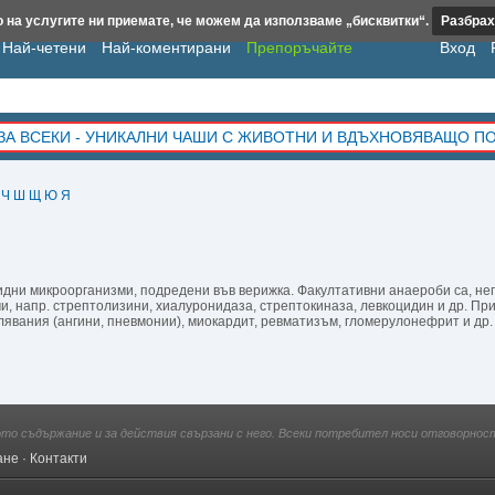
 на услугите ни приемате, че можем да използваме „бисквитки“.
Разбрах
Най-четени
Най-коментирани
Препоръчайте
Вход
ЗА ВСЕКИ - УНИКАЛНИ ЧАШИ С ЖИВОТНИ И ВДЪХНОВЯВАЩО П
Ч
Ш
Щ
Ю
Я
идни микроорганизми, подредени във верижка. Факултативни анаероби са, не
и, напр. стрептолизини, хиалуронидаза, стрептокиназа, левкоцидин и др. П
лявания (ангини, пневмонии), миокардит, ревматизъм, гломерулонефрит и др.
ото съдържание и за действия свързани с него. Всеки потребител носи отговорност
ане
·
Контакти