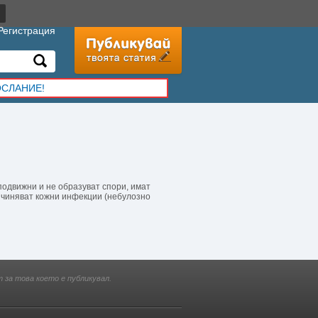
Регистрация
ОСЛАНИЕ!
подвижни и не образуват спори, имат
ричиняват кожни инфекции (небулозно
 за това което е публикувал.