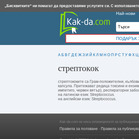
Insert.bg
Framar.bg
Kak-da.com
Iztochnik.com
BauBau.bg
NewAge.bg
„Бисквитките“ ни помагат да предоставяме услугите си. С използването
Най-нови
ПОДАРЪК 
А
Б
В
Г
Д
Е
Ж
З
И
Й
К
Л
М
Н
О
П
Р
С
Т
У
Ф
Х
Ц
стрептокок
стрептококите са Грам-положителни, кълбов
капсула. Притежават редица токсини и ензим
импетиго, червен вятър), респираторни забо
на латински език: Streptococcus.
на английски език: Streptococcus.
Kak-da.com не носи отговорност за публикуван
Правила за ползване
·
Правила за публикув