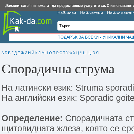
Insert.bg
Framar.bg
Kak-da.com
Iztochnik.com
BauBau.bg
NewAge.bg
„Бисквитките“ ни помагат да предоставяме услугите си. С използването
Най-нови
Най-четени
Най-коменти
ПОДАРЪК ЗА ВСЕКИ - УНИКАЛНИ Ч
А
Б
В
Г
Д
Е
Ж
З
И
Й
К
Л
М
Н
О
П
Р
С
Т
У
Ф
Х
Ц
Ч
Ш
Щ
Ю
Я
Спорадична струма
На латински език: Struma sporadi
На английски език: Sporadic goite
Определение:
Спорадичната ст
щитовидната жлеза, която се ср