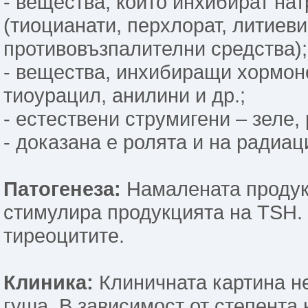
- вещества, които инхибират нат
(тиоцианати, перхлорат, литиев
противовъзпалителни средства);
- вещества, инхибиращи хормоно
тиоурацил, анилини и др.;
- естествени струмигени – зеле, 
- доказана е ролята и на радиац
Патогенеза:
Намалената продук
стимулира продукцията на TSH.
тиреоцитите.
Клиника:
Клиничната картина не
гуша. В зависимост от степента