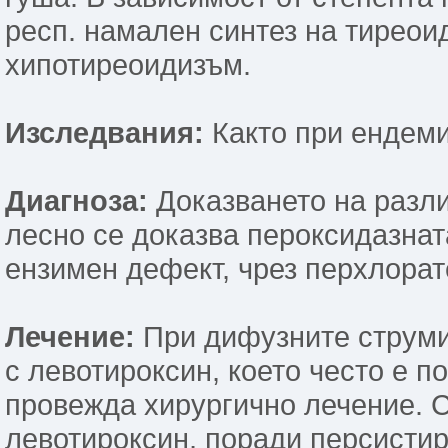
респ. намален синтез на тиреои
хипотиреоидизъм.
Изследвания:
Както при ендеми
Диагноза:
Доказването на разли
лесно се доказва пероксидазнат
ензимен дефект, чрез перхлорате
Лечение:
При дифузните струми
с левотироксин, което често е п
провежда хирургично лечение. 
левотироксин, поради персисти