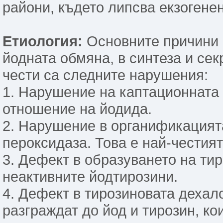
райони, където липсва екзогене
Етиология:
Основните причини 
йодната обмяна, в синтеза и се
чести са следните нарушения:
1. Нарушение на каптационната
отношение на йодида.
2. Нарушение в органификацията
пероксидаза. Това е най-честия
3. Дефект в образуването на тир
неактивните йодтирозини.
4. Дефект в тирозиновата дехало
разграждат до йод и тирозин, ко