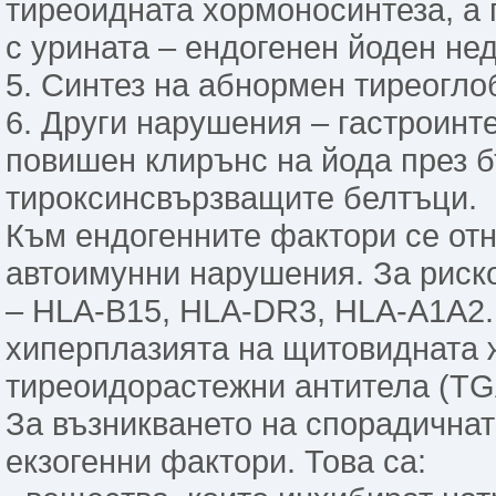
тиреоидната хормоносинтеза, а 
с урината – ендогенен йоден не
5. Синтез на абнормен тиреогло
6. Други нарушения – гастроинт
повишен клирънс на йода през б
тироксинсвързващите белтъци.
Към ендогенните фактори се отн
автоимунни нарушения. За риск
– HLA-B15, HLA-DR3, HLA-A1A2.
хиперплазията на щитовидната ж
тиреоидорастежни антитела (TG
За възникването на спорадичнат
екзогенни фактори. Това са: