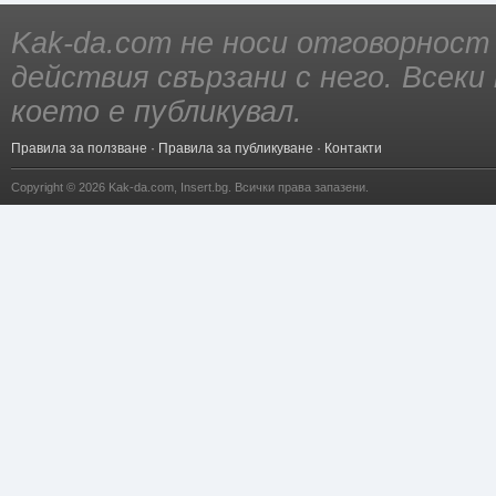
Kak-da.com не носи отговорност
действия свързани с него. Всек
което е публикувал.
Правила за ползване
·
Правила за публикуване
·
Контакти
Copyright © 2026
Kak-da.com
,
Insert.bg
. Всички права запазени.