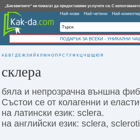
Insert.bg
Framar.bg
Kak-da.com
Iztochnik.com
BauBau.bg
NewAge.bg
„Бисквитките“ ни помагат да предоставяме услугите си. С използването
Най-нови
Най-четени
Най-коменти
ПОДАРЪК ЗА ВСЕКИ - УНИКАЛНИ Ч
А
Б
В
Г
Д
Е
Ж
З
И
Й
К
Л
М
Н
О
П
Р
С
Т
У
Ф
Х
Ц
Ч
Ш
Щ
Ю
Я
склера
бяла и непрозрачна външна фиб
Състои се от колагенни и еласт
на латински език: sclera.
на английски език: sclera, scleroti