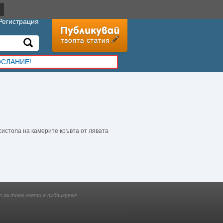
Регистрация
ОСЛАНИЕ!
систола на камерите кръвта от лявата
 за това което е публикувал.