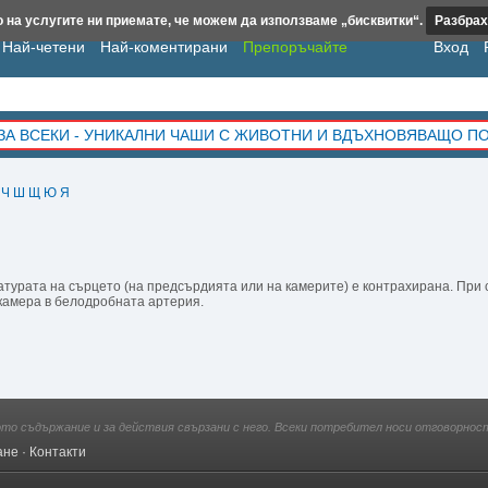
 на услугите ни приемате, че можем да използваме „бисквитки“.
Разбрах
Най-четени
Най-коментирани
Препоръчайте
Вход
ЗА ВСЕКИ - УНИКАЛНИ ЧАШИ С ЖИВОТНИ И ВДЪХНОВЯВАЩО П
Ч
Ш
Щ
Ю
Я
атурата на сърцето (на предсърдията или на камерите) е контрахирана. При 
 камера в белодробната артерия.
ото съдържание и за действия свързани с него. Всеки потребител носи отговорност
ане
·
Контакти