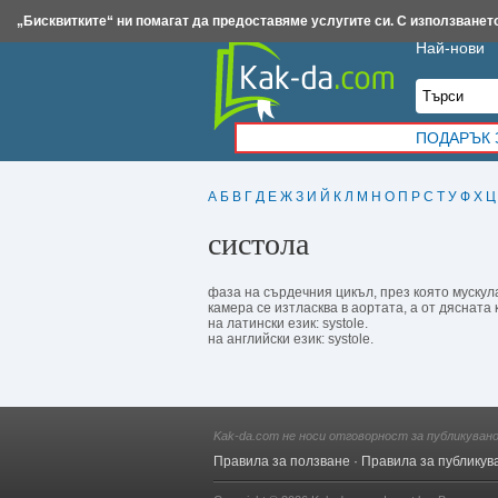
Insert.bg
Framar.bg
Kak-da.com
Iztochnik.com
BauBau.bg
NewAge.bg
„Бисквитките“ ни помагат да предоставяме услугите си. С използването
Най-нови
ПОДАРЪК 
А
Б
В
Г
Д
Е
Ж
З
И
Й
К
Л
М
Н
О
П
Р
С
Т
У
Ф
Х
Ц
систола
фаза на сърдечния цикъл, през която мускул
камера се изтласква в аортата, а от дясната
на латински език: systole.
на английски език: systole.
Kak-da.com не носи отговорност за публикуван
Правила за ползване
·
Правила за публикув