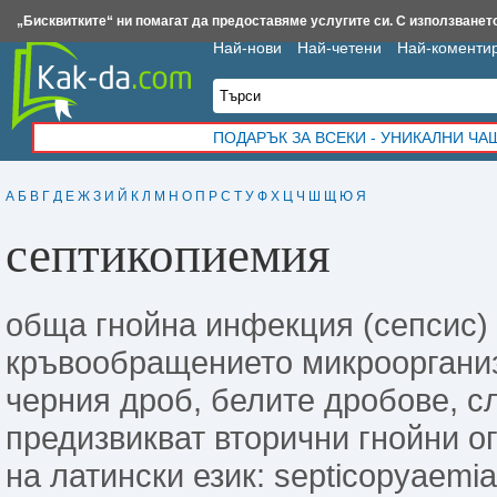
Insert.bg
Framar.bg
Kak-da.com
Iztochnik.com
BauBau.bg
NewAge.bg
„Бисквитките“ ни помагат да предоставяме услугите си. С използването
Най-нови
Най-четени
Най-коменти
ПОДАРЪК ЗА ВСЕКИ - УНИКАЛНИ Ч
А
Б
В
Г
Д
Е
Ж
З
И
Й
К
Л
М
Н
О
П
Р
С
Т
У
Ф
Х
Ц
Ч
Ш
Щ
Ю
Я
септикопиемия
обща гнойна инфекция (сепсис) 
кръвообращението микроорганиз
черния дроб, белите дробове, сл
предизвикват вторични гнойни о
на латински език: septicopyaemia