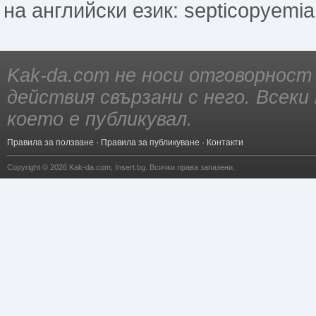
на английски език: septicopyemia
Kak-da.com не носи отговорност
действия свързани с него. Всек
което е публикувал.
Правила за ползване
·
Правила за публикуване
·
Контакти
Copyright © 2026
Kak-da.com
,
Insert.bg
. Всички права запазени.