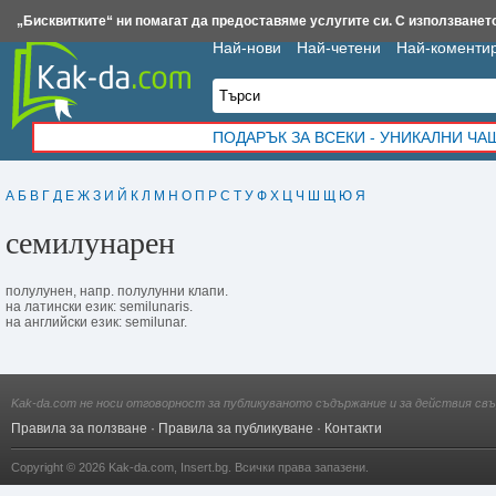
Insert.bg
Framar.bg
Kak-da.com
Iztochnik.com
BauBau.bg
NewAge.bg
„Бисквитките“ ни помагат да предоставяме услугите си. С използването
Най-нови
Най-четени
Най-коменти
ПОДАРЪК ЗА ВСЕКИ - УНИКАЛНИ Ч
А
Б
В
Г
Д
Е
Ж
З
И
Й
К
Л
М
Н
О
П
Р
С
Т
У
Ф
Х
Ц
Ч
Ш
Щ
Ю
Я
семилунарен
полулунен, напр. полулунни клапи.
на латински език: semilunaris.
на английски език: semilunar.
Kak-da.com не носи отговорност за публикуваното съдържание и за действия свъ
Правила за ползване
·
Правила за публикуване
·
Контакти
Copyright © 2026
Kak-da.com
,
Insert.bg
. Всички права запазени.