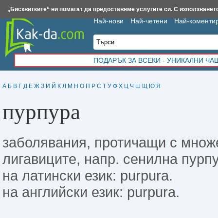
Insert.bg
Framar.bg
Kak-da.com
Iztochnik.com
BauBau.bg
NewAge.bg
„Бисквитките“ ни помагат да предоставяме услугите си. С използването
Най-нови
Най-четени
Най-коменти
ПОДАРЪК ЗА ВСЕКИ - УНИКАЛНИ Ч
А
Б
В
Г
Д
Е
Ж
З
И
Й
К
Л
М
Н
О
П
Р
С
Т
У
Ф
Х
Ц
Ч
Ш
Щ
Ю
Я
пурпура
заболявания, протичащи с множ
лигавиците, напр. сенилна пурп
на латински език: purpura.
на английски език: purpura.