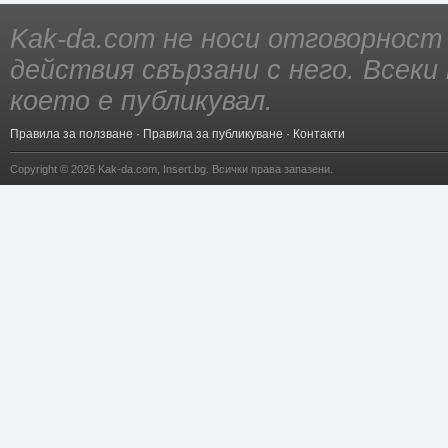
Kak-da.com не носи отговорност
действия свързани с него. Всек
което е публикувал.
Правила за ползване
·
Правила за публикуване
·
Контакти
Copyright © 2026
Kak-da.com
,
Insert.bg
. Всички права запазени.