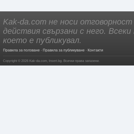
Kak-da.com не носи отговорност
действия свързани с него. Всек
което е публикувал.
Правила за ползване
·
Правила за публикуване
·
Контакти
Copyright © 2026
Kak-da.com
,
Insert.bg
. Всички права запазени.