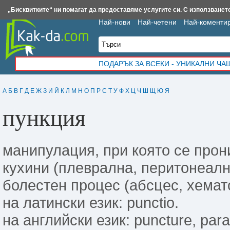
Insert.bg
Framar.bg
Kak-da.com
Iztochnik.com
BauBau.bg
NewAge.bg
„Бисквитките“ ни помагат да предоставяме услугите си. С използването
Най-нови
Най-четени
Най-коменти
ПОДАРЪК ЗА ВСЕКИ - УНИКАЛНИ Ч
А
Б
В
Г
Д
Е
Ж
З
И
Й
К
Л
М
Н
О
П
Р
С
Т
У
Ф
Х
Ц
Ч
Ш
Щ
Ю
Я
пункция
манипулация, при която се прон
кухини (плеврална, перитонеална
болестен процес (абсцес, хемат
на латински език: punctio.
на английски език: puncture, para