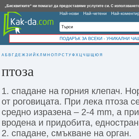
Insert.bg
Framar.bg
Kak-da.com
Iztochnik.com
BauBau.bg
NewAge.bg
„Бисквитките“ ни помагат да предоставяме услугите си. С използването
Най-нови
Най-четени
Най-коменти
ПОДАРЪК ЗА ВСЕКИ - УНИКАЛНИ Ч
А
Б
В
Г
Д
Е
Ж
З
И
Й
К
Л
М
Н
О
П
Р
С
Т
У
Ф
Х
Ц
Ч
Ш
Щ
Ю
Я
птоза
1. спадане на горния клепач. Н
от роговицата. При лека птоза с
средно изразена – 2-4 mm, а при
вродена и придобита, едностран
2. спадане, смъкване на орган.