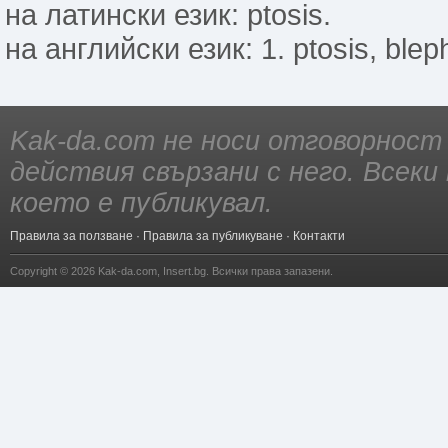
на латински език: ptosis.
на английски език: 1. ptosis, bleph
Kak-da.com не носи отговорност
действия свързани с него. Всек
което е публикувал.
Правила за ползване
·
Правила за публикуване
·
Контакти
Copyright © 2026
Kak-da.com
,
Insert.bg
. Всички права запазени.