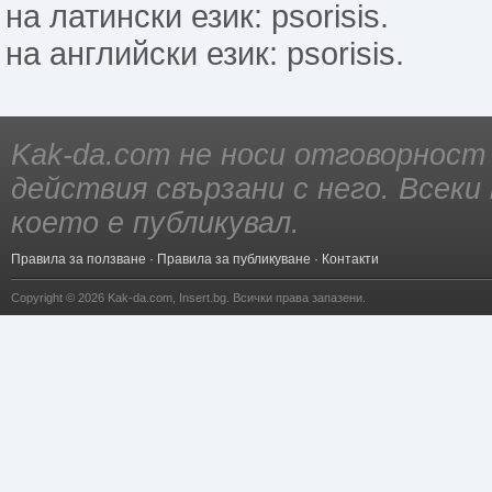
на латински език: psorisis.
на английски език: psorisis.
Kak-da.com не носи отговорност
действия свързани с него. Всек
което е публикувал.
Правила за ползване
·
Правила за публикуване
·
Контакти
Copyright © 2026
Kak-da.com
,
Insert.bg
. Всички права запазени.