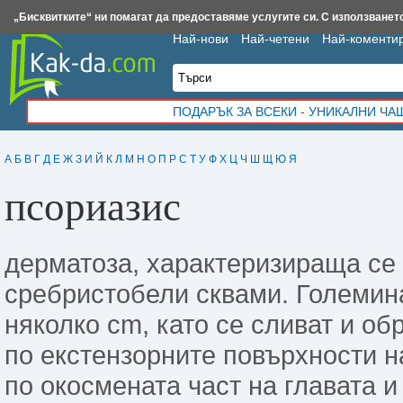
Insert.bg
Framar.bg
Kak-da.com
Iztochnik.com
BauBau.bg
NewAge.bg
„Бисквитките“ ни помагат да предоставяме услугите си. С използването
Най-нови
Най-четени
Най-коменти
ПОДАРЪК ЗА ВСЕКИ - УНИКАЛНИ Ч
А
Б
В
Г
Д
Е
Ж
З
И
Й
К
Л
М
Н
О
П
Р
С
Т
У
Ф
Х
Ц
Ч
Ш
Щ
Ю
Я
псориазис
дерматоза, характеризираща се 
сребристобели сквами. Големин
няколко сm, като се сливат и об
по екстензорните повърхности на
по окосмената част на главата и